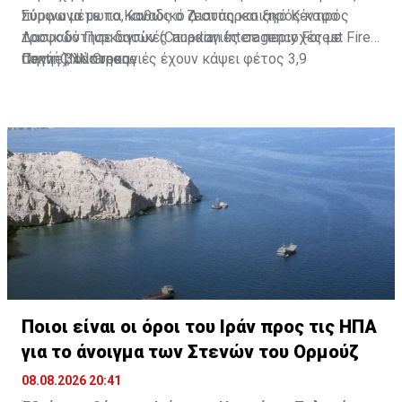
πύρινα μέτωπα, καθώς ο ζεστός και ξηρός καιρός
Σύμφωνα με το Καναδικό Διαυπηρεσιακό Κέντρο
τροφοδότησε δασικές πυρκαγιές σε περιοχές με
Δασικών Πυρκαγιών (Canadian Interagency Forest Fire
πυκνή βλάστηση.
Centre), οι πυρκαγιές έχουν κάψει φέτος 3,9
Πηγή: CNN Greece
εκατομμύρια εκτάρια γης στον Καναδά.
Ποιοι είναι οι όροι του Ιράν προς τις ΗΠΑ
για το άνοιγμα των Στενών του Ορμούζ
08.08.2026 20:41