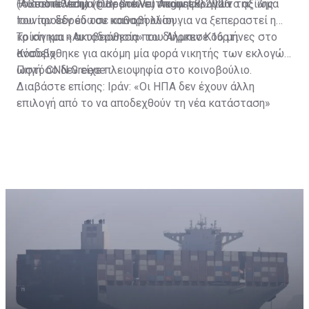
— Besnik Velija (@BesnikVe)
(Αυτοδιάθεση) να προτείνει υποψήφιο για το αξίωμα
Το αποτέλεσμα των βουλευτικών εκλογών της 7ης
August 8, 2026
του προέδρου του κοινοβουλίου.
Ιουνίου δεν έδωσε καθαρή λύση για να ξεπεραστεί η
κρίση και η ακυβερνησία που διήρκεσε 16 μήνες στο
Το κίνημα «Αυτοδιάθεση» του Άλμπιν Κούρτι
Κόσοβο.
αναδείχθηκε για ακόμη μία φορά νικητής των εκλογών,
ωστόσο δεν είχε πλειοψηφία στο κοινοβούλιο.
Πηγή: CNN Greece
Διαβάστε επίσης:
Ιράν: «Οι ΗΠΑ δεν έχουν άλλη
επιλογή από το να αποδεχθούν τη νέα κατάσταση»