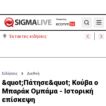
Powered by:
Search
Έκτακτες ειδήσεις
Μονή Αγ. Νεοφύτου για απόπειρα φόνου: Ο
Ηγούμενος επέδειξε «ιδιαίτερη υπομονή»
Ειδήσεις
Διεθνή
&quot;Πάτησε&quot; Κούβα ο
Μπαράκ Ομπάμα - Ιστορική
επίσκεψη