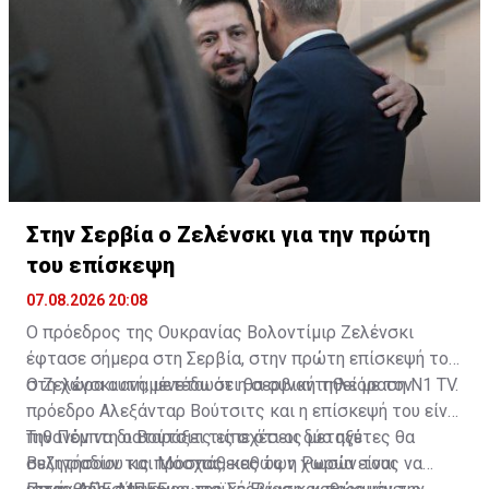
αναζητούν λίγη δροσιά.
Στην Σερβία ο Ζελένσκι για την πρώτη
του επίσκεψη
07.08.2026 20:08
Ο πρόεδρος της Ουκρανίας Βολοντίμιρ Ζελένσκι
έφτασε σήμερα στη Σερβία, στην πρώτη επίσκεψή του
στη χώρα αυτή, μετέδωσε η σερβική τηλεόραση N1 TV.
Ο Ζελένσκι αναμένεται ότι θα συναντηθεί με τον
πρόεδρο Αλεξάνταρ Βούτσιτς και η επίσκεψή του είναι
πιθανόν να διαταράξει τις σχέσεις μεταξύ
Την Πέμπτη ο Βούτσιτς είπε ότι οι δύο ηγέτες θα
Βελιγραδίου και Μόσχας, καθώς η Ρωσία είναι
συζητήσουν τις προσπάθειες των χωρών τους να