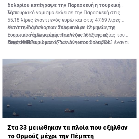
δολαρίου κατέγραψε την Παρασκευή η τουρκική
λίρα.
Το τουρκικό νόμισμα έκλεισε την Παρασκευή στις
55,18 λίρες έναντι ενός ευρώ και στις 47,69 λίρες
έναντι ενός δολαρίου. Σύμφωνα με στοιχεία της
Κατά τη διάρκεια των τελευταίων 12 μηνών, το
Ευρωπαϊκής Κεντρικής Τράπεζας, η αξία του
τουρκικό νόμισμα έχει απωλέσει 16% της αξίας του
τουρκικού νομίσματος τον Αύγουστο του 2023 έναντι
έναντι του ευρώ και 17% έναντι του δολαρίου.
Πηγή: ΚΥΠΕ
του κοινού ευρωπαϊκού νομίσματος ήταν στις 28,53
λίρες έναντι του ευρώ.
Στα 33 μειώθηκαν τα πλοία που εξήλθαν
το Ορμούζ μέχρι την Πέμπτη