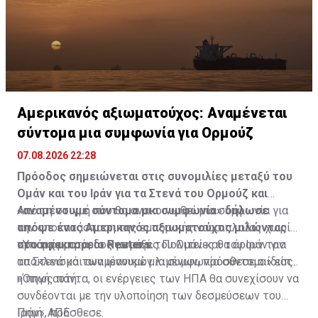
Αμερικανός αξιωματούχος: Αναμένεται
σύντομα μια συμφωνία για Ορμούζ
07.08.2026 22:28
Πρόοδος σημειώνεται στις συνομιλίες μεταξύ του
Ομάν και του Ιράν για τα Στενά του Ορμούζ και
«αναμένουμε σύντομα μια συμφωνία» δήλωσε
Από τη στιγμή που θα ανακοινωθεί μια συμφωνία για
απόψε ένας Αμερικανός αξιωματούχος μιλώντας
την αποκατάσταση της εμπορικής ναυσιπλοΐας χωρίς
στο πρακτορείο Reuters.
προσκόμματα, οι Ηνωμένες Πολιτείες θα άρουν τον
«Υπάρχει πρόοδος μεταξύ του Ομάν και του Ιράν για
αποκλεισμό των ιρανικών λιμένων, πρόσθεσε ο ίδιος.
τα Στενά και αναμένουμε μια συμφωνία σύντομα» είπε
η πηγή αυτή.
«Όπως πάντα, οι ενέργειες των ΗΠΑ θα συνεχίσουν να
συνδέονται με την υλοποίηση των δεσμεύσεων του
Ιράν», πρόσθεσε.
Πηγή: ΑΠΕ