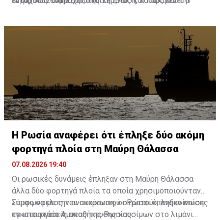
ιστορικός σύμμαχος της Σερβίας και παραμένει ο
ενταχθούν στην Ευρωπαϊκή Ένωση, καθώς και την
Πηγή: ΑΠΕ-ΜΠΕ
βασικός προμηθευτής της σε φυσικό αέριο.
οικονομική και ενεργειακή συνεργασία τους.
Η Ρωσία αναφέρει ότι έπληξε δύο ακόμη
φορτηγά πλοία στη Μαύρη Θάλασσα
07.08.2026 19:40
Οι ρωσικές δυνάμεις έπληξαν στη Μαύρη Θάλασσα
άλλα δύο φορτηγά πλοία τα οποία χρησιμοποιούνταν
«προς όφελος του ουκρανικού στρατού», ανακοίνωσε
Σύμφωνα με την ανακοίνωση, οι Ρώσοι έπληξαν επίσης
το υπουργείο Άμυνας της Ρωσίας.
εγκαταστάσεις αποθήκευσης καυσίμων στο λιμάνι