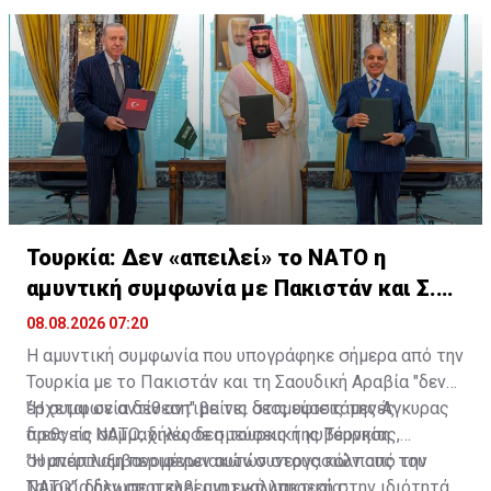
να αποκλειστούν κίνδυνοι τρομοκρατικού χαρακτήρα
και ασφάλειας».
Τουρκία: Δεν «απειλεί» το ΝΑΤΟ η
αμυντική συμφωνία με Πακιστάν και Σ.
Αραβία
08.08.2026 07:20
Η αμυντική συμφωνία που υπογράφηκε σήμερα από την
Τουρκία με το Πακιστάν και τη Σαουδική Αραβία "δεν
έρχεται σε αντίθεση" με τις δεσμεύσεις της Άγκυρας
"Η συμφωνία δεν αντιβαίνει στις υφιστάμενες
προς το ΝΑΤΟ, δήλωσε η τουρκική κυβέρνηση.
διεθνείς συμμαχικές δεσμεύσεις της Τουρκίας,
συμπεριλαμβανομένων αυτών στους κόλπους του
"Η ανάπτυξη περιφερειακών συνεργασιών από την
ΝΑΤΟ", δήλωσε η κυβερνητική υπηρεσία
Τουρκία δεν αποτελεί μια εναλλακτική στην ιδιότητά