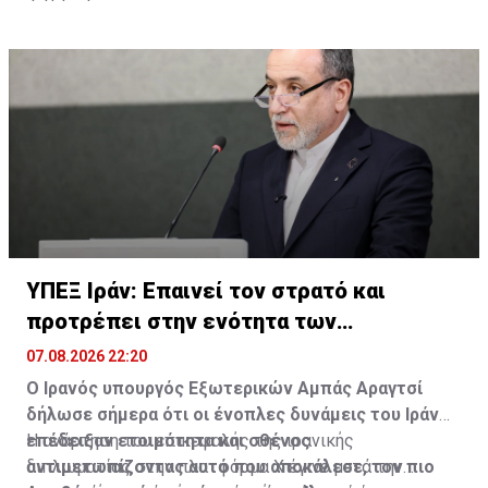
ΥΠΕΞ Ιράν: Επαινεί τον στρατό και
προτρέπει στην ενότητα των
μουσουλμάνων
07.08.2026 22:20
Ο Ιρανός υπουργός Εξωτερικών Αμπάς Αραγτσί
δήλωσε σήμερα ότι οι ένοπλες δυνάμεις του Ιράν
επέδειξαν ετοιμότητα και σθένος
Η ανάρτηση του επικεφαλής της ιρανικής
αντιμετωπίζοντας αυτό που αποκάλεσε, τον πιο
διπλωματίας στην πλατφόρμα Χ έγινε μετά την