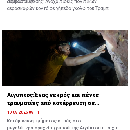
συμβασιούχο.
Διαβάστε επίσης:
Αναχαιτίσεις πολιτικών
αεροσκαφών κοντά σε γήπεδο γκολφ του Τραμπ
Αίγυπτος:Ένας νεκρός και πέντε
τραυματίες από κατάρρευση σε
χρυσωρυχείο
10.08.2026 08:11
Κατάρρευση τμήματος στοάς στο
μεγαλύτερο ορυχείο χρυσού της Αιγύπτου στοίχισε