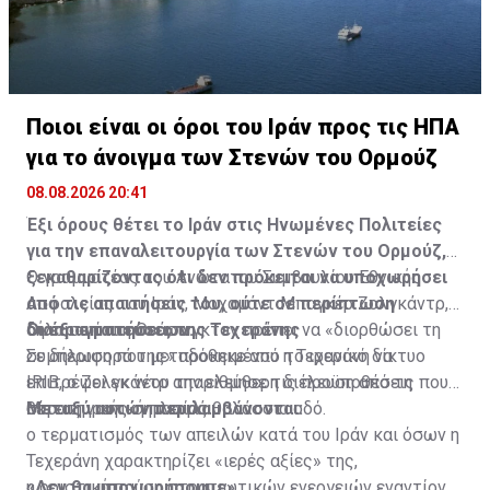
Ποιοι είναι οι όροι του Ιράν προς τις ΗΠΑ
για το άνοιγμα των Στενών του Ορμούζ
08.08.2026 20:41
Έξι όρους θέτει το Ιράν στις Ηνωμένες Πολιτείες
για την επαναλειτουργία των Στενών του Ορμούζ,
ξεκαθαρίζοντας ότι δεν πρόκειται να υποχωρήσει
Ο γραμματέας του Ανώτατου Συμβουλίου Εθνικής
από τις απαιτήσεις του, ούτε σε περίπτωση
Ασφαλείας του Ιράν, Μοχαμάντ Μπαγκέρ Ζολγκάντρ,
διαπραγματεύσεων.
δήλωσε ότι η Ουάσινγκτον πρέπει να «διορθώσει τη
Οι έξι απαιτήσεις της Τεχεράνης
συμπεριφορά της» προκειμένου η Τεχεράνη να
Σε δήλωση που μεταδόθηκε από το ιρανικό δίκτυο
επιτρέψει εκ νέου την ελεύθερη διέλευση από τη
IRIB, ο Ζολγκάντρ απαρίθμησε τις προϋποθέσεις που
στρατηγικής σημασίας θαλάσσια οδό.
θέτει η ιρανική πλευρά.
Μεταξύ αυτών περιλαμβάνονται:
ο τερματισμός των απειλών κατά του Ιράν και όσων η
Τεχεράνη χαρακτηρίζει «ιερές αξίες» της,
η οριστική παύση στρατιωτικών ενεργειών εναντίον
«Δεν θα υποχωρήσουμε»