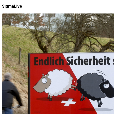
SigmaLive