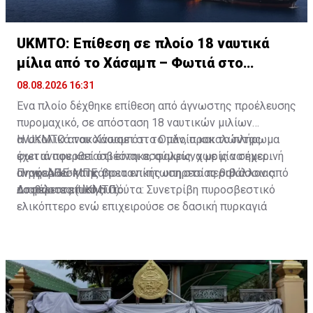
UKMTO: Επίθεση σε πλοίο 18 ναυτικά
μίλια από το Χάσαμπ – Φωτιά στο
σκάφος
08.08.2026 16:31
Ένα πλοίο δέχθηκε επίθεση από άγνωστης προέλευσης
πυρομαχικό, σε απόσταση 18 ναυτικών μιλίων
ανατολικά του Χάσαμπ στο Ομάν, προκαλώντας
Η UKMTO ανακοίνωσε ότι το πλοίο και το πλήρωμα
φωτιά που κατασβέστηκε, σύμφωνα με μία σημερινή
έχει αναφερθεί ότι είναι ασφαλείς, χωρίς να έχει
ανακοίνωση της βρετανικής υπηρεσίας θαλάσσιας
αναφερθεί και κάποια επίπτωση στο περιβάλλον από
Πηγή: ΑΠΕ-ΜΠΕ
ασφάλειας (UKMTO).
το περιστατικό αυτό.
Διαβάστε επίσης:
Γιούτα: Συνετρίβη πυροσβεστικό
ελικόπτερο ενώ επιχειρούσε σε δασική πυρκαγιά