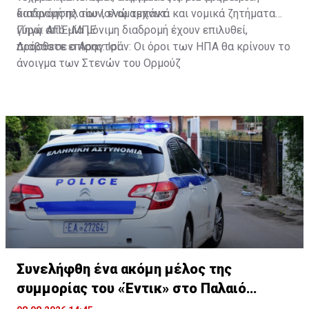
κατανόησης του Ισλαμαμπάντ.
διαδρομή πλοίων, ενώ τεχνικά και νομικά ζητήματα
γύρω από μία μόνιμη διαδρομή έχουν επιλυθεί,
Πηγή: ΑΠΕ-ΜΠΕ
πρόσθεσε ο Αραγτσί.
Διαβάστε επίσης:
Ιράν: Οι όροι των ΗΠΑ θα κρίνουν το
άνοιγμα των Στενών του Ορμούζ
Συνελήφθη ένα ακόμη μέλος της
συμμορίας του «Έντικ» στο Παλαιό
Φάληρο