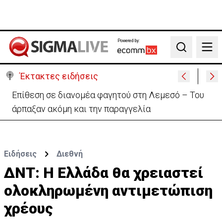
Powered by:
Search
Έκτακτες ειδήσεις
Ιταλία-Ισπανία: Στα άκρα η διπλωματική κόντρα για
το Σένγκεν
Ειδήσεις
Διεθνή
ΔΝΤ: Η Ελλάδα θα χρειαστεί
ολοκληρωμένη αντιμετώπιση
χρέους