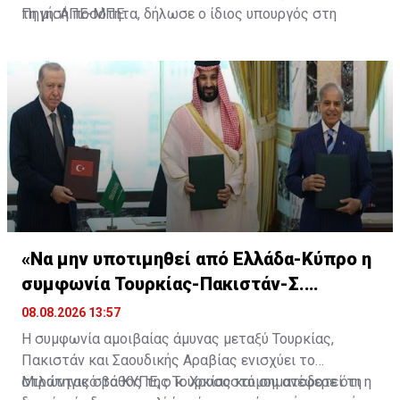
τη μισή ποσότητα, δήλωσε ο ίδιος υπουργός στη
Πηγή: ΑΠΕ-ΜΠΕ
διάρκεια μιας συνέντευξης Τύπου, προσθέτοντας ότι η
εξαγωγική ικανότητα για τον Αύγουστο περιορίστηκε
στα 1,5 -1,75 εκατομμύρια βαρέλια ημερησίως.
«Να μην υποτιμηθεί από Ελλάδα-Κύπρο η
συμφωνία Τουρκίας-Πακιστάν-Σ.
Αραβίας»
08.08.2026 13:57
Η συμφωνία αμοιβαίας άμυνας μεταξύ Τουρκίας,
Πακιστάν και Σαουδικής Αραβίας ενισχύει το
στρατηγικό βάθος της Τουρκίας και σηματοδοτεί τη
Μιλώντας στο ΚΥΠΕ, ο κ. Χρυσοστόμου ανέφερε ότι η