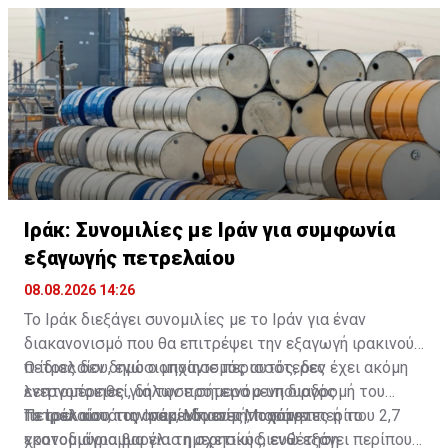
Φρουρών Χοσεΐν Μοχέμπι.
Ιράκ: Συνομιλίες με Ιράν για συμφωνία
εξαγωγής πετρελαίου
08.08.2026 14:26
Το Ιράκ διεξάγει συνομιλίες με το Ιράν για έναν
διακανονισμό που θα επιτρέψει την εξαγωγή ιρακινού
πετρελαίου, ενώ ο μηχανισμός αυτός, δεν έχει ακόμη
Ο ίδιος δεν δημοσιοποίησε περισσότερες
ενεργοποιηθεί, δήλωσε σήμερα ο υπουργός
λεπτομέρειες για την προτεινόμενη διαδρομή του
Πετρελαίου του Ιράκ, Μπασίμ Μοχάμεντ.
πετρελαίου, τις αναμενόμενες ποσότητες ή το
Το Ιράκ κατά την περίοδο αυτή, παράγει περίπου 2,7
χρονοδιάγραμμα για τη σχετική διευθέτηση.
εκατομμύρια βαρέλια ημερησίως, ενώ εξάγει περίπου