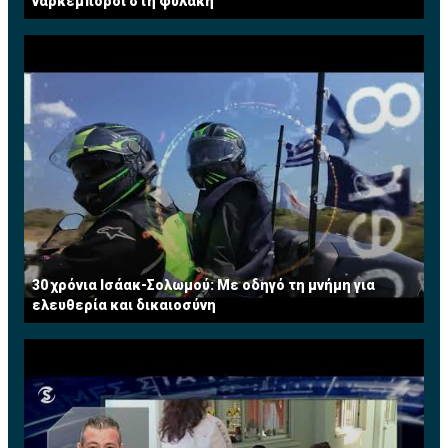
ναρκέμποροι στη φυλακή
30 χρόνια Ισάακ-Σολωμού: Με οδηγό τη μνήμη για
ελευθερία και δικαιοσύνη