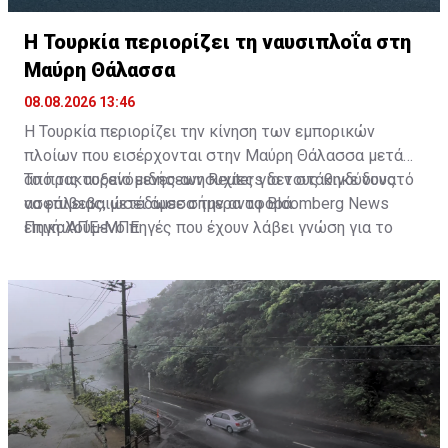
Η Τουρκία περιορίζει τη ναυσιπλοΐα στη
Μαύρη Θάλασσα
08.08.2026 13:46
Η Τουρκία περιορίζει την κίνηση των εμπορικών
πλοίων που εισέρχονται στην Μαύρη Θάλασσα μετά
από τις αυξανόμενες ανησυχίες για τους κινδύνους
Το πρακτορείο ειδήσεων Reuters δεν στάθηκε δυνατό
ασφάλειας, μετέδωσε σήμερα το Bloomberg News
να επιβεβαιώσει άμεσα την αναφορά.
επικαλούμενο πηγές που έχουν λάβει γνώση για το
Πηγή: ΑΠΕ-ΜΠΕ
ζήτημα αυτό.