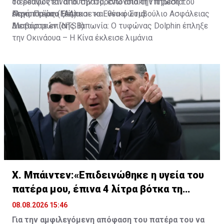
το έδαφος είναι δύσβατο, ενώ από την πτώση του
διερευνώνται από την Ομοσπονδιακή Υπηρεσία
ελικοπτέρου ξέσπασε και νέα φωτιά.
Αεροπορίας (FAA) και το Εθνικό Συμβούλιο Ασφάλειας
Πηγή: Πρώτο Θέμα
Μεταφορών (NTSB).
Διαβάστε επίσης:
Ιαπωνία: Ο τυφώνας Dolphin έπληξε
την Οκινάουα – Η Κίνα έκλεισε λιμάνια
Χ. Μπάιντεν:«Επιδεινώθηκε η υγεία του
πατέρα μου, έπινα 4 λίτρα βότκα τη
μέρα»
08.08.2026 15:46
Για την αμφιλεγόμενη απόφαση του πατέρα του να