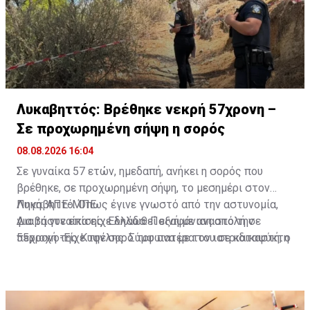
Λυκαβηττός: Βρέθηκε νεκρή 57χρονη –
Σε προχωρημένη σήψη η σορός
08.08.2026 16:04
Σε γυναίκα 57 ετών, ημεδαπή, ανήκει η σορός που
βρέθηκε, σε προχωρημένη σήψη, το μεσημέρι στον
Λυκαβηττό. Όπως έγινε γνωστό από την αστυνομία,
Πηγή: ΑΠΕ-ΜΠΕ
για τη γυναίκα είχε δηλωθεί εξαφάνιση από την
Διαβάστε επίσης:
Ελλάδα: Ποινή με αναστολή σε
περιοχή της Κυψέλης. Σύμφωνα με τον ιατριδικαστή, ο
55χρονο-Είχε την σορό του πατέρα του σε καταψύκτη
θάνατός της αποδίδεται σε πτώση. Προανάκριση για
το συμβάν διενεργεί το Αστυνομικό Τμήμα Εξαρχείων.