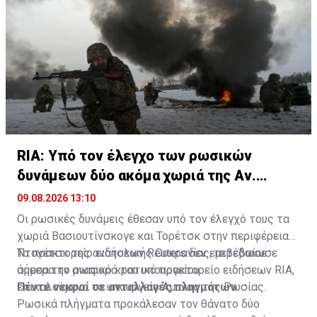
RIA: Υπό τον έλεγχο των ρωσικών
δυνάμεων δύο ακόμα χωριά της Αν.
Ουκρανίας
09.08.2026 13:10
Οι ρωσικές δυνάμεις έθεσαν υπό τον έλεγχό τους τα
χωριά Βασιουτίνσκογε και Τορέτσκ στην περιφέρεια
Ντονέτσκ της ανατολικής Ουκρανίας, μετέδωσε
Το πρακτορείο ειδήσεων Reuters δεν επιβεβαίωσε
σήμερα το ρωσικό κρατικό πρακτορείο ειδήσεων RIA,
άμεσα την αναφορά του υπουργείου.
επικαλούμενο το υπουργείο Άμυνας της Ρωσίας.
Πέντε νεκροί σε ανταλλαγές πληγμάτων
Ρωσικά πλήγματα προκάλεσαν τον θάνατο δύο