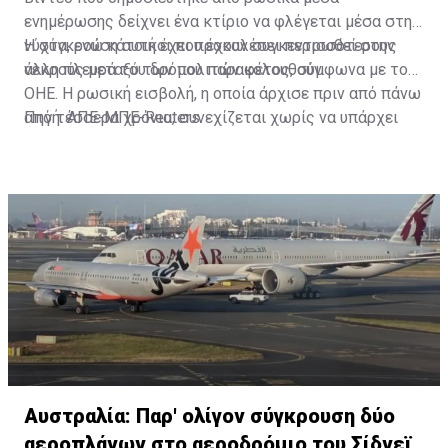
ενημέρωσης δείχνει ένα κτίριο να φλέγεται μέσα στη
νύχτα, ενώ κάτοικοι που έχουν συγκεντρωθεί στην
Η σύγκρουση αυτή έχει προκαλέσει περισσότερους
άλλη πλευρά του δρόμου παρακολουθούν.
νεκρούς μεταξύ των πολιτών φέτος, σύμφωνα με τον
ΟΗΕ. Η ρωσική εισβολή, η οποία άρχισε πριν από πάνω
από τέσσερα χρόνια, συνεχίζεται χωρίς να υπάρχει
Πηγή: ΑΠΕ-ΜΠΕ-Reuters
προοπτική μιας ειρηνευτικής συμφωνίας.
Αυστραλία: Παρ' ολίγον σύγκρουση δύο
αεροπλάνων στο αεροδρόμιο του Σίδνεϊ