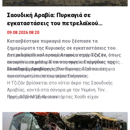
Σαουδική Αραβία: Πυρκαγιά σε
εγκαταστάσεις του πετρελαϊκού
κολοσσού Aramco
09.08.2026 08:20
Κατασβέστηκε πυρκαγιά που ξέσπασε τα
ξημερώματα της Κυριακής σε εγκαταστάσεις του
πετρελαϊκού κολοσσού Aramco στην Τζιζάν, όπως
Δεν αναφέρθηκαν τραυματισμοί, ενημέρωσε το
ανακοίνωσε μέσω Χ το υπουργείο Ενέργειας της
υπουργείο, συμπληρώνοντας πως «οι αρμόδιες αρχές
Σαουδικής Αραβίας.
ολοκληρώνουν τις προβλεπόμενες διαδικασίες για
Τα αίτια της πυρκαγιάς δεν διευκρινίζονται στην
την αντιμετώπιση του περιστατικού».
ανακοίνωση του υπουργείου Ενέργειας.
Η Τζιζάν βρίσκεται στο νότιο άκρο της Σαουδικής
Αραβίας, κοντά στα σύνορα με την Υεμένη. Τον
προηγούμενο μήνα, οι αντάρτες Χούθι είχαν
Πηγή: ΑΠΕ-ΜΠΕ-Reuters
εξαπολύσει επίθεση με πυραύλους και drones εναντίον
διυλιστηρίου της Aramco στην περιοχή.