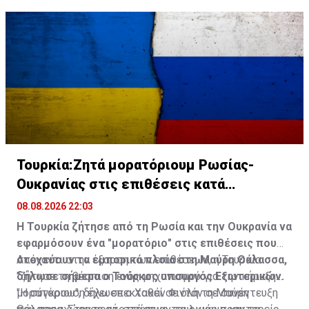
Τουρκία:Ζητά μορατόριουμ Ρωσίας-
Ουκρανίας στις επιθέσεις κατά
εμπορικών πλοίων
08.08.2026 22:03
Η Τουρκία ζήτησε από τη Ρωσία και την Ουκρανία να
εφαρμόσουν ένα "μορατόριο" στις επιθέσεις που
στοχεύουν τα εμπορικά πλοία στη Μαύρη Θάλασσα,
Απέναντι στην έξαρση των επιθέσεων, η Τουρκία
δήλωσε σήμερα ο Τούρκος υπουργός Εξωτερικών.
"ζήτησε τη θέσπιση ενός μηχανισμού για την κήρυξη
μορατόριου", δήλωσε ο Χακάν Φιντάν σε συνέντευξη
"Η σύγκρουση έχει επεκταθεί σε όλη τη Μαύρη