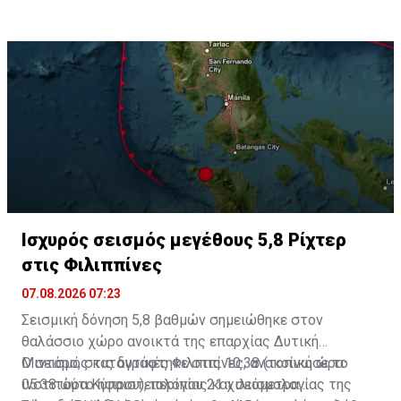
Θάλασσας.
Ισχυρός σεισμός μεγέθους 5,8 Ρίχτερ
στις Φιλιππίνες
07.08.2026 07:23
Σεισμική δόνηση 5,8 βαθμών σημειώθηκε στον
θαλάσσιο χώρο ανοικτά της επαρχίας Δυτική
Μιντόρο, στις δυτικές Φιλιππίνες, ανακοίνωσε το
Ο σεισμός καταγράφτηκε στις 10:38 (τοπική ώρα·
ινστιτούτο ηφαιστειολογίας και σεισμολογίας της
05:38 ώρα Κύπρου), περίπου 21 χιλιόμετρα