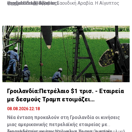
στοχεύει το Ιράν.
γραμματεία με έδρα τη Σαουδική Αραβία. Η Αίγυπτος
της Σαουδικής Αραβίας.
Πηγή: ΑΠΕ-ΜΠΕ-Reuters
θα μπορούσε ενδεχομένως να ενταχθεί στη
συμφωνία μόλις επιλυθούν ορισμένα τεχνικά θέματα,
δήλωσε.
Γροιλανδία:Πετρέλαιο $1 τρισ. - Εταιρεία
με δεσμούς Τραμπ ετοιμάζει
γεωτρήσεις
08.08.2026 22:18
Νέα ένταση προκαλούν στη Γροιλανδία οι κινήσεις
μιας αμερικανικής πετρελαϊκής εταιρείας με
διασυνδέσεις με τον Ντόναλντ Τραμπ, η οποία
Τις τελευταίες ημέρες, σύμφωνα με τον Guardian, υλικά