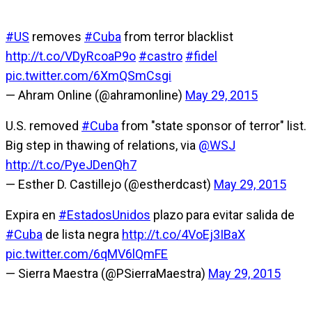
#US
removes
#Cuba
from terror blacklist
http://t.co/VDyRcoaP9o
#castro
#fidel
pic.twitter.com/6XmQSmCsgi
— Ahram Online (@ahramonline)
May 29, 2015
U.S. removed
#Cuba
from "state sponsor of terror" list.
Big step in thawing of relations, via
@WSJ
http://t.co/PyeJDenQh7
— Esther D. Castillejo (@estherdcast)
May 29, 2015
Expira en
#EstadosUnidos
plazo para evitar salida de
#Cuba
de lista negra
http://t.co/4VoEj3IBaX
pic.twitter.com/6qMV6lQmFE
— Sierra Maestra (@PSierraMaestra)
May 29, 2015