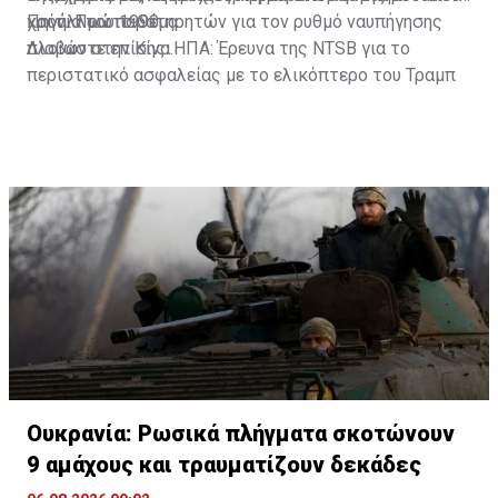
χρόνια του 1990.
και άλλων παρατηρητών για τον ρυθμό ναυπήγησης
Πηγή: Πρώτο Θέμα
πλοίων στην Κίνα.
Διαβάστε επίσης:
ΗΠΑ: Έρευνα της NTSB για το
περιστατικό ασφαλείας με το ελικόπτερο του Τραμπ
Ουκρανία: Ρωσικά πλήγματα σκοτώνουν
9 αμάχους και τραυματίζουν δεκάδες