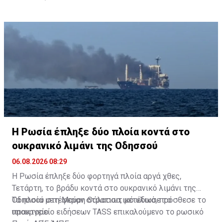
η εξέλιξη αυτή δεν προκαλεί έκπληξη».
χειραφέτησης. Παρότι παραμένει απολύτως νόμιμη
ευρωπαϊκές χώρες, όπως η Γαλλία, γεγονός που
στις ισπανικές παραλίες, οι έρευνες δείχνουν ότι
υποδηλώνει μια ευρύτερη αλλαγή στις συνήθειες των
σήμερα επιλέγεται κυρίως από γυναίκες μεγαλύτερης
λουομένων στην εποχή των κινητών τηλεφώνων και
ηλικίας, ενώ οι νεότερες εμφανίζονται πιο
των κοινωνικών δικτύων.
επιφυλακτικές, επικαλούμενες κυρίως ζητήματα
ιδιωτικότητας και προσωπικής ασφάλειας.
Η Ρωσία έπληξε δύο πλοία κοντά στο
ουκρανικό λιμάνι της Οδησσού
06.08.2026 08:29
Η Ρωσία έπληξε δύο φορτηγά πλοία αργά χθες,
Τετάρτη, το βράδυ κοντά στο ουκρανικό λιμάνι της
Οδησσού στη Μαύρη Θάλασσα, μετέδωσε το
Τα πλοία μετέφεραν στρατιωτικό υλικό, πρόσθεσε το
πρακτορείο ειδήσεων TASS επικαλούμενο το ρωσικό
υπουργείο.