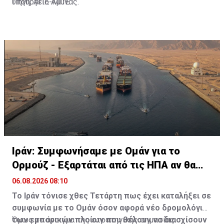
υπουργείο Άμυνας.
Πηγή: ΑΠΕ-ΜΠΕ
Ιράν: Συμφωνήσαμε με Ομάν για το
Ορμούζ - Εξαρτάται από τις ΗΠΑ αν θα
ανοίξει
06.08.2026 08:10
Το Ιράν τόνισε χθες Τετάρτη πως έχει καταλήξει σε
συμφωνία με το Ομάν όσον αφορά νέο δρομολόγιο
των εμπορικών πλοίων που θέλουν να διασχίσουν
Όμως το άνοιγμα της στρατηγικής σημασίας