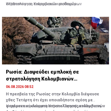
Wildberries και ενεργειακών υποδομών.
στρατολόγηση Κολομβιανών μισθοφόρων
Ρωσία: Διαψεύδει εμπλοκή σε
στρατολόγηση Κολομβιανών
μισθοφόρων
06.08.2026 08:52
Η πρεσβεία της Ρωσίας στην Κολομβία διέψευσε
χθες Τετάρτη ότι έχει οποιαδήποτε σχέση με
φερόμενα κυκλώματα στρατολόγησης κολομβιανών
Η τηλεοπτική εκπομπή Noticias Caracol μετέδωσε τη