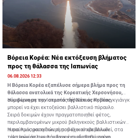
Βόρεια Κορέα: Νέα εκτόξευση βλήματος
προς τη θάλασσα της Ιαπωνίας
06.08.2026 12:33
Η Βόρεια Κορέα εξαπέλυσε σήμερα βλήμα προς τη
θάλασσα ανατολικά της Κορεατικής Χερσονήσου,
σύμφωνα με τον στρατό της Νότιας Κορέας.
Η κυβέρνηση της Ιαπωνίας δήλωσε ότι η Πιονγκγιάνγκ
μπορεί να έχει εκτοξεύσει βαλλιστικό πύραυλο.
Σειρά δοκιμών έχουν πραγματοποιηθεί φέτος,
περιλαμβανομένων μικρού βεληνεκούς βαλλιστικών
πυραύλων, ρουκετών πυροβολικού και άλλων
Η πιο πρόσφατη δοκιμή που έχει επιβεβαιωθεί, στα
τακτικών όπλων που έχουν σχεδιαστεί για να
τέλη Ιουνίου, περιλάμβανε ένα αναβαθμισμένο