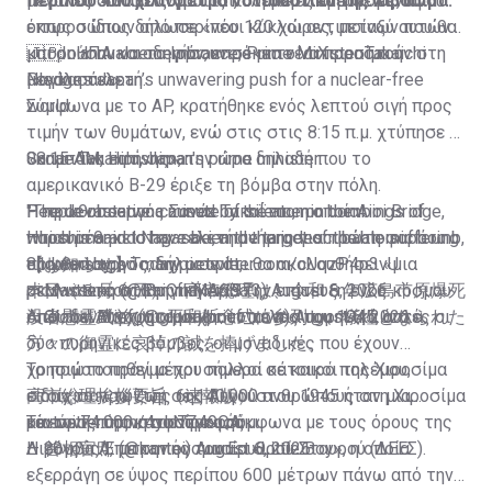
περίπου 400 χιλιόμετρα νοτιοδυτικά της Χιροσίμα.
μεγάλες δυνάμεις για τις πολεμικές ενέργειες, αφού
Περίπου 50.000 άνθρωποι, συμπεριλαμβανομένων
όπως ο ίδιος δήλωσε «νέοι κύκλοι αντιποίνων που θα
εκπροσώπων από περίπου 120 χώρες, μεταξύ αυτών
μπορούσαν να οδηγήσουν σε μια νέα Χιροσίμα ή
και οι ΗΠΑ και το Ιράν, επρόκειτο να παραστούν στη
🇯🇵In annual remembrance, Prime Minister Takaichi
Ναγκασάκι».
μεγάλη τελετή.
Pledges Japan’s unwavering push for a nuclear-free
world
Σύμφωνα με το AP, κρατήθηκε ενός λεπτού σιγή προς
τιμήν των θυμάτων, ενώ στις στις 8:15 π.μ. χτύπησε η
Sanae Takaichi, Japan's prime minister:
«καμπάνα ειρήνης», την ώρα δηλαδή που το
08:15 AM, Hiroshima.
αμερικανικό B-29 έριξε τη βόμβα στην πόλη.
"The devastation caused by the atomic bombings of
People observe a minute of silence on the Aioi Bridge,
Η πρωθυπουργός Σανάε Τακαΐτσι, η οποία
Hiroshima and Nagasaki, and the indescribable suffering
which is said to have been the target of the atomic bomb,
παρευρέθηκε στην τελετή μνήμης για πρώτη φορά ως
endured by so many people,…
81 years ago Today.
πρωθυπουργός, δήλωσε ότι θα ακολουθήσει «μια
【お知らせ】
pic.twitter.com/cUqzP4p3vU
pic.twitter.com/BpCfhMA6Ba
— Massimo (@Rainmaker1973)
ρεαλιστική στατηγική» για την επίτευξη ενός κόσμου
本日（８月６日）、高市総理は、令和８年広島市原爆死
August 6, 2026
— Global Brief (@globalbrief_now)
όπου δεν θα χρησιμοποιούνται πια πυρηνικά όπλα.
没者慰霊式並びに平和祈念式に参列し、犠牲となられた
Από τον Αύγουστο μέχρι το τέλος του 1945, αυτές οι
August 6, 2026
方々の御霊に哀悼の誠を捧げました。
δύο πυρηνικές βόμβες, οι μοναδικές που έχουν
χρησιμοποιηθεί μέχρι σήμερα σε καιρό πολέμου,
Το πρώτο πράγμα που πολλοί κάτοικοι της Χιροσίμα
高市総理挨拶要旨（速報版）…
στοίχισαν τη ζωή σε 140.000 ανθρώπους στη Χιροσίμα
είδαν το πρωί της 6ης Αυγούστου 1945 ήταν μια
pic.twitter.com/4ylc7Z49QA
και σε 74.000 στο Ναγκασάκι.
«έντονη πύρινη σφαίρα», σύμφωνα με τους όρους της
Το εύρος της καταστροφής
— 首相官邸 (@kantei)
Διεθνούς Επιτροπής του Ερυθρού Σταυρού (ΔΕΕΣ).
Η βόμβα Α, με την ονομασία «Little Boy», η οποία
August 6, 2026
εξερράγη σε ύψος περίπου 600 μέτρων πάνω από την