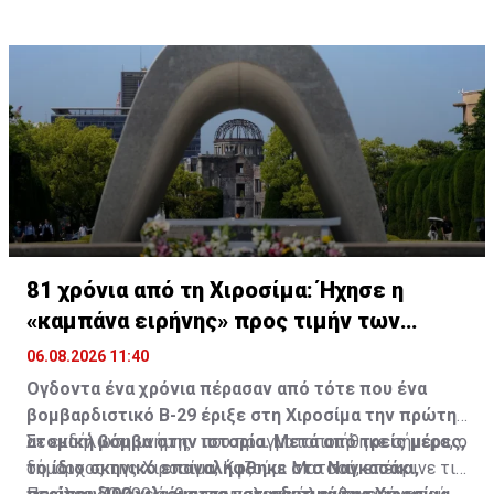
προσθέτοντας ότι οι μέθοδοί τους εξελίσσονται
διαρκώς, μεταξύ άλλων και μέσω της χρήσης της
τεχνητής νοημοσύνης.
81 χρόνια από τη Χιροσίμα: Ήχησε η
«καμπάνα ειρήνης» προς τιμήν των
θυμάτων
06.08.2026 11:40
Ογδοντα ένα
χρόνια πέρασαν από τότε που ένα
βομβαρδιστικό B-29 έριξε στη Χιροσίμα την πρώτη
ατομική βόμβα στην ιστορία. Μετά από τρείς μέρες,
Σε εκδήλωση μνήμης που πραγματοποιήθηκε σήμερα, o
το ίδιο σκηνικό επαναλήφθηκε στο Ναγκασάκι,
δήμαρχος της Χιροσίμα, Καζούμι Ματσού, επέκρινε τις