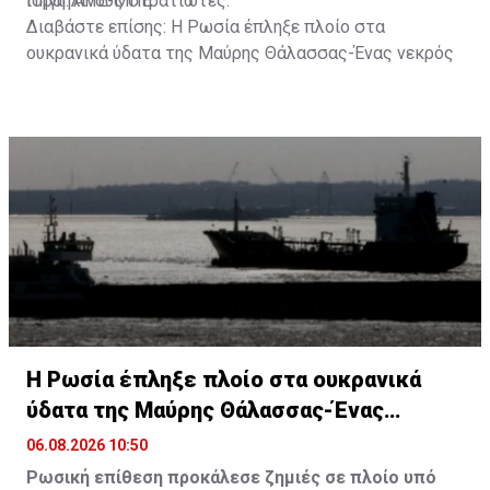
ισραηλινούς στρατιώτες.
Πηγή: ΑΠΕ-ΜΠΕ
Διαβάστε επίσης:
Η Ρωσία έπληξε πλοίο στα
ουκρανικά ύδατα της Μαύρης Θάλασσας-Ένας νεκρός
Η Ρωσία έπληξε πλοίο στα ουκρανικά
ύδατα της Μαύρης Θάλασσας-Ένας
νεκρός
06.08.2026 10:50
Ρωσική επίθεση προκάλεσε ζημιές σε πλοίο υπό