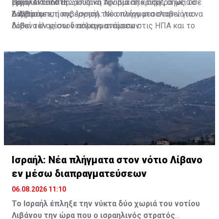
βρίσκονται στη Σαουδική Αραβία από σήμερα ως το
εμβέλεια που θα ξεπερνά την άμεση κρίση", σημείωσε
Πηγή: ΑΠΕ-ΜΠΕ
Σάββατο.
ο Αντράμπι, η κυβέρνηση του οποίου μεσολαβεί για να
Διαβάστε επίσης:
Ισραήλ: Νέα πλήγματα στον νότιο
δοθεί τέλος στον πόλεμο ανάμεσα στις ΗΠΑ και το
Λίβανο εν μέσω διαπραγματεύσεων
Ιράν που εμπλέκει επίσης χώρες του Κόλπου, όπως η
Σαουδική Αραβία.
Ισραήλ: Νέα πλήγματα στον νότιο Λίβανο
εν μέσω διαπραγματεύσεων
06.08.2026 11:10
Το Ισραήλ έπληξε την νύκτα δύο χωριά του νοτίου
Λιβάνου την ώρα που ο ισραηλινός στρατός