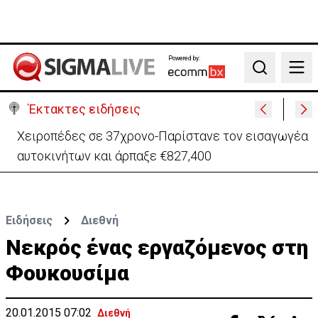
Powered by:
Search
Έκτακτες ειδήσεις
ΠτΔ προς νέα μέλη Κυβέρνησης: Μηδενική πίστωση
χρόνου-Δουλειά 24 ώρες το 24ωρο
Ειδήσεις
Διεθνή
Νεκρός ένας εργαζόμενος στη
Φουκουσίμα
20.01.2015 07:02
Διεθνή