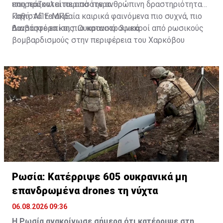
επηρεάζονται περισσότερο.
που προκαλείται από την ανθρώπινη δραστηριότητα
καθιστά τα ακραία καιρικά φαινόμενα πιο συχνά, πιο
Πηγή: ΑΠΕ-ΜΠΕ
θανατηφόρα και πιο καταστροφικά.
Διαβάστε επίσης:
Ουκρανικό: 3 νεκροί από ρωσικούς
βομβαρδισμούς στην περιφέρεια του Χαρκόβου
Ρωσία: Κατέρριψε 605 ουκρανικά μη
επανδρωμένα drones τη νύχτα
06.08.2026 09:36
Η Ρωσία ανακοίνωσε σήμερα ότι κατέρριψε στη