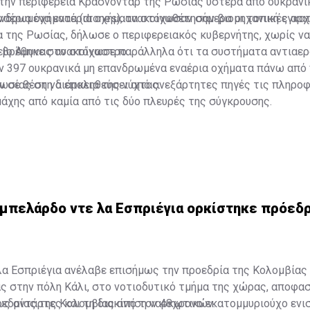
την περιφέρεια Κρασνοντάρ της Ρωσίας ύστερα από ουκρανικ
αέρια οχήματα (drones), ανακοίνωσαν σήμερα οι τοπικές αρχ
ανδρωμένα εναέρια οχήματα στοχοθέτησαν βιομηχανική εγκα
 της Ρωσίας, δήλωσε ο περιφερειακός κυβερνήτης, χωρίς να 
 βρέθηκε στο στόχαστρο.
είο Άμυνας ανακοίνωσε παράλληλα ότι τα συστήματα αντιαε
ν 397 ουκρανικά μη επανδρωμένα εναέρια οχήματα πάνω από
ωσίας στη διάρκεια της νύχτας.
αν σε θέση να επαληθεύσει από ανεξάρτητες πηγές τις πληρο
μάχης από καμία από τις δύο πλευρές της σύγκρουσης.
Αμπελάρδο ντε λα Εσπριέγια ορκίστηκε πρόεδ
α Εσπριέγια ανέλαβε επισήμως την προεδρία της Κολομβίας 
ς στην πόλη Κάλι, στο νοτιοδυτικό τμήμα της χώρας, αποφα
ς αντάρτες και τη διακίνηση ναρκωτικών.
εδρίας της Κολομβίας από τον 48χρονο εκατομμυριούχο ενισ