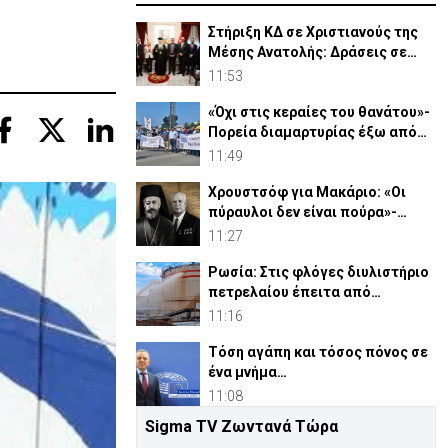
Στήριξη ΚΔ σε Χριστιανούς της
Μέσης Ανατολής: Δράσεις σε
Γάζα-Συρία-Ιορδανία
11:53
«Όχι στις κεραίες του θανάτου»-
Πορεία διαμαρτυρίας έξω από
τις Β. Βάσεις
11:49
Χρουστσόφ για Μακάριο: «Οι
πύραυλοι δεν είναι πούρα»-
Αποκαλυπτικο έγγραφο 1964
11:27
Ρωσία: Στις φλόγες διυλιστήριο
πετρελαίου έπειτα από
ουκρανική επίθεση
11:16
Τόση αγάπη και τόσος πόνος σε
ένα μνήμα…
11:08
Sigma TV Ζωντανά Τώρα
«Οι μάσκες έπεσαν»: Νέα ποινική