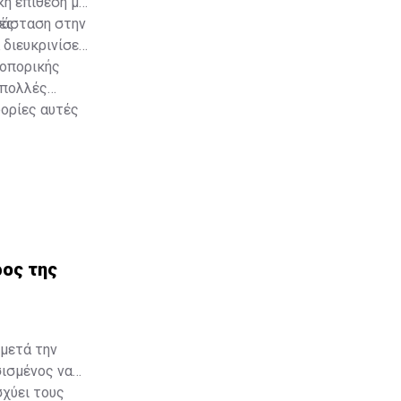
ή επίθεση με
ές.
τάσταση στην
διευκρινίσει
ροπορικής
 πολλές
φορίες αυτές
ρος της
μετά την
σισμένος να
χύει τους