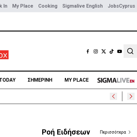
 In
My Place
Cooking
Sigmalive English
JobsCyprus
Sear
TODAY
ΣΗΜΕΡΙΝΗ
MY PLACE
Ροή Ειδήσεων
Περισσότερα