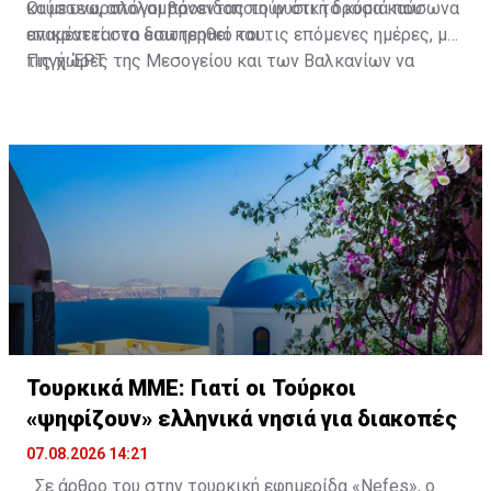
καύσωνα, απολαμβάνοντας τη φυσική δροσιά που
Οι μετεωρολόγοι προειδοποιούν ότι το κύμα καύσωνα
επικρατεί στο εσωτερικό του.
αναμένεται να διατηρηθεί και τις επόμενες ημέρες, με
τις χώρες της Μεσογείου και των Βαλκανίων να
Πηγή: ΕΡΤ
παραμένουν αντιμέτωπες με ιδιαίτερα υψηλές
θερμοκρασίες και αυξημένους κινδύνους για τη
δημόσια υγεία και την εκδήλωση δασικών πυρκαγιών.
Τουρκικά ΜΜΕ: Γιατί οι Τούρκοι
«ψηφίζουν» ελληνικά νησιά για διακοπές
07.08.2026 14:21
Σε άρθρο του στην τουρκική εφημερίδα «Nefes», ο