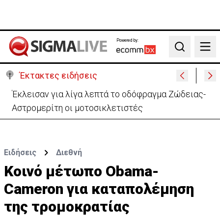
Powered by:
Search
Έκτακτες ειδήσεις
Συνελήφθη και η σύζυγος του 27χρονου για το
τροχαίο με σκούτερ
Ειδήσεις
Διεθνή
Κοινό μέτωπο Obama-
Cameron για καταπολέμηση
της τρομοκρατίας