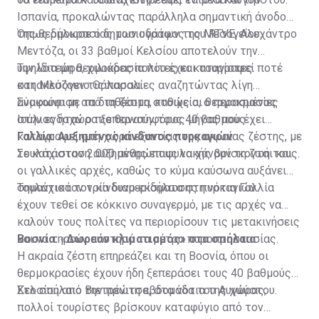
Ισπανία, προκαλώντας παράλληλα σημαντική άνοδο
της θερμοκρασίας των υδάτων της Μεσογείου.
Όπως δήλωσε ο δημοσιογράφος του RTVE, Αλεχάντρο
Μεντόζα, οι 33 βαθμοί Κελσίου αποτελούν την
υψηλότερη θερμοκρασία που έχει καταγραφεί ποτέ
Την ίδια ώρα, χιλιάδες πολίτες και τουρίστες
στη Μεσόγειο Θάλασσα.
κατακλύζουν τις παραλίες αναζητώντας λίγη
ανακούφιση από τη ζέστη, καθώς οι θερμοκρασίες
Σύμφωνα με τα διαθέσιμα στοιχεία, ο περασμένος
στην ενδοχώρα ξεπερνούν τους 40 βαθμούς.
Ιούλιος ήταν ο πιο θανατηφόρος μήνας που έχει
καταγραφεί στη χώρα εξαιτίας της ακραίας ζέστης, με
Γαλλία: Αυξημένος κίνδυνος πυρκαγιών
τουλάχιστον 2.000 ανθρώπους να χάνουν τη ζωή τους.
Σε κατάσταση αυξημένης επιφυλακής βρίσκονται και
οι γαλλικές αρχές, καθώς το κύμα καύσωνα αυξάνει
σημαντικά τον κίνδυνο εκδήλωσης πυρκαγιών.
Τουλάχιστον τρία διαμερίσματα στη νότια Γαλλία
έχουν τεθεί σε κόκκινο συναγερμό, με τις αρχές να
καλούν τους πολίτες να περιορίσουν τις μετακινήσεις
και να τηρούν αυστηρά τα μέτρα πυροπροστασίας.
Βοσνία: «Δωρεάν κλιματισμός» στα σπήλαια
Η ακραία ζέστη επηρεάζει και τη Βοσνία, όπου οι
θερμοκρασίες έχουν ήδη ξεπεράσει τους 40 βαθμούς
Κελσίου από την πρώτη εβδομάδα του Αυγούστου.
Στο σπήλαιο Βιετρένιτσα, στα νότια της χώρας,
πολλοί τουρίστες βρίσκουν καταφύγιο από τον