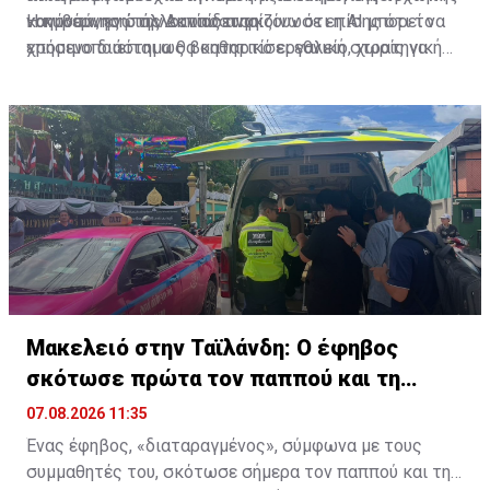
νοημοσύνης στην εκπαίδευση.
κανόνων, ενώ άλλοι υποστηρίζουν ότι η AI μπορεί να
Η κυβέρνηση της Δανίας ανακοίνωσε επίσης ότι το
χρησιμοποιείται ως βοηθητικό εργαλείο, χωρίς να
επόμενο διάστημα θα καταρτίσει εθνική στρατηγική
καταργείται η προσωπική εργασία.
για την αξιοποίηση της τεχνητής νοημοσύνης στην
εκπαίδευση.
Μακελειό στην Ταϊλάνδη: Ο έφηβος
σκότωσε πρώτα τον παππού και τη
γιαγιά του
07.08.2026 11:35
Ένας έφηβος, «διαταραγμένος», σύμφωνα με τους
συμμαθητές του, σκότωσε σήμερα τον παππού και τη