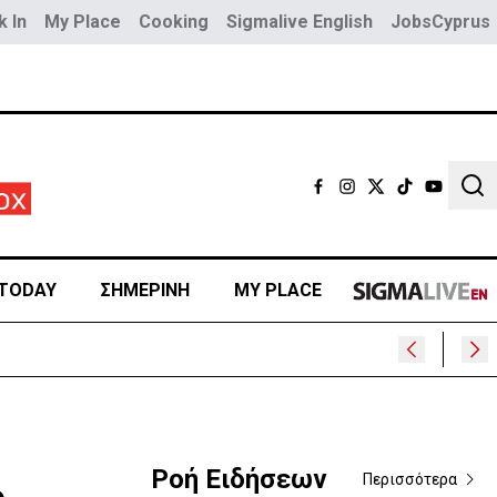
 In
My Place
Cooking
Sigmalive English
JobsCyprus
Sear
TODAY
ΣΗΜΕΡΙΝΗ
MY PLACE
Ροή Ειδήσεων
Περισσότερα