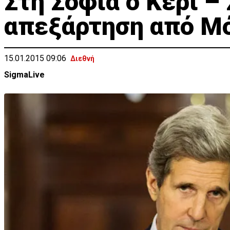
Στη Σόφια ο Κέρι –
απεξάρτηση από Μ
15.01.2015 09:06
Διεθνή
SigmaLive