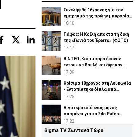
ή
Συνελήφθη 16χρονος για τον
εμπρησμό της πρώην μπυραρίας
Corner στη Λευκωσία
18:18
Πάφος: Η Κοίλη αποκτά τη δική
της «Γωνιά του Έρωτα» (ΦΩΤΟ)
17:47
ΒΙΝΤΕΟ: Καπιμπάρα έκαναν
«ντου» σε Βουλή και άφησαν
άφωνους βουλευτές
17:39
Κρίσιμα 18χρονος στη Λευκωσία
- Εντοπίστηκε δίπλα από
ηλεκτρικό ποδήλατο
17:25
Λιγότερο από ένας μήνας
απομένει για το 24ο Pafos
Aphrodite Festival
17:22
Sigma TV Ζωντανά Τώρα
Ρέθυμνο: Συγκλονίζει ο