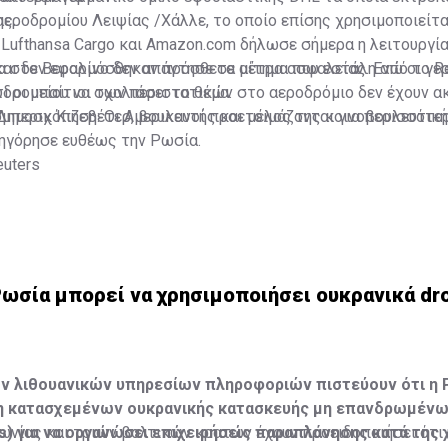
ης.
ροδρομίου Λειψίας /Χάλλε, το οποίο επίσης χρησιμοποιείτα
 Lufthansa Cargo και Amazon.com δήλωσε σήμερα η λειτουργία
αι δεν εφαρμόσθηκαν πρόσθετα μέτρα ασφαλείας. Ενώ οι γε
 στο Βερολίνο δεν απάντησε σε αίτημα που εστάλη από το R
ι οι υπαίτιοι των περιστατικών στο αεροδρόμιο δεν έχουν α
δρομείου να σχολιάσει το θέμα.
όμπεριχ Κιζεβέτερ, βουλευτής και μέλος της κοινοβουλευτικ
Δημοσκόπηση: Οι Αμερικανοί προετοιμάζονται για περισσότε
ηγόρησε ευθέως την Ρωσία.
uters
Ρωσία μπορεί να χρησιμοποιήσει ουκρανικά dr
ν λιθουανικών υπηρεσίων πληροφοριών πιστεύουν ότι η 
ση κατασχεμένων ουκρανικής κατασκευής μη επανδρωμένω
) για να οργανώσει επιχειρήσεις παραπλάνησης κατά της
ωνίας και τριών βαλτικών κρατών έχουν προειδοποιήσει ότι