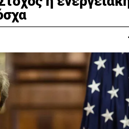
 Στόχος η ενεργειακ
όσχα