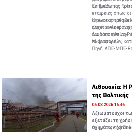
το βράδυ της Τρίτ
Εκπρόσωπος του αε
εταιρείες όπως οι
αποκαταστάθηκε κ
Η ρωσική πρεσβεία
αρχές ανέφεραν ότ
ηλεκτρονικού ταχυ
ταυτοποιηθεί, ο Ρ
Διαβάστε επίσης:
πληροφοριών, κατ
Μ. Ανατολή
Πηγή: ΑΠΕ-ΜΠΕ-Re
Λιθουανία: Η 
της Βαλτικής
06.08.2026 16:46
Αξιωματούχοι τω
εξετάζει τη χρή
οχημάτων (drones
Οι ηγέτες της Πολ