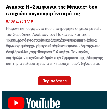
Άγκυρα: Η «Συμφωνία της Μέκκας» δεν
στοχεύει συγκεκριμένο κράτος
07.08.2026 17:19
Η αμυντική συμφωνία που υπογράφηκε σήμερα μεταξύ
της Σαουδικής Αραβίας, του Πακιστάν και της
Τουρκίας "δεν στοχεύει κάποια συγκεκριμένη χώρα",
"Η συμφωνία της Μέκκας, που δεν στοχεύει κάποια
δήλωσε η τουρκική προεδρία σε ανακοίνωσή της.
συγκεκριμένη χώρα, θα ενισχύσει την κοινή ασφάλεια
και τη συλλογική αποτροπή των τριών χωρών,
Διαβάστε επίσης:
Τουρκία-Σ.Αραβία-Πακιστάν
συμβάλλοντας σημαντικά στην προάσπιση της ειρήνης
υπέγραψαν το «Κοινό Αμυντικό Σύμφωνο της Μέκκας»
και της σταθερότητας στην περιοχή μας", δήλωσε σε
ανακοίνωση που δημοσιεύτηκε στην πλατφόρμα Χ ο
διευθυντής επικοινωνίας της τουρκικής προεδρίας
Περισσότερα
Μπουρχανετίν Ντουράν.