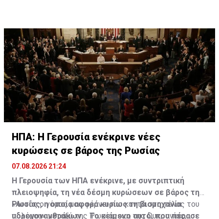
ΗΠΑ: Η Γερουσία ενέκρινε νέες
κυρώσεις σε βάρος της Ρωσίας
07.08.2026 21:24
Η Γερουσία των ΗΠΑ ενέκρινε, με συντριπτική
πλειοψηφία, τη νέα δέσμη κυρώσεων σε βάρος της
Ρωσίας, η οποία αφορά κυρίως τη βιομηχανία
«Αυτός ο νόμος μας φέρνει πιο κοντά στο τέλος του
υδρογονανθράκων. Το κείμενο αυτό, που πέρασε
πολέμου» μεταξύ της Ρωσίας και της Ουκρανίας,