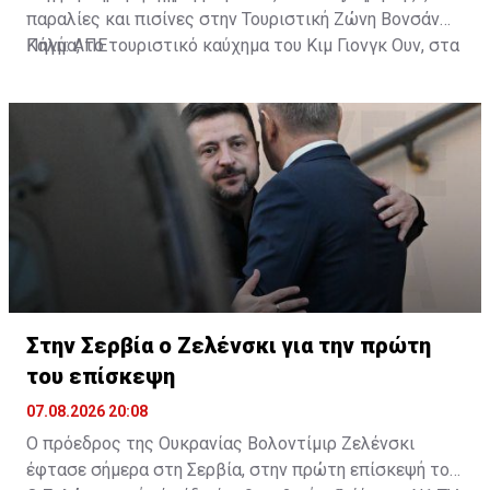
παραλίες και πισίνες στην Τουριστική Ζώνη Βονσάν
Κάλμα, το τουριστικό καύχημα του Κιμ Γιονγκ Ουν, στα
Πηγή: ΑΠΕ
ανατολικά παράλια της χώρας. Τα υδάτινα πάρκα της
Πιονγκγιάνγκ είναι επίσης γεμάτα με επισκέπτες που
αναζητούν λίγη δροσιά.
Στην Σερβία ο Ζελένσκι για την πρώτη
του επίσκεψη
07.08.2026 20:08
Ο πρόεδρος της Ουκρανίας Βολοντίμιρ Ζελένσκι
έφτασε σήμερα στη Σερβία, στην πρώτη επίσκεψή του