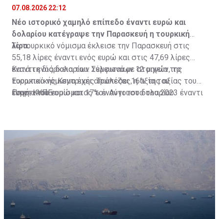
07.08.2026 22:12
Νέο ιστορικό χαμηλό επίπεδο έναντι ευρώ και
δολαρίου κατέγραψε την Παρασκευή η τουρκική
λίρα.
Το τουρκικό νόμισμα έκλεισε την Παρασκευή στις
55,18 λίρες έναντι ενός ευρώ και στις 47,69 λίρες
έναντι ενός δολαρίου. Σύμφωνα με στοιχεία της
Κατά τη διάρκεια των τελευταίων 12 μηνών, το
Ευρωπαϊκής Κεντρικής Τράπεζας, η αξία του
τουρκικό νόμισμα έχει απωλέσει 16% της αξίας του
τουρκικού νομίσματος τον Αύγουστο του 2023 έναντι
έναντι του ευρώ και 17% έναντι του δολαρίου.
Πηγή: ΚΥΠΕ
του κοινού ευρωπαϊκού νομίσματος ήταν στις 28,53
λίρες έναντι του ευρώ.