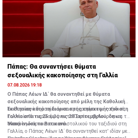
ομοσπονδιακής πρωτεύουσας, τα κυβερνητικά κτίρια
και τα εθνικά μνημεία. Πρόσφατα, άλλο δικαστήριο
αποφάνθηκε ότι ο πρόεδρος παρανόμως πρόσθεσε το
όνομά του στο Κέντρο Τεχνών Κένεντι και τον διέταξε
να το απομακρύνει.
Πάπας: Θα συναντήσει θύματα
σεξουαλικής κακοποίησης στη Γαλλία
07.08.2026 19:18
Ο Πάπας Λέων ΙΔ΄ θα συναντηθεί με θύματα
σεξουαλικής κακοποίησης από μέλη της Καθολικής
Εκκλησίας κατά τη διάρκεια της επίσκεψής του στη
Το Βατικανό δημοσίευσε το πρόγραμμα του ταξιδιού,
Γαλλία από τις 25 έως τις 28 Σεπτεμβρίου, όπως
το οποίο θα περιλαμβάνει το Παρίσι, τη Λούρδη και το
ανακοίνωσε το Βατικανό.
Μετς.
"Κατά τη διάρκεια του αποστολικού του ταξιδιού στη
Γαλλία, ο Πάπας Λέων ΙΔ΄ θα συναντηθεί κατ' ιδίαν με