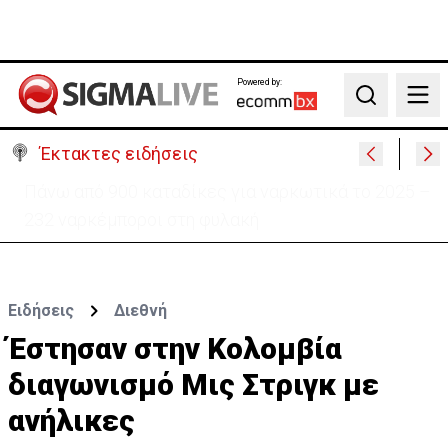
Powered by:
Search
Έκτακτες ειδήσεις
Θέλει να ξαναζωντανέψει την «Corner» o
Προύντζος - «Πληγώνει τις αναμνήσεις»
Ειδήσεις
Διεθνή
Έστησαν στην Κολομβία
διαγωνισμό Μις Στριγκ με
ανήλικες