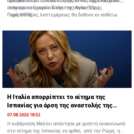
ορισμένα θύματα κακοποίησης εντός της Εκκλησίας",
Πρόσθεσε ότι "τα ίδια τα θύματα θα συμμετάσχουν
ανέφερε το Γραφείο Τύπου της Αγίας Έδρας.
στην προετοιμασία αυτής της συνάντησης.
Περισσότερες λεπτομέρειες θα δοθούν εν ευθέτω
Πηγή: ΚΥΠΕ
χρόνω".
Η Ιταλία απορρίπτει το αίτημα της
Ισπανίας για άρση της αναστολής της
Σένγκεν
07.08.2026 18:52
Η κυβέρνηση Μελόνι απάντησε με γραπτή ανακοίνωσή
στο αίτημα της Ισπανίας να αρθεί, από την Ρώμη, η