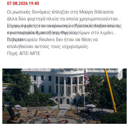
07.08.2026 19:40
Οι ρωσικές δυνάμεις έπληξαν στη Μαύρη Θάλασσα
άλλα δύο φορτηγά πλοία τα οποία χρησιμοποιούνταν
«προς όφελος του ουκρανικού στρατού», ανακοίνωσε
Σύμφωνα με την ανακοίνωση, οι Ρώσοι έπληξαν επίσης
το υπουργείο Άμυνας της Ρωσίας.
εγκαταστάσεις αποθήκευσης καυσίμων στο λιμάνι
Πιβντένι.
Το πρακτορείο Reuters δεν ήταν σε θέση να
επαληθεύσει αυτούς τους ισχυρισμούς.
Πηγή: ΑΠΕ-ΜΠΕ