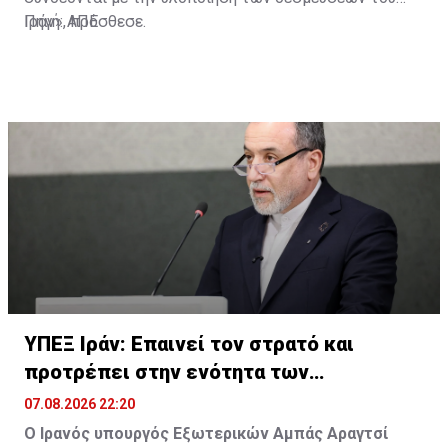
Ιράν», πρόσθεσε.
Πηγή: ΑΠΕ
ΥΠΕΞ Ιράν: Επαινεί τον στρατό και
προτρέπει στην ενότητα των
μουσουλμάνων
07.08.2026 22:20
Ο Ιρανός υπουργός Εξωτερικών Αμπάς Αραγτσί