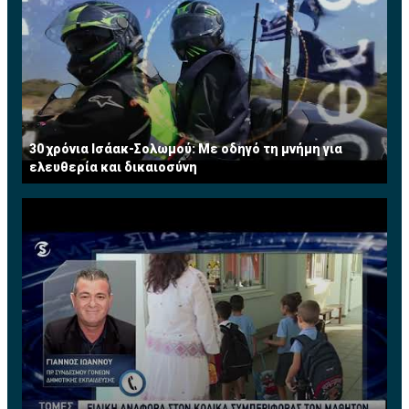
30 χρόνια Ισάακ-Σολωμού: Με οδηγό τη μνήμη για
ελευθερία και δικαιοσύνη