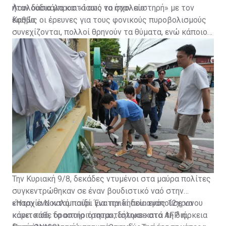
ήταν δασκάλα και «ίσως να ήταν αυστηρή» με τον
Λουλούδια μπροστά από το σχολείο
έφηβο.
Καθώς οι έρευνες για τους φονικούς πυροβολισμούς
συνεχίζονται, πολλοί θρηνούν τα θύματα, ενώ κάποιοι
καταθέτουν λουλούδια μπροστά στο σχολείο.
Την Κυριακή 9/8, δεκάδες ντυμένοι στα μαύρα πολίτες
συγκεντρώθηκαν σε έναν βουδιστικό ναό στην
επαρχία Νονταμπούρι για την κηδεία ενός 12χρονου
«Ήταν ένα καλό παιδί. Ένα παιδί που αγαπούσε να
κοριτσιού, το οποίο τραυματίστηκε κατά τη διάρκεια
κάνει κάθε δραστηριότητα», δήλωσε στο AFP η