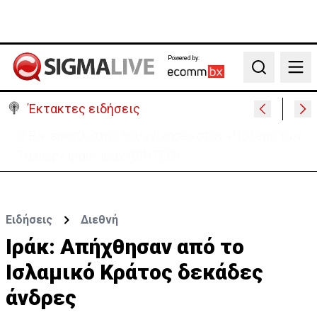
Powered by:
Search
Έκτακτες ειδήσεις
Μαλαισία: Πανικός σε πτήση – Επιχείρησε να
ανοίξει την έξοδο κινδύνου (ΒΙΝΤΕΟ)
Ειδήσεις
Διεθνή
Ιράκ: Aπήχθησαν από το
Ισλαμικό Κράτος δεκάδες
άνδρες