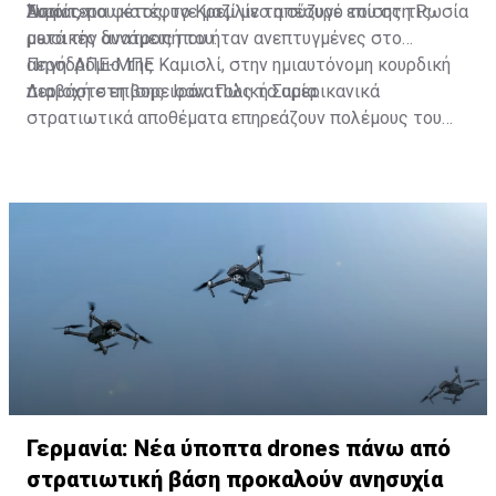
Συρίας».
Άσαντ, που κατέφυγε μαζί με τη σύζυγό του στη Ρωσία
Nωρίτερα φέτος, το Κρεμλίνο απέσυρε επίσης τις
μετά την ανατροπή του.
ρωσικές δυνάμεις που ήταν ανεπτυγμένες στο
αεροδρόμιο της Καμισλί, στην ημιαυτόνομη κουρδική
Πηγή: ΑΠΕ-ΜΠΕ
περιοχή στη βορειοανατολική Συρία.
Διαβάστε επίσης:
Ιράν: Πώς τα αμερικανικά
στρατιωτικά αποθέματα επηρεάζουν πολέμους του
Ισαήλ
Γερμανία: Νέα ύποπτα drones πάνω από
στρατιωτική βάση προκαλούν ανησυχία