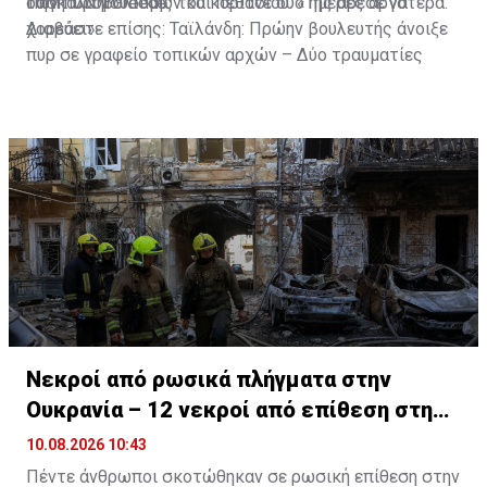
των πυροβολισμών και πέθανε δύο ημέρες αργότερα.
δασκάλα μουσικής του κοριτσιού. «Της άρεσε να
Πηγή: CNN Greece
χορεύει».
Διαβάστε επίσης: Ταϊλάνδη:
Πρώην βουλευτής άνοιξε
πυρ σε γραφείο τοπικών αρχών – Δύο τραυματίες
Νεκροί από ρωσικά πλήγματα στην
Ουκρανία – 12 νεκροί από επίθεση στη
Ρωσία
10.08.2026 10:43
Πέντε άνθρωποι σκοτώθηκαν σε ρωσική επίθεση στην