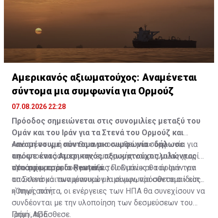
Αμερικανός αξιωματούχος: Αναμένεται
σύντομα μια συμφωνία για Ορμούζ
07.08.2026 22:28
Πρόοδος σημειώνεται στις συνομιλίες μεταξύ του
Ομάν και του Ιράν για τα Στενά του Ορμούζ και
«αναμένουμε σύντομα μια συμφωνία» δήλωσε
Από τη στιγμή που θα ανακοινωθεί μια συμφωνία για
απόψε ένας Αμερικανός αξιωματούχος μιλώντας
την αποκατάσταση της εμπορικής ναυσιπλοΐας χωρίς
στο πρακτορείο Reuters.
προσκόμματα, οι Ηνωμένες Πολιτείες θα άρουν τον
«Υπάρχει πρόοδος μεταξύ του Ομάν και του Ιράν για
αποκλεισμό των ιρανικών λιμένων, πρόσθεσε ο ίδιος.
τα Στενά και αναμένουμε μια συμφωνία σύντομα» είπε
η πηγή αυτή.
«Όπως πάντα, οι ενέργειες των ΗΠΑ θα συνεχίσουν να
συνδέονται με την υλοποίηση των δεσμεύσεων του
Ιράν», πρόσθεσε.
Πηγή: ΑΠΕ