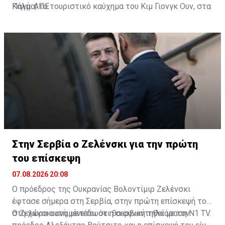
Κάλμα, το τουριστικό καύχημα του Κιμ Γιονγκ Ουν, στα
Πηγή: ΑΠΕ
ανατολικά παράλια της χώρας. Τα υδάτινα πάρκα της
Πιονγκγιάνγκ είναι επίσης γεμάτα με επισκέπτες που
αναζητούν λίγη δροσιά.
Στην Σερβία ο Ζελένσκι για την πρώτη
του επίσκεψη
07.08.2026 20:08
Ο πρόεδρος της Ουκρανίας Βολοντίμιρ Ζελένσκι
έφτασε σήμερα στη Σερβία, στην πρώτη επίσκεψή του
στη χώρα αυτή, μετέδωσε η σερβική τηλεόραση N1 TV.
Ο Ζελένσκι αναμένεται ότι θα συναντηθεί με τον