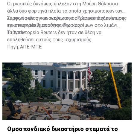
Οι ρωσικές δυνάμεις έπληξαν στη Μαύρη Θάλασσα
άλλα δύο φορτηγά πλοία τα οποία χρησιμοποιούνταν
«προς όφελος του ουκρανικού στρατού», ανακοίνωσε
Σύμφωνα με την ανακοίνωση, οι Ρώσοι έπληξαν επίσης
το υπουργείο Άμυνας της Ρωσίας.
εγκαταστάσεις αποθήκευσης καυσίμων στο λιμάνι
Πιβντένι.
Το πρακτορείο Reuters δεν ήταν σε θέση να
επαληθεύσει αυτούς τους ισχυρισμούς.
Πηγή: ΑΠΕ-ΜΠΕ
Ομοσπονδιακό δικαστήριο σταματά το