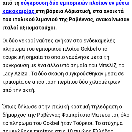
από τη
σύγκρουση δύο εμπορικών πλοίων εν μέσω
κακοκαιρίας
στη βόρεια Αδριατική, στα ανοικτά
του ιταλικού λιμανιού της Ραβέννας, ανακοίνωσαν
ιταλοί αξιωματούχοι.
Οι δύο νεκροί ναύτες ανήκαν στο ενδεκαμελές
πλήρωμα του εμπορικού πλοίου Gokbel υπό
τουρκική σημαία το οποίο ναυάγησε μετά τη
σύγκρουση με ένα άλλο υπό σημαία του Μπελίζ, το
Lady Aziza . Τα δύο σκάφη συγκρούσθηκαν μέσα σε
τρικυμία σε απόσταση περίπου δύο χιλιομέτρων
από την ακτή.
Όπως δήλωσε στην ιταλική κρατική τηλεόραση ο
δήμαρχος της Ραβέννας Φαμπρίτσιο Ματεούτσι, όλο
το πλήρωμα του Gokbel ήταν Τούρκοι. Το ατύχημα
σημειώθηκε περίπου στις 10 πμ ώρα Ελλάδας.