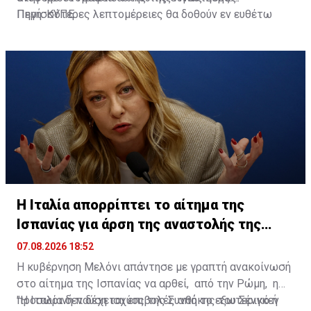
Περισσότερες λεπτομέρειες θα δοθούν εν ευθέτω
Πηγή: ΚΥΠΕ
χρόνω".
Η Ιταλία απορρίπτει το αίτημα της
Ισπανίας για άρση της αναστολής της
Σένγκεν
07.08.2026 18:52
Η κυβέρνηση Μελόνι απάντησε με γραπτή ανακοίνωσή
στο αίτημα της Ισπανίας να αρθεί, από την Ρώμη, η
προσωρινή παύση ισχύος της Συνθήκης του Σένγκεν
"Η Ιταλία δεν δέχεται επιβολές από το εξωτερικό ή