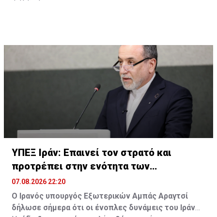
ΥΠΕΞ Ιράν: Επαινεί τον στρατό και
προτρέπει στην ενότητα των
μουσουλμάνων
07.08.2026 22:20
Ο Ιρανός υπουργός Εξωτερικών Αμπάς Αραγτσί
δήλωσε σήμερα ότι οι ένοπλες δυνάμεις του Ιράν