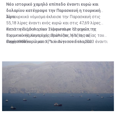
Νέο ιστορικό χαμηλό επίπεδο έναντι ευρώ και
δολαρίου κατέγραψε την Παρασκευή η τουρκική
λίρα.
Το τουρκικό νόμισμα έκλεισε την Παρασκευή στις
55,18 λίρες έναντι ενός ευρώ και στις 47,69 λίρες
έναντι ενός δολαρίου. Σύμφωνα με στοιχεία της
Κατά τη διάρκεια των τελευταίων 12 μηνών, το
Ευρωπαϊκής Κεντρικής Τράπεζας, η αξία του
τουρκικό νόμισμα έχει απωλέσει 16% της αξίας του
τουρκικού νομίσματος τον Αύγουστο του 2023 έναντι
έναντι του ευρώ και 17% έναντι του δολαρίου.
Πηγή: ΚΥΠΕ
του κοινού ευρωπαϊκού νομίσματος ήταν στις 28,53
λίρες έναντι του ευρώ.