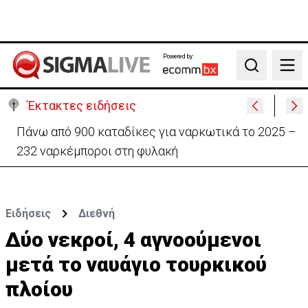
Powered by:
Search
Έκτακτες ειδήσεις
Θέλει να ξαναζωντανέψει την «Corner» o
Προύντζος - «Πληγώνει τις αναμνήσεις»
Ειδήσεις
Διεθνή
Δύο νεκροί, 4 αγνοούμενοι
μετά το ναυάγιο τουρκικού
πλοίου