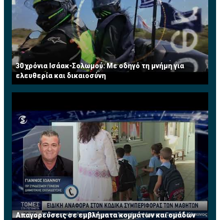
30 χρόνια Ισάακ-Σολωμού: Με οδηγό τη μνήμη για
ελευθερία και δικαιοσύνη
Απαγορεύσεις σε εμβλήματα κομμάτων και ομάδων