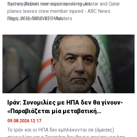
που επιβλέπει τον αεροπορικό τομέα.
Sydney Airport near-miss involving Jetstar and Qatar
planes leaves crew member injured - ABC News
https://t.co/3AaNV2DMuh
Πηγή: ΑΠΕ-ΜΠΕ-AFP-Reuters
— NinianReid (@NinianReid)
August 9, 2026
Ιράν: Συνομιλίες με ΗΠΑ δεν θα γίνουν-
«Παραβιάζεται μία μεταβατική
συμφωνία»
09.08.2026 12:17
Το Ιράν και οι ΗΠΑ δεν εμπλέκονται σε (άμεσες)