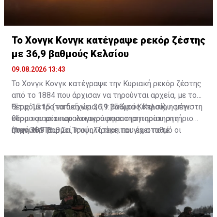
Το Χονγκ Κονγκ κατέγραψε ρεκόρ ζέστης
με 36,9 βαθμούς Κελσίου
09.08.2026 13:43
Το Χονγκ Κονγκ κατέγραψε την Κυριακή ρεκόρ ζέστης
από το 1884 που άρχισαν να τηρούνται αρχεία, με το
θερμόμετρο να δείχνει 36,9 βαθμούς Κελσίου στην
"Στις 15:15 (τοπική ώρα, 11:15 ώρα Κύπρου), η μέγιστη
έδρα του μετεωρολογικού παρατηρητηρίου στη
θερμοκρασία που καταγράφηκε στο παρατηρητήριο
συνοικία Τσιμ Σα Τσούι. Πρόκειται για σταθμό οι
ήταν 36,9 βαθμοί, η υψηλότερη που έχει ποτέ
Πηγή: ΚΥΠΕ
μετρήσεις του οποίου χρησιμοποιούνται ως σημείο
καταμετρηθεί από το 1884", ανακοίνωσε το
αναφοράς για όλη την πόλη.
Παρατηρητήριο του Χονγκ Κονγκ.