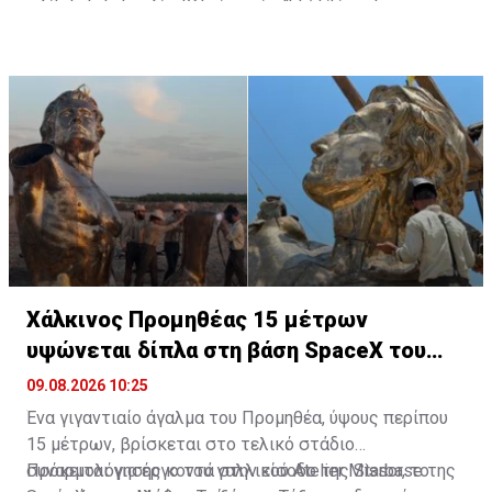
στο μέτωπο να αποτελούν καθοριστικούς
πόσο το σύνολο των οπλικών συστημάτων που
παράγοντες.
περιλαμβάνονται στις γνωστοποιήσεις θα καταλήξει
τελικά στην Ουκρανία.
Χάλκινος Προμηθέας 15 μέτρων
υψώνεται δίπλα στη βάση SpaceX του
Έλον Μασκ
09.08.2026 10:25
Ένα γιγαντιαίο άγαλμα του Προμηθέα, ύψους περίπου
15 μέτρων, βρίσκεται στο τελικό στάδιο
συναρμολόγησης κοντά στην είσοδο της Starbase της
Πρόκειται για έργο του γαλλικού Atelier Missor, το