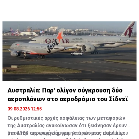
προοπτική μιας ειρηνευτικής συμφωνίας.
Αυστραλία: Παρ' ολίγον σύγκρουση δύο
αεροπλάνων στο αεροδρόμιο του Σίδνεϊ
09.08.2026 12:55
Οι ρυθμιστικές αρχές ασφάλειας των μεταφορών
της Αυστραλίας ανακοίνωσαν ότι ξεκίνησαν έρευνα
μετά την αποφυγή σήμερα το πρωί μιας παρά λίγο
Ένα A320 της εταιρείας χαμηλού κόστους Jetstar που