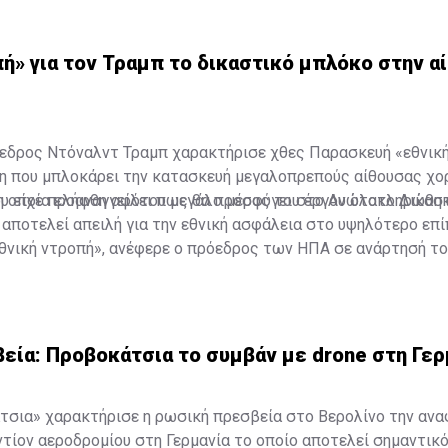
ών και καρτέλ ναρκωτικών στη χώρα όπου παράγεται η μεγα
ς παγκοσμίως. Έχει προαναγγείλει επίσης την ανέγερση τερ
 ακόμη και δεκάδες μέτρα κάτω από την επιφάνεια της γης, ό
ή» για τον Τραμπ το δικαστικό μπλόκο στην α
τίζονται «μόνο με ψωμί και νερό».
εδρος Ντόναλντ Τραμπ χαρακτήρισε χθες Παρασκευή «εθνική
η που μπλοκάρει την κατασκευή μεγαλοπρεπούς αίθουσας χο
ου είχε προαναγγείλει πως θα προσφύγει στο Ανώτατο Δικασ
η οποία ελήφθη αφότου μεγάλο μέρος του έργου ολοκληρώθηκ
αποτελεί απειλή για την εθνική ασφάλεια στο υψηλότερο επί
θνική ντροπή», ανέφερε ο πρόεδρος των ΗΠΑ σε ανάρτησή το
cial.
εία: Προβοκάτσια το συμβάν με drone στη Γερ
τσια» χαρακτήρισε η ρωσική πρεσβεία στο Βερολίνο την αν
ντίον αεροδρομίου στη Γερμανία το οποίο αποτελεί σημαντικό