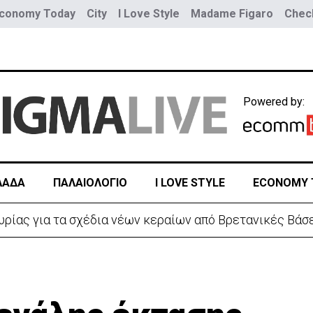
conomy Today
City
I Love Style
Madame Figaro
Check
Powered by:
ΛΑΔΑ
ΠΑΛΑΙΟΛΟΓΙΟ
I LOVE STYLE
ECONOMY 
υρίας για τα σχέδια νέων κεραίων από Βρετανικές Βάσ