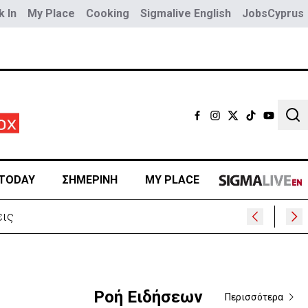
 In
My Place
Cooking
Sigmalive English
JobsCyprus
Sear
TODAY
ΣΗΜΕΡΙΝΗ
MY PLACE
εις
Ροή Ειδήσεων
Περισσότερα