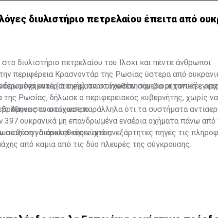
λόγες διυλιστήριο πετρελαίου έπειτα από ουκ
στο διυλιστήριο πετρελαίου του Ίλσκι και πέντε άνθρωποι
την περιφέρεια Κρασνοντάρ της Ρωσίας ύστερα από ουκρανικ
αέρια οχήματα (drones), ανακοίνωσαν σήμερα οι τοπικές αρχ
ανδρωμένα εναέρια οχήματα στοχοθέτησαν βιομηχανική εγκα
 της Ρωσίας, δήλωσε ο περιφερειακός κυβερνήτης, χωρίς να 
 βρέθηκε στο στόχαστρο.
είο Άμυνας ανακοίνωσε παράλληλα ότι τα συστήματα αντιαε
ν 397 ουκρανικά μη επανδρωμένα εναέρια οχήματα πάνω από
ωσίας στη διάρκεια της νύχτας.
αν σε θέση να επαληθεύσει από ανεξάρτητες πηγές τις πληρο
μάχης από καμία από τις δύο πλευρές της σύγκρουσης.