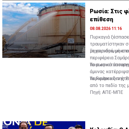
Ρωσία: Στις φ
επίθεση
08.08.2026 11:16
Πυρκαγιά ξέσπασε 
τραυματίστηκαν σ
μη επανδρωμένα εν
Ξεχωριστά, μη επ
περιφέρεια Σαμάρα
ποια εγκατάσταση
Το ρωσικό υπουργ
άμυνας κατέρριψα
περιφέρειες της Ρ
Το Reuters δεν ήτ
από το πεδίο της 
Πηγή: ΑΠΕ-ΜΠΕ