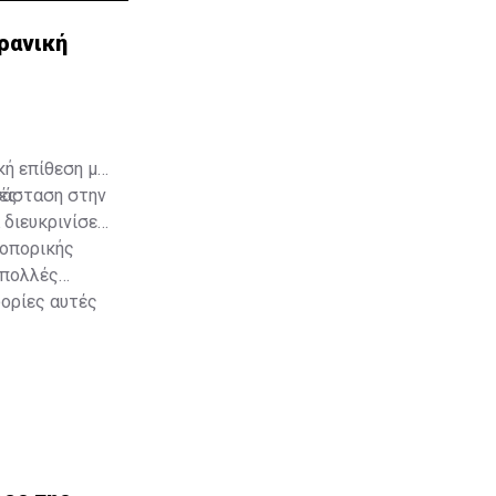
ρανική
ή επίθεση με
ές.
τάσταση στην
διευκρινίσει
ροπορικής
 πολλές
φορίες αυτές