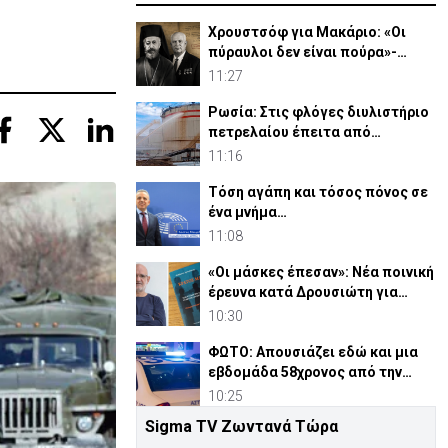
Χρουστσόφ για Μακάριο: «Οι
πύραυλοι δεν είναι πούρα»-
Αποκαλυπτικο έγγραφο 1964
11:27
Ρωσία: Στις φλόγες διυλιστήριο
πετρελαίου έπειτα από
ουκρανική επίθεση
11:16
Τόση αγάπη και τόσος πόνος σε
ένα μνήμα…
11:08
«Οι μάσκες έπεσαν»: Νέα ποινική
έρευνα κατά Δρουσιώτη για
«Κράτος Μαφία»
10:30
ΦΩΤΟ: Απουσιάζει εδώ και μια
εβδομάδα 58χρονος από την
οικία του στη Λευκωσία
10:25
Sigma TV Ζωντανά Τώρα
Απόπειρα φόνου σε μοναστήρι: