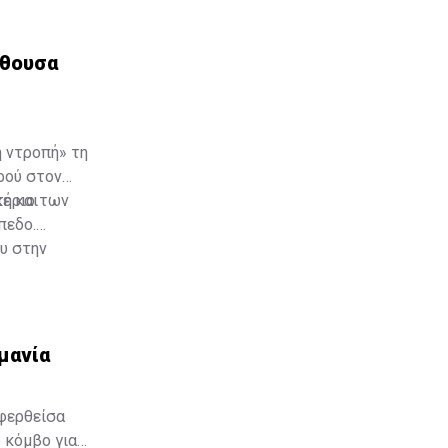
λύτερη
άστιων
που οι
ίθουσα
 ντροπή» τη
ρού στον
τήριο των
ε και
πεδο.
υ στην
μανία
αφερθείσα
 κόμβο για