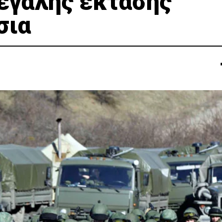
μεγάλης έκτασης
σια