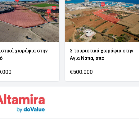
ιστικά χωράφια στην
3 τουριστικά χωράφια στην
νό
Αγία Νάπα, από
0.000
€500.000