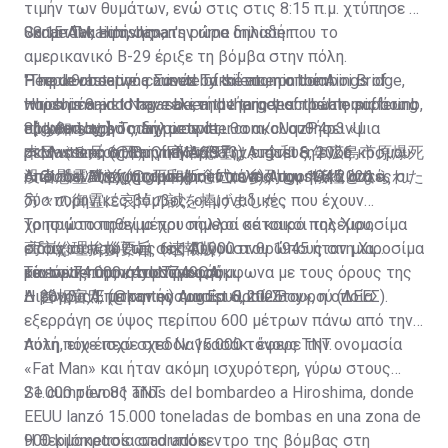
τιμήν των θυμάτων, ενώ στις στις 8:15 π.μ. χτύπησε η
Sanae Takaichi, Japan's prime minister:
«καμπάνα ειρήνης», την ώρα δηλαδή που το
08:15 AM, Hiroshima.
αμερικανικό B-29 έριξε τη βόμβα στην πόλη.
"The devastation caused by the atomic bombings of
People observe a minute of silence on the Aioi Bridge,
Η πρωθυπουργός Σανάε Τακαΐτσι, η οποία
Hiroshima and Nagasaki, and the indescribable suffering
which is said to have been the target of the atomic bomb,
παρευρέθηκε στην τελετή μνήμης για πρώτη φορά ως
endured by so many people,…
81 years ago Today.
πρωθυπουργός, δήλωσε ότι θα ακολουθήσει «μια
【お知らせ】
pic.twitter.com/cUqzP4p3vU
pic.twitter.com/BpCfhMA6Ba
— Massimo (@Rainmaker1973)
ρεαλιστική στατηγική» για την επίτευξη ενός κόσμου
本日（８月６日）、高市総理は、令和８年広島市原爆死
August 6, 2026
— Global Brief (@globalbrief_now)
όπου δεν θα χρησιμοποιούνται πια πυρηνικά όπλα.
没者慰霊式並びに平和祈念式に参列し、犠牲となられた
Από τον Αύγουστο μέχρι το τέλος του 1945, αυτές οι
August 6, 2026
方々の御霊に哀悼の誠を捧げました。
δύο πυρηνικές βόμβες, οι μοναδικές που έχουν
χρησιμοποιηθεί μέχρι σήμερα σε καιρό πολέμου,
Το πρώτο πράγμα που πολλοί κάτοικοι της Χιροσίμα
高市総理挨拶要旨（速報版）…
στοίχισαν τη ζωή σε 140.000 ανθρώπους στη Χιροσίμα
είδαν το πρωί της 6ης Αυγούστου 1945 ήταν μια
pic.twitter.com/4ylc7Z49QA
και σε 74.000 στο Ναγκασάκι.
«έντονη πύρινη σφαίρα», σύμφωνα με τους όρους της
Το εύρος της καταστροφής
— 首相官邸 (@kantei)
Διεθνούς Επιτροπής του Ερυθρού Σταυρού (ΔΕΕΣ).
Η βόμβα Α, με την ονομασία «Little Boy», η οποία
August 6, 2026
εξερράγη σε ύψος περίπου 600 μέτρων πάνω από την
πόλη, είχε ισχύ σχεδόν 15.000 τόνους TNT.
Αυτή που έπεσε στο Ναγκασάκι έφερε την ονομασία
«Fat Man» και ήταν ακόμη ισχυρότερη, γύρω στους
21.000 τόνους TNT.
Se cumplen 81 años del bombardeo a Hiroshima, donde
EEUU lanzó 15.000 toneladas de bombas en una zona de
900 kilómetros cuadrados.
Η θερμοκρασία στο υπόκεντρο της βόμβας στη