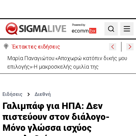
Powered by:
Search
Έκτακτες ειδήσεις
Στον Πάλμα το πόρισμα της ΕΦ για Καλό Χωριό: «Θα
αποδοθούν τυχόν ευθύνες»
Ειδήσεις
Διεθνή
Γαλιμπάφ για ΗΠΑ: Δεν
πιστεύουν στον διάλογο-
Μόνο γλώσσα ισχύος