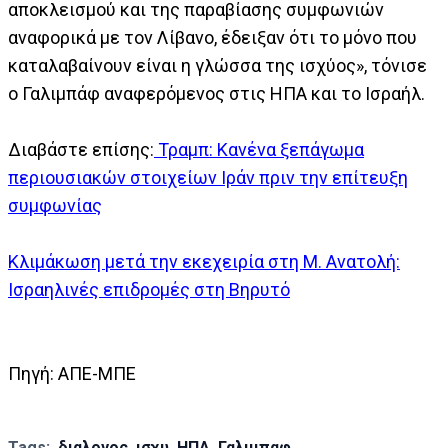
αποκλεισμού και της παραβίασης συμφωνιών
αναφορικά με τον Λίβανο, έδειξαν ότι το μόνο που
καταλαβαίνουν είναι η γλώσσα της ισχύος», τόνισε
ο Γαλιμπάφ αναφερόμενος στις ΗΠΑ και το Ισραήλ.
Διαβάστε επίσης:
Τραμπ: Κανένα ξεπάγωμα
περιουσιακών στοιχείων Ιράν πριν την επίτευξη
συμφωνίας
Κλιμάκωση μετά την εκεχειρία στη Μ. Ανατολή:
Ισραηλινές επιδρομές στη Βηρυτό
Πηγή: ΑΠΕ-ΜΠΕ
Tags:
διαλογος
ισχυ
ΗΠΑ
Γαλιμπαφ