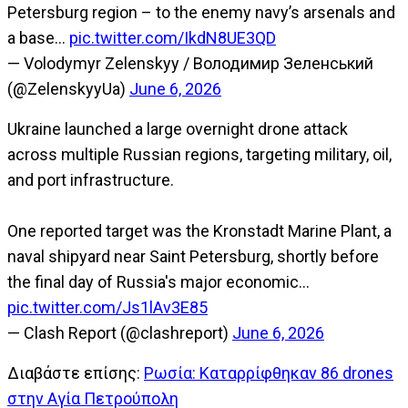
Petersburg region – to the enemy navy’s arsenals and
a base…
pic.twitter.com/IkdN8UE3QD
— Volodymyr Zelenskyy / Володимир Зеленський
(@ZelenskyyUa)
June 6, 2026
Ukraine launched a large overnight drone attack
across multiple Russian regions, targeting military, oil,
and port infrastructure.
One reported target was the Kronstadt Marine Plant, a
naval shipyard near Saint Petersburg, shortly before
the final day of Russia's major economic…
pic.twitter.com/Js1lAv3E85
— Clash Report (@clashreport)
June 6, 2026
Διαβάστε επίσης:
Ρωσία: Καταρρίφθηκαν 86 drones
στην Αγία Πετρούπολη