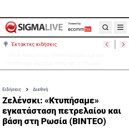
Powered by:
Search
Έκτακτες ειδήσεις
Σήμερα στο Ζακάκι το τελευταίο αντίο στον
17χρονο Μάριο-Γαβριήλ
Ειδήσεις
Διεθνή
Ζελένσκι: «Κτυπήσαμε»
εγκατάσταση πετρελαίου και
βάση στη Ρωσία (ΒΙΝΤΕΟ)