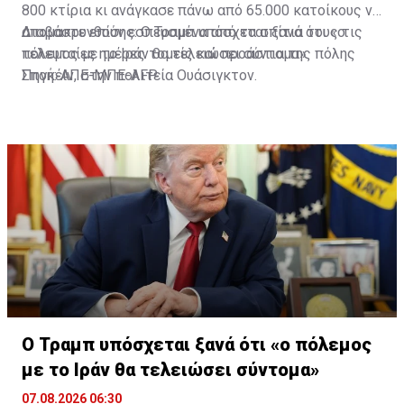
800 κτίρια κι ανάγκασε πάνω από 65.000 κατοίκους να
απομακρυνθούν εσπευσμένα από τα σπίτια τους τις
Διαβάστε επίσης:
Ο Τραμπ υπόσχεται ξανά ότι «ο
τελευταίες ημέρες τομείς και προάστια της πόλης
πόλεμος με το Ιράν θα τελειώσει σύντομα»
Σποκέιν, στην πολιτεία Ουάσιγκτον.
Πηγή: ΑΠΕ-ΜΠΕ-AFP
Ο Τραμπ υπόσχεται ξανά ότι «ο πόλεμος
με το Ιράν θα τελειώσει σύντομα»
07.08.2026 06:30