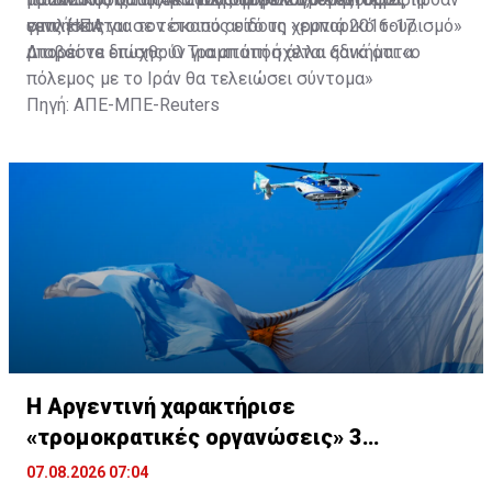
εμπλέκονται σε τέτοιους είδους «εμπορικό τουρισμό»
στις ΗΠΑ για τον σκοπό αυτό τη χρονιά 2016-17.
γεννήσεις.
μπορεί να διωχθούν για απάτη ή άλλα αδικήματα.
Διαβάστε επίσης:
Ο Τραμπ υπόσχεται ξανά ότι «ο
πόλεμος με το Ιράν θα τελειώσει σύντομα»
Πηγή: ΑΠΕ-ΜΠΕ-Reuters
Η Αργεντινή χαρακτήρισε
«τρομοκρατικές οργανώσεις» 3
συμμορίες στον Ισημερινό
07.08.2026 07:04