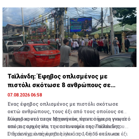
όλη τη Λατινική Αμερική. Αυξήθηκε 550% μέσα σε
λιγότερα από πέντε χρόνια.
Ταϊλάνδη: Έφηβος οπλισμένος με
πιστόλι σκότωσε 8 ανθρώπους σε
σχολείο (pics)
07.08.2026 06:58
Ένας έφηβος οπλισμένος με πιστόλι σκότωσε
οκτώ ανθρώπους, τους έξι από τους οποίους σε
λύκειο κοντά στην Μπανγκόκ, έγινε σήμερα γνωστό
Ο έφηβος σκότωσε αρχικά τον παππού και τη γιαγιά
από τις αρχές και την αστυνομία της Ταϊλάνδης.
του με το πιστόλι, το οποίο ανήκε στον παππού του.
Στη συνέχεια πήγε στο λύκειό του, όπου σκότωσε έξι
Ο δράστης, ένας έφηβος ηλικίας 14 ή 15 ετών και