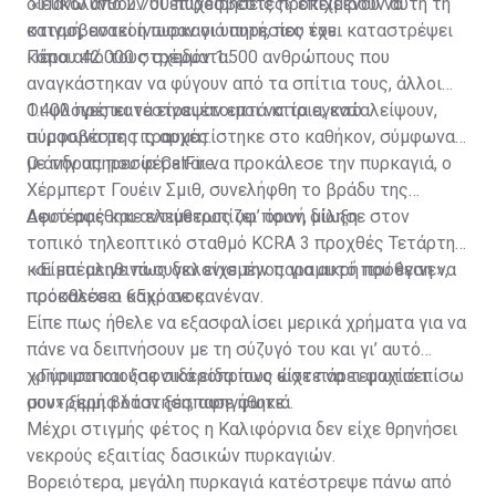
διευκολυνθούν οι επιχειρήσεις προκειμένου να
«Πάνω από 2.700 πυροσβέστες» επιχειρούν αυτή τη
κατασβεστεί η πυρκαγιά αυτή, που έχει καταστρέψει
στιγμή, ανακοίνωσαν οι υπηρεσίες του.
κάπου 42.000 στρέμματα.
Πέρα από τους σχεδόν 1.500 ανθρώπους που
αναγκάστηκαν να φύγουν από τα σπίτια τους, άλλοι
1.400 πρέπει να είναι έτοιμοι να τα εγκαταλείψουν,
Οι φλόγες κατέστρεψαν επτά κτίρια, ενώ
σύμφωνα με τις αρχές.
πυροσβέστης τραυματίστηκε στο καθήκον, σύμφωνα
με την υπηρεσία CalFire.
Ο άνδρας που φέρεται να προκάλεσε την πυρκαγιά, ο
Χέρμπερτ Γουέιν Σμιθ, συνελήφθη το βράδυ της
Δευτέρας και αντιμετωπίζει ποινή δίωξη.
Αφού αφέθηκε ελεύθερος υφ’ όρον, μίλησε στον
τοπικό τηλεοπτικό σταθμό KCRA 3 προχθές Τετάρτη
και επέμεινε πως δεν είχε την παραμικρή πρόθεση να
«Είμαι αληθινά συγκλονισμένος για αυτό που έγινε»,
προκαλέσει κακό σε κανέναν.
πρόσθεσε ο 65χρονος.
Είπε πως ήθελε να εξασφαλίσει μερικά χρήματα για να
πάνε να δειπνήσουν με τη σύζυγό του και γι’ αυτό
χρησιμοποιούσε σιδεροπρίονο ώστε να τεμαχίσει
«Γύρισα και ξαφνικά είδα πως είχε πάρει φωτιά πίσω
συντρίμμια όταν ξέσπασε φωτιά.
μου» ξερή βλάστηση, αφηγήθηκε.
Μέχρι στιγμής φέτος η Καλιφόρνια δεν είχε θρηνήσει
νεκρούς εξαιτίας δασικών πυρκαγιών.
Βορειότερα, μεγάλη πυρκαγιά κατέστρεψε πάνω από