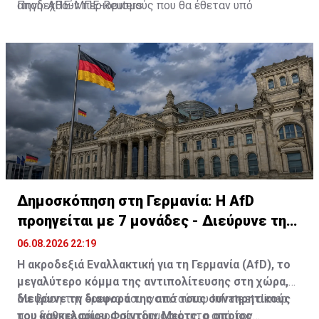
αποδεχθούν περιορισμούς που θα έθεταν υπό
Πηγή: ΑΠΕ-ΜΠΕ-Reuters
αμφισβήτηση την ελεύθερη ναυσιπλοΐα σε μία από τις
σημαντικότερες θαλάσσιες ενεργειακές αρτηρίες
παγκοσμίως.
Δημοσκόπηση στη Γερμανία: Η AfD
προηγείται με 7 μονάδες - Διεύρυνε τη
διαφορά
06.08.2026 22:19
Η ακροδεξιά Εναλλακτική για τη Γερμανία (AfD), το
μεγαλύτερο κόμμα της αντιπολίτευσης στη χώρα,
διεύρυνε τη διαφορά της από τους συντηρητικούς
Με βάση την έρευνα του ινστιτούτου Infratest dimap
του καγκελαρίου Φρίντριχ Μερτς, ο οποίος
που δόθηκε σήμερα στη δημοσιότητα από τον