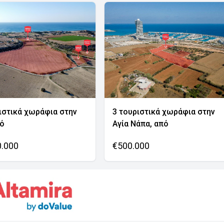
ιστικά χωράφια στην
3 τουριστικά χωράφια στην
νό
Αγία Νάπα, από
0.000
€500.000