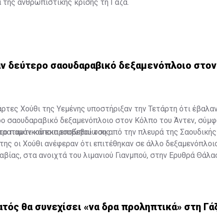
 της ανθρωπιστικής κρίσης τη Γάζα.
αν δεύτερο σαουδαραβικό δεξαμενόπλοιο στο
άρτες Χούθι της Υεμένης υποστήριξαν την Τετάρτη ότι έβαλα
ο σαουδαραβικό δεξαμενόπλοιο στον Κόλπο του Άντεν, σύμ
τρατιωτικού εκπροσώπου τους.
το παρόν κάποια επιβεβαίωση από την πλευρά της Σαουδικής
της οι Χούθι ανέφεραν ότι επιτέθηκαν σε άλλο δεξαμενόπλοι
βίας, στα ανοιχτά του λιμανιού Γιανμπού, στην Ερυθρά Θάλα
ατός θα συνεχίσει «να δρα προληπτικά» στη Γά