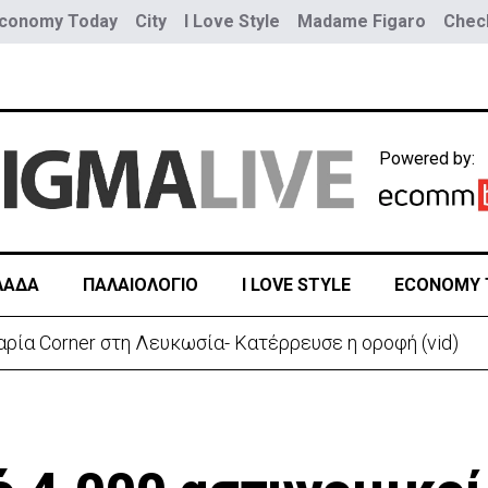
conomy Today
City
I Love Style
Madame Figaro
Check
Powered by:
ΛΑΔΑ
ΠΑΛΑΙΟΛΟΓΙΟ
I LOVE STYLE
ECONOMY 
ρεια Καρολίνα – Νεκροί και τραυματίες