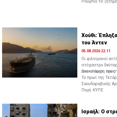
Ρούμπιο το ζήτημα
Χούθι: Έπληξ
του Άντεν
05.08.2026 22:11
Οι φιλοϊρανοί αντ
στόχαστρο δεύτερ
ανακοίνωση του σ
Δεν υπάρχει προς 
Το πρωί της Τετάρ
Σαουδαραβικής Αρα
Πηγή: ΚΥΠΕ
Ισραήλ: Ο στρ