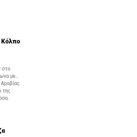
ν Κόλπο
ν στο
φωνα με
 Αραβίας.
ο της
σσα.
ζα