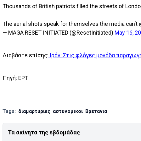
Thousands of British patriots filled the streets of Lon
The aerial shots speak for themselves the media can’t 
— MAGA RESET INITIATED (@ResetInitiated)
May 16, 2
Διαβάστε επίσης:
Ιράν: Στις φλόγες μονάδα παραγωγ
Πηγή: ΕΡΤ
Tags:
διαμαρτυριες
αστυνομικοι
Βρετανια
Τα ακίνητα της εβδομάδας