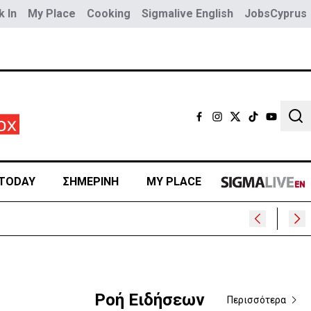
 In
My Place
Cooking
Sigmalive English
JobsCyprus
Sear
TODAY
ΣΗΜΕΡΙΝΗ
MY PLACE
Ροή Ειδήσεων
Περισσότερα