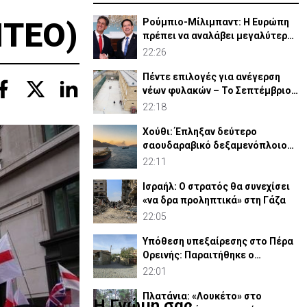
ΝΤΕΟ)
Ρούμπιο-Μίλιμπαντ: Η Ευρώπη
πρέπει να αναλάβει μεγαλύτερο
ρόλο στην άμυνά της
22:26
Πέντε επιλογές για ανέγερση
νέων φυλακών – Το Σεπτέμβριο
το «Master Plan»
22:18
Χούθι: Έπληξαν δεύτερο
σαουδαραβικό δεξαμενόπλοιο
στον Κόλπο του Άντεν
22:11
Ισραήλ: Ο στρατός θα συνεχίσει
«να δρα προληπτικά» στη Γάζα
22:05
Υπόθεση υπεξαίρεσης στο Πέρα
Ορεινής: Παραιτήθηκε ο
κοινοτάρχης (ΒΙΝΤΕΟ)
22:01
Πλατάνια: «Λουκέτο» στο
Η Γνώμη σας