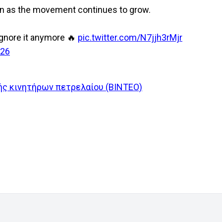
don as the movement continues to grow.
ignore it anymore 🔥
pic.twitter.com/N7jjh3rMjr
026
ής κινητήρων πετρελαίου (ΒΙΝΤΕΟ)