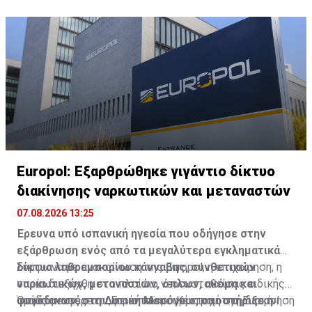
από φωτιές που άναψαν οι διαδηλωτές.
Europol: Εξαρθρώθηκε γιγάντιο δίκτυο
διακίνησης ναρκωτικών και μεταναστών
07.08.2026 13:25
Έρευνα υπό ισπανική ηγεσία που οδήγησε στην
εξάρθρωση ενός από τα μεγαλύτερα εγκληματικά
δίκτυα λαθρεμπορίου κάνναβης, συνθετικών
Σύμφωνα με ανακοίνωση της Europol, η επιχείρηση, η
ναρκωτικών, μεταναστών, όπλων, ακόμη και
οποία διεξήχθη στο πλαίσιο νεοσυσταθείσας ειδικής
φυγόδικων, στη Δυτική Μεσόγειο, υποστήριξε η
ομάδας εντός του Ευρωπαϊκού Κέντρου της Europol
Όπως αναφέρεται, με έντονη συμμετοχή στη διακίνηση