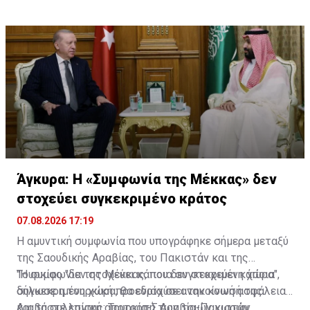
πυρηνικών δυνατοτήτων του Πακιστάν.
Άγκυρα: Η «Συμφωνία της Μέκκας» δεν
στοχεύει συγκεκριμένο κράτος
07.08.2026 17:19
Η αμυντική συμφωνία που υπογράφηκε σήμερα μεταξύ
της Σαουδικής Αραβίας, του Πακιστάν και της
Τουρκίας "δεν στοχεύει κάποια συγκεκριμένη χώρα",
"Η συμφωνία της Μέκκας, που δεν στοχεύει κάποια
δήλωσε η τουρκική προεδρία σε ανακοίνωσή της.
συγκεκριμένη χώρα, θα ενισχύσει την κοινή ασφάλεια
και τη συλλογική αποτροπή των τριών χωρών,
Διαβάστε επίσης:
Τουρκία-Σ.Αραβία-Πακιστάν