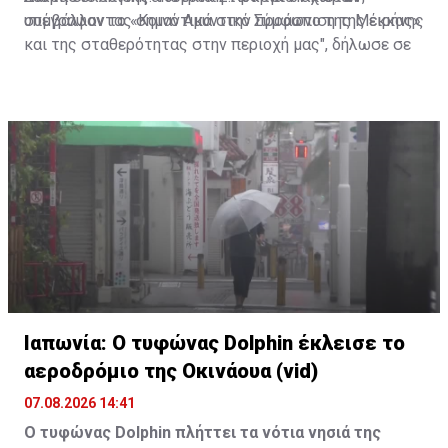
συμβάλλοντας σημαντικά στην προάσπιση της ειρήνης
υπέγραψαν το «Κοινό Αμυντικό Σύμφωνο της Μέκκας»
και της σταθερότητας στην περιοχή μας", δήλωσε σε
ανακοίνωση που δημοσιεύτηκε στην πλατφόρμα Χ ο
διευθυντής επικοινωνίας της τουρκικής προεδρίας
Μπουρχανετίν Ντουράν.
Ιαπωνία: Ο τυφώνας Dolphin έκλεισε το
αεροδρόμιο της Οκινάουα (vid)
07.08.2026 14:41
Ο τυφώνας Dolphin πλήττει τα νότια νησιά της