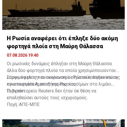
Η Ρωσία αναφέρει ότι έπληξε δύο ακόμη
φορτηγά πλοία στη Μαύρη Θάλασσα
07.08.2026 19:40
Οι ρωσικές δυνάμεις έπληξαν στη Μαύρη Θάλασσα
άλλα δύο φορτηγά πλοία τα οποία χρησιμοποιούνταν
«προς όφελος του ουκρανικού στρατού», ανακοίνωσε
Σύμφωνα με την ανακοίνωση, οι Ρώσοι έπληξαν επίσης
το υπουργείο Άμυνας της Ρωσίας.
εγκαταστάσεις αποθήκευσης καυσίμων στο λιμάνι
Πιβντένι.
Το πρακτορείο Reuters δεν ήταν σε θέση να
επαληθεύσει αυτούς τους ισχυρισμούς.
Πηγή: ΑΠΕ-ΜΠΕ