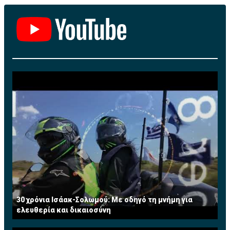
αστυνομικών αρχών.
30 χρόνια Ισάακ-Σολωμού: Με οδηγό τη μνήμη για
ελευθερία και δικαιοσύνη