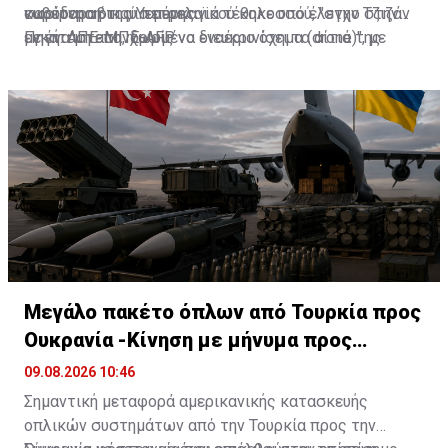
κυβέρνηση της Υεμένης.
σαουδαραβικού πετρελαϊκού κολοσσού, "στην Τζιζάν
νωρίτερα ότι μια πυρκαγιά τέθηκε υπό έλεγχο στην
με ένα μη επανδρωμένο εναέριο όχημα (drone)", με
εγκατάσταση, χωρίς να διευκρινίσει τα αίτιά της.
Πηγή: ΑΠΕ-ΜΠΕ-AFP
πλήγμα "ακριβείας".
Μεγάλο πακέτο όπλων από Τουρκία προς
Ουκρανία -Κίνηση με μήνυμα προς
Μόσχα;
09.08.2026 10:46
Σημαντική μεταφορά αμερικανικής κατασκευής
οπλικών συστημάτων από την Τουρκία προς την