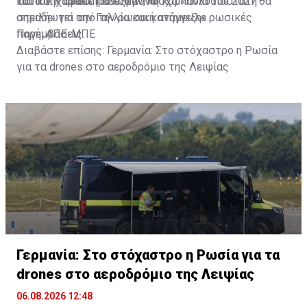
κατά την δεκαετία του 2010.
του και χαρακτήρισε την Μόσχα «πολυδιάστατη
Για τον Ραφαέλ Γκλυξμάν, «η καμπάνια του 2027 θα
απειλή» για την Γαλλία και κατήγγειλε ρωσικές
σημαδευτεί από την ρωσική ανάμειξη».
παρεμβάσεις.
Πηγή: ΑΠΕ-ΜΠΕ
Διαβάστε επίσης:
Γερμανία: Στο στόχαστρο η Ρωσία
για τα drones στο αεροδρόμιο της Λειψίας
Γερμανία: Στο στόχαστρο η Ρωσία για τα
drones στο αεροδρόμιο της Λειψίας
06.08.2026 12:48