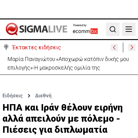
Powered by:
Search
Έκτακτες ειδήσεις
Στον Πάλμα το πόρισμα της ΕΦ για Καλό Χωριό: «Θα
αποδοθούν τυχόν ευθύνες»
Ειδήσεις
Διεθνή
ΗΠΑ και Ιράν θέλουν ειρήνη
αλλά απειλούν με πόλεμο -
Πιέσεις για διπλωματία