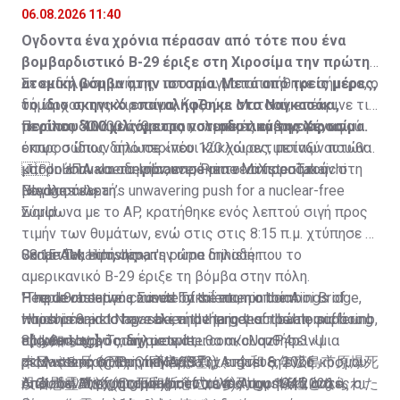
θυμάτων
06.08.2026 11:40
Ογδοντα ένα
χρόνια πέρασαν από τότε που ένα
βομβαρδιστικό B-29 έριξε στη Χιροσίμα την πρώτη
ατομική βόμβα στην ιστορία. Μετά από τρείς μέρες,
Σε εκδήλωση μνήμης που πραγματοποιήθηκε σήμερα, o
το ίδιο σκηνικό επαναλήφθηκε στο Ναγκασάκι,
δήμαρχος της Χιροσίμα, Καζούμι Ματσού, επέκρινε τις
περίπου 400 χιλιόμετρα νοτιοδυτικά της Χιροσίμα.
μεγάλες δυνάμεις για τις πολεμικές ενέργειες, αφού
Περίπου 50.000 άνθρωποι, συμπεριλαμβανομένων
όπως ο ίδιος δήλωσε «νέοι κύκλοι αντιποίνων που θα
εκπροσώπων από περίπου 120 χώρες, μεταξύ αυτών
μπορούσαν να οδηγήσουν σε μια νέα Χιροσίμα ή
και οι ΗΠΑ και το Ιράν, επρόκειτο να παραστούν στη
🇯🇵In annual remembrance, Prime Minister Takaichi
Ναγκασάκι».
μεγάλη τελετή.
Pledges Japan’s unwavering push for a nuclear-free
world
Σύμφωνα με το AP, κρατήθηκε ενός λεπτού σιγή προς
τιμήν των θυμάτων, ενώ στις στις 8:15 π.μ. χτύπησε η
Sanae Takaichi, Japan's prime minister:
«καμπάνα ειρήνης», την ώρα δηλαδή που το
08:15 AM, Hiroshima.
αμερικανικό B-29 έριξε τη βόμβα στην πόλη.
"The devastation caused by the atomic bombings of
People observe a minute of silence on the Aioi Bridge,
Η πρωθυπουργός Σανάε Τακαΐτσι, η οποία
Hiroshima and Nagasaki, and the indescribable suffering
which is said to have been the target of the atomic bomb,
παρευρέθηκε στην τελετή μνήμης για πρώτη φορά ως
endured by so many people,…
81 years ago Today.
πρωθυπουργός, δήλωσε ότι θα ακολουθήσει «μια
【お知らせ】
pic.twitter.com/cUqzP4p3vU
pic.twitter.com/BpCfhMA6Ba
— Massimo (@Rainmaker1973)
ρεαλιστική στατηγική» για την επίτευξη ενός κόσμου
本日（８月６日）、高市総理は、令和８年広島市原爆死
August 6, 2026
— Global Brief (@globalbrief_now)
όπου δεν θα χρησιμοποιούνται πια πυρηνικά όπλα.
没者慰霊式並びに平和祈念式に参列し、犠牲となられた
Από τον Αύγουστο μέχρι το τέλος του 1945, αυτές οι
August 6, 2026