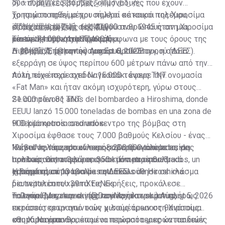
方々の御霊に哀悼の誠を捧げました。
δύο πυρηνικές βόμβες, οι μοναδικές που έχουν
χρησιμοποιηθεί μέχρι σήμερα σε καιρό πολέμου,
Το πρώτο πράγμα που πολλοί κάτοικοι της Χιροσίμα
高市総理挨拶要旨（速報版）…
στοίχισαν τη ζωή σε 140.000 ανθρώπους στη Χιροσίμα
είδαν το πρωί της 6ης Αυγούστου 1945 ήταν μια
pic.twitter.com/4ylc7Z49QA
και σε 74.000 στο Ναγκασάκι.
«έντονη πύρινη σφαίρα», σύμφωνα με τους όρους της
Το εύρος της καταστροφής
— 首相官邸 (@kantei)
Διεθνούς Επιτροπής του Ερυθρού Σταυρού (ΔΕΕΣ).
Η βόμβα Α, με την ονομασία «Little Boy», η οποία
August 6, 2026
εξερράγη σε ύψος περίπου 600 μέτρων πάνω από την
πόλη, είχε ισχύ σχεδόν 15.000 τόνους TNT.
Αυτή που έπεσε στο Ναγκασάκι έφερε την ονομασία
«Fat Man» και ήταν ακόμη ισχυρότερη, γύρω στους
21.000 τόνους TNT.
Se cumplen 81 años del bombardeo a Hiroshima, donde
EEUU lanzó 15.000 toneladas de bombas en una zona de
900 kilómetros cuadrados.
Η θερμοκρασία στο υπόκεντρο της βόμβας στη
Χιροσίμα έφθασε τους 7.000 βαθμούς Κελσίου - ένας
"Israel" ha lanzado al menos 200.000 toneladas de
κλίβανος που προκάλεσε σοβαρά εγκαύματα, για
Η έντονη λάμψη των εκρήξεων προκάλεσε επίσης
bombas contra Gaza en 350 kilómetros cuadrados, un
πολλούς θανατηφόρα, σε ακτίνα περίπου 3
προσωρινές τυφλώσεις και μόνιμα οφθαλμικά
equivalente a 13 bombas atómicas de Hiroshima.
χιλιομέτρων.
τραύματα, σύμφωνα με τη ΔΕΕΣ.
Η θερμική ακτινοβολία που ακολούθησε σε κλάσμα
pic.twitter.com/x39mXEeNEs
δευτερολέπτου μετά τις εκρήξεις, προκάλεσε
— Daniel Mayakovski (@DaniMayakovski)
πολυάριθμες πυρκαγιές που κατέστρεψαν πλήρως
Τα εγκαύματα και οι πυρκαγιές ήταν οι αιτίες
August 5, 2026
εκτάσεις τετραγωνικών χιλιομέτρων στη Χιροσίμα
περισσότερων από τους μισούς άμεσους θανάτους
και το Ναγκασάκι, όπου οι περισσότερες κατασκευές
στη Χιροσίμα.
«Θυμάμαι απανθρακωμένα πτώματα μικρών παιδιών