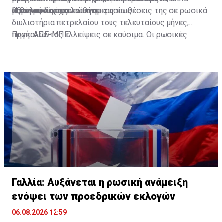
κανένας δεν σκοτώθηκε.
βαρελιών πετρελαίου ημερησίως.
αξιωματούχους.
Η Ουκρανία έχει εντείνει τις επιθέσεις της σε ρωσικά
διυλιστήρια πετρελαίου τους τελευταίους μήνες,
προκαλώντας ελλείψεις σε καύσιμα. Οι ρωσικές
Πηγή: ΑΠΕ-ΜΠΕ
αρχές σταθεροποίησαν την κατάσταση σε πολλά
τμήματα της Ρωσίας, αν και κυβερνητικοί
αξιωματούχοι δηλώνουν ότι εξακολουθούν να
υπάρχουν προβλήματα σε ορισμένες περιοχές.
Γαλλία: Αυξάνεται η ρωσική ανάμειξη
ενόψει των προεδρικών εκλογών
06.08.2026 12:59