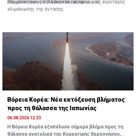
περισσότερες ανάλογες ενέργειες.
αποφασιστικότητα και στην αποφυγή μιας ευρύτερης
βλήματος προς τη θάλασσα της Ιαπωνίας
κλιμάκωσης της έντασης.
Βόρεια Κορέα: Νέα εκτόξευση βλήματος
προς τη θάλασσα της Ιαπωνίας
06.08.2026 12:33
Η Βόρεια Κορέα εξαπέλυσε σήμερα βλήμα προς τη
θάλασσα ανατολικά της Κορεατικής Χερσονήσου,