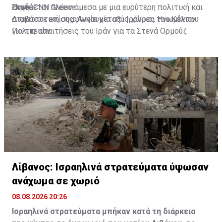
Στενά.
συνδέεται πλέον άμεσα με μια ευρύτερη πολιτική και
Πηγή: CNN Greece
στρατιωτική συμφωνία μεταξύ Ιράν και Ηνωμένων
Διαβάστε επίσης:
Ανησυχία στις χώρες του Κόλπου
Πολιτειών.
για τις απαιτήσεις του Ιράν για τα Στενά Ορμούζ
Λίβανος: Ισραηλινά στρατεύματα ύψωσαν
ανάχωμα σε χωριό
08.08.2026 20:26
Ισραηλινά στρατεύματα μπήκαν κατά τη διάρκεια