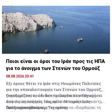
Ποιοι είναι οι όροι του Ιράν προς τις ΗΠΑ
για το άνοιγμα των Στενών του Ορμούζ
08.08.2026 20:41
Έξι όρους θέτει το Ιράν στις Ηνωμένες Πολιτείες
για την επαναλειτουργία των Στενών του Ορμούζ,
ξεκαθαρίζοντας ότι δεν πρόκειται να υποχωρήσει
Ο γραμματέας του Ανώτατου Συμβουλίου Εθνικής
από τις απαιτήσεις του, ούτε σε περίπτωση
Ασφαλείας του Ιράν, Μοχαμάντ Μπαγκέρ Ζολγκάντρ,
διαπραγματεύσεων.
δήλωσε ότι η Ουάσινγκτον πρέπει να «διορθώσει τη
Οι έξι απαιτήσεις της Τεχεράνης