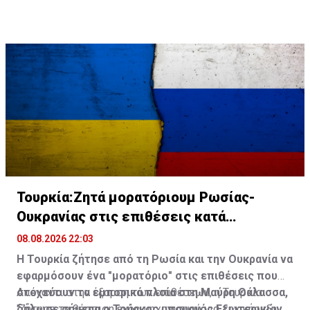
γεωτρήσεις.
Τουρκία:Ζητά μορατόριουμ Ρωσίας-
Ουκρανίας στις επιθέσεις κατά
εμπορικών πλοίων
08.08.2026 22:03
Η Τουρκία ζήτησε από τη Ρωσία και την Ουκρανία να
εφαρμόσουν ένα "μορατόριο" στις επιθέσεις που
στοχεύουν τα εμπορικά πλοία στη Μαύρη Θάλασσα,
Απέναντι στην έξαρση των επιθέσεων, η Τουρκία
δήλωσε σήμερα ο Τούρκος υπουργός Εξωτερικών.
"ζήτησε τη θέσπιση ενός μηχανισμού για την κήρυξη