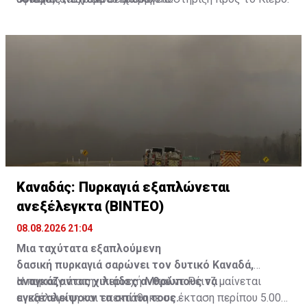
Καναδάς: Πυρκαγιά εξαπλώνεται
ανεξέλεγκτα (ΒΙΝΤΕΟ)
08.08.2026 21:04
Μια ταχύτατα εξαπλούμενη
δασική πυρκαγιά σαρώνει τον δυτικό Καναδά,
αναγκάζοντας χιλιάδες ανθρώπους να
Η πυρκαγιά στην περιοχή Μπαλντ Ρέιτζ μαίνεται
εγκαταλείψουν τα σπίτια τους.
ανεξέλεγκτη και επεκτάθηκε σε έκταση περίπου 5.000