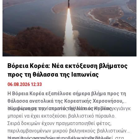
Βόρεια Κορέα: Νέα εκτόξευση βλήματος
προς τη θάλασσα της Ιαπωνίας
06.08.2026 12:33
Η Βόρεια Κορέα εξαπέλυσε σήμερα βλήμα προς τη
θάλασσα ανατολικά της Κορεατικής Χερσονήσου,
σύμφωνα με τον στρατό της Νότιας Κορέας.
Η κυβέρνηση της Ιαπωνίας δήλωσε ότι η Πιονγκγιάνγκ
μπορεί να έχει εκτοξεύσει βαλλιστικό πύραυλο.
Σειρά δοκιμών έχουν πραγματοποιηθεί φέτος,
περιλαμβανομένων μικρού βεληνεκούς βαλλιστικών
πυραύλων, ρουκετών πυροβολικού και άλλων
Η πιο πρόσφατη δοκιμή που έχει επιβεβαιωθεί, στα