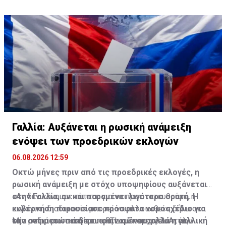
τμήματα της Ρωσίας, αν και κυβερνητικοί
αξιωματούχοι δηλώνουν ότι εξακολουθούν να
υπάρχουν προβλήματα σε ορισμένες περιοχές.
Γαλλία: Αυξάνεται η ρωσική ανάμειξη
ενόψει των προεδρικών εκλογών
06.08.2026 12:59
Οκτώ μήνες πριν από τις προεδρικές εκλογές, η
ρωσική ανάμειξη με στόχο υποψηφίους αυξάνεται
στην Γαλλία, αν και παραμένει λιγότερο ορατή. Η
«Αν δεν κάνουμε τίποτε για να προστατευθούμε, η
κυβέρνηση παρουσίασε πρόσφατα νομοσχέδιο για
εκλογική διαδικασία μπορεί να αλλοιωθεί», δήλωσε
την αντιμετώπιση του φαινομένου, αλλά η γαλλική
στο ραδιοφωνικό δίκτυο RTL ο Γκαμπριέλ Ατάλ,
Μία σειρά αποσταθεροποιητικών ενεργειών, που