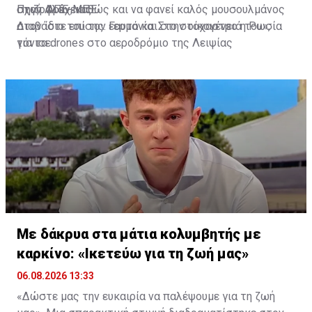
σχιζοφρένειας.
στον Αλάχ, καθώς και να φανεί καλός μουσουλμάνος
Πηγή: ΑΠΕ-ΜΠΕ
στον ίδιο του τον εαυτό και στην οικογένειά του»,
Διαβάστε επίσης:
Γερμανία: Στο στόχαστρο η Ρωσία
τόνισε.
για τα drones στο αεροδρόμιο της Λειψίας
Με δάκρυα στα μάτια κολυμβητής με
καρκίνο: «Ικετεύω για τη ζωή μας»
06.08.2026 13:33
«Δώστε μας την ευκαιρία να παλέψουμε για τη ζωή