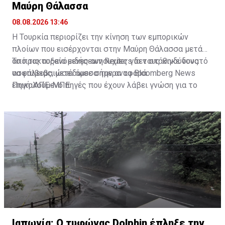
Μαύρη Θάλασσα
08.08.2026 13:46
Η Τουρκία περιορίζει την κίνηση των εμπορικών
πλοίων που εισέρχονται στην Μαύρη Θάλασσα μετά
από τις αυξανόμενες ανησυχίες για τους κινδύνους
Το πρακτορείο ειδήσεων Reuters δεν στάθηκε δυνατό
ασφάλειας, μετέδωσε σήμερα το Bloomberg News
να επιβεβαιώσει άμεσα την αναφορά.
επικαλούμενο πηγές που έχουν λάβει γνώση για το
Πηγή: ΑΠΕ-ΜΠΕ
ζήτημα αυτό.
Ιαπωνία: Ο τυφώνας Dolphin έπληξε την