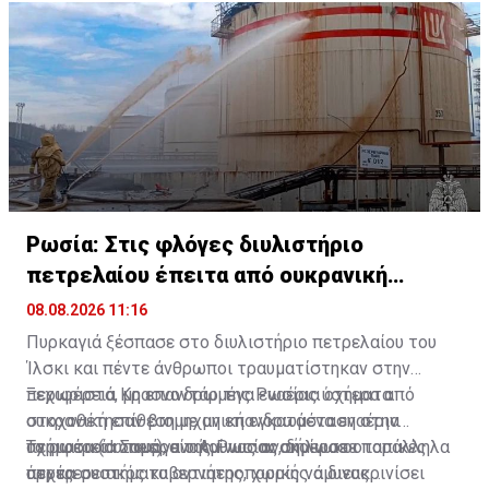
Ρωσία: Στις φλόγες διυλιστήριο
πετρελαίου έπειτα από ουκρανική
επίθεση
08.08.2026 11:16
Πυρκαγιά ξέσπασε στο διυλιστήριο πετρελαίου του
Ίλσκι και πέντε άνθρωποι τραυματίστηκαν στην
περιφέρεια Κρασνοντάρ της Ρωσίας ύστερα από
Ξεχωριστά, μη επανδρωμένα εναέρια οχήματα
ουκρανική επίθεση με μη επανδρωμένα εναέρια
στοχοθέτησαν βιομηχανική εγκατάσταση στην
οχήματα (drones), ανακοίνωσαν σήμερα οι τοπικές
περιφέρεια Σαμάρα της Ρωσίας, δήλωσε ο
Το ρωσικό υπουργείο Άμυνας ανακοίνωσε παράλληλα
αρχές.
περιφερειακός κυβερνήτης, χωρίς να διευκρινίσει
ότι τα συστήματα αντιαεροπορικής άμυνας