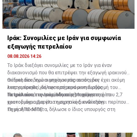
Ιράκ: Συνομιλίες με Ιράν για συμφωνία
εξαγωγής πετρελαίου
08.08.2026 14:26
Το Ιράκ διεξάγει συνομιλίες με το Ιράν για έναν
διακανονισμό που θα επιτρέψει την εξαγωγή ιρακινού
πετρελαίου, ενώ ο μηχανισμός αυτός, δεν έχει ακόμη
Ο ίδιος δεν δημοσιοποίησε περισσότερες
ενεργοποιηθεί, δήλωσε σήμερα ο υπουργός
λεπτομέρειες για την προτεινόμενη διαδρομή του
Πετρελαίου του Ιράκ, Μπασίμ Μοχάμεντ.
πετρελαίου, τις αναμενόμενες ποσότητες ή το
Το Ιράκ κατά την περίοδο αυτή, παράγει περίπου 2,7
χρονοδιάγραμμα για τη σχετική διευθέτηση.
εκατομμύρια βαρέλια ημερησίως, ενώ εξάγει περίπου
τη μισή ποσότητα, δήλωσε ο ίδιος υπουργός στη
Πηγή: ΑΠΕ-ΜΠΕ
διάρκεια μιας συνέντευξης Τύπου, προσθέτοντας ότι η
εξαγωγική ικανότητα για τον Αύγουστο περιορίστηκε
στα 1,5 -1,75 εκατομμύρια βαρέλια ημερησίως.