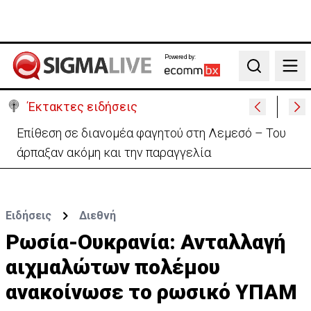
Powered by:
Search
Έκτακτες ειδήσεις
Ο στρατηγός του Τραμπ «αναζητά διέξοδο» από τον
πόλεμο με το Ιράν
Ειδήσεις
Διεθνή
Ρωσία-Ουκρανία: Ανταλλαγή
αιχμαλώτων πολέμου
ανακοίνωσε το ρωσικό ΥΠΑΜ