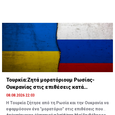
δώσει το τελικό «πράσινο φως» για να αρχίσουν οι
γεωτρήσεις.
Τουρκία:Ζητά μορατόριουμ Ρωσίας-
Ουκρανίας στις επιθέσεις κατά
εμπορικών πλοίων
08.08.2026 22:03
Η Τουρκία ζήτησε από τη Ρωσία και την Ουκρανία να
εφαρμόσουν ένα "μορατόριο" στις επιθέσεις που