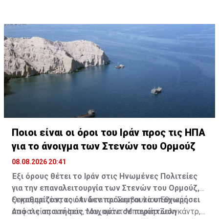
Ποιοι είναι οι όροι του Ιράν προς τις ΗΠΑ
για το άνοιγμα των Στενών του Ορμούζ
08.08.2026 20:41
Έξι όρους θέτει το Ιράν στις Ηνωμένες Πολιτείες
για την επαναλειτουργία των Στενών του Ορμούζ,
ξεκαθαρίζοντας ότι δεν πρόκειται να υποχωρήσει
Ο γραμματέας του Ανώτατου Συμβουλίου Εθνικής
από τις απαιτήσεις του, ούτε σε περίπτωση
Ασφαλείας του Ιράν, Μοχαμάντ Μπαγκέρ Ζολγκάντρ,