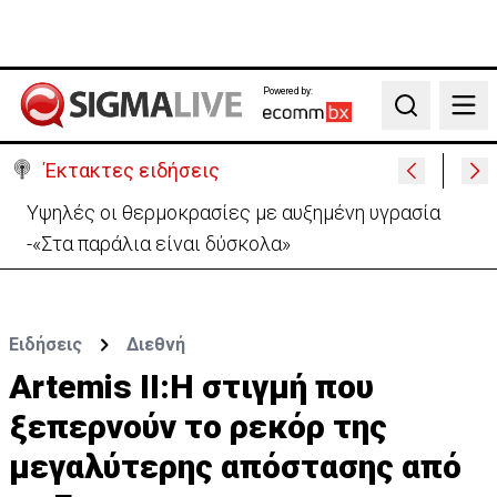
Powered by:
Search
Έκτακτες ειδήσεις
«Βολές» ΠτΔ σε ΔΗΣΥ και ΑΚΕΛ: «Το πάρτι έχει
τελειώσει με τους διορισμούς»
Ειδήσεις
Διεθνή
Artemis II:Η στιγμή που
ξεπερνούν το ρεκόρ της
μεγαλύτερης απόστασης από