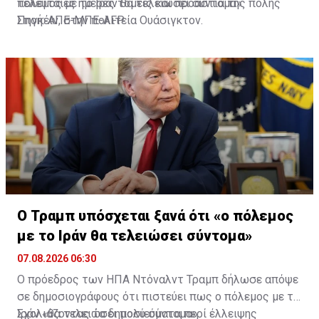
τελευταίες ημέρες τομείς και προάστια της πόλης
πόλεμος με το Ιράν θα τελειώσει σύντομα»
Σποκέιν, στην πολιτεία Ουάσιγκτον.
Πηγή: ΑΠΕ-ΜΠΕ-AFP
Ο Τραμπ υπόσχεται ξανά ότι «ο πόλεμος
με το Ιράν θα τελειώσει σύντομα»
07.08.2026 06:30
Ο πρόεδρος των ΗΠΑ Ντόναλντ Τραμπ δήλωσε απόψε
σε δημοσιογράφους ότι πιστεύει πως ο πόλεμος με το
Ιράν «θα τελειώσει πολύ σύντομα».
Σχολιάζοντας τα δημοσιεύματα περί έλλειψης