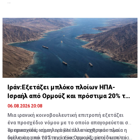
Πηγή: ΑΠΕ-ΜΠΕ
Ιράν:Εξετάζει μπλόκο πλοίων ΗΠΑ-
Ισραήλ από Ορμούζ και πρόστιμα 20% του
φορτίου
06.08.2026 20:08
Μια ιρανική κοινοβουλευτική επιτροπή εξετάζει
ένα προσχέδιο νόμου με το οποίο απαγορεύεται σε
αμερικανικά, ισραηλινά και άλλα «εχθρικά» πλοία η
Το προσχέδιο νόμου προβλέπει επίσης πρόστιμα
διέλευση από τα Στενά του Ορμούζ, μετέδωσε το
ύψους έως και 20% της αξίας του φορτίου, στα πλοία