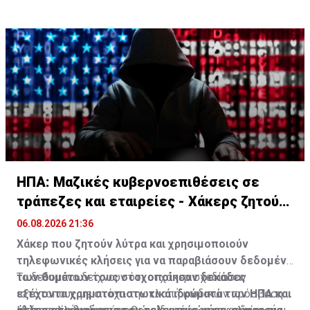
ποινικής δικαιοσύνης που αποδίδεται στον Μηχανισμό
και στους θεσμούς που προηγήθηκαν αυτού»,
Πηγή: ΑΠΕ-ΜΠΕ
αναφέρουν.
ΗΠΑ: Μαζικές κυβερνοεπιθέσεις σε
τράπεζες και εταιρείες - Χάκερς ζητούν
λύτρα
06.08.2026 21:36
Χάκερ που ζητούν λύτρα και χρησιμοποιούν
τηλεφωνικές κλήσεις για να παραβιάσουν δεδομένα
των θυμάτων τους στοχοποίησαν δεκάδες
Τα δεδομένα δείχνουν ότι οι χάκερ σχεδίασαν
εξέχοντα χρηματοπιστωτικά ιδρύματα των ΗΠΑ και
ιστότοπους με στόχο την κλοπή κωδικών πρόσβασης