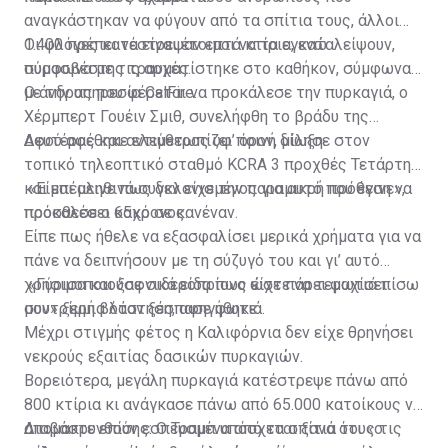
αναγκάστηκαν να φύγουν από τα σπίτια τους, άλλοι
1.400 πρέπει να είναι έτοιμοι να τα εγκαταλείψουν,
Οι φλόγες κατέστρεψαν επτά κτίρια, ενώ
σύμφωνα με τις αρχές.
πυροσβέστης τραυματίστηκε στο καθήκον, σύμφωνα
με την υπηρεσία CalFire.
Ο άνδρας που φέρεται να προκάλεσε την πυρκαγιά, ο
Χέρμπερτ Γουέιν Σμιθ, συνελήφθη το βράδυ της
Δευτέρας και αντιμετωπίζει ποινή δίωξη.
Αφού αφέθηκε ελεύθερος υφ’ όρον, μίλησε στον
τοπικό τηλεοπτικό σταθμό KCRA 3 προχθές Τετάρτη
και επέμεινε πως δεν είχε την παραμικρή πρόθεση να
«Είμαι αληθινά συγκλονισμένος για αυτό που έγινε»,
προκαλέσει κακό σε κανέναν.
πρόσθεσε ο 65χρονος.
Είπε πως ήθελε να εξασφαλίσει μερικά χρήματα για να
πάνε να δειπνήσουν με τη σύζυγό του και γι’ αυτό
χρησιμοποιούσε σιδεροπρίονο ώστε να τεμαχίσει
«Γύρισα και ξαφνικά είδα πως είχε πάρει φωτιά πίσω
συντρίμμια όταν ξέσπασε φωτιά.
μου» ξερή βλάστηση, αφηγήθηκε.
Μέχρι στιγμής φέτος η Καλιφόρνια δεν είχε θρηνήσει
νεκρούς εξαιτίας δασικών πυρκαγιών.
Βορειότερα, μεγάλη πυρκαγιά κατέστρεψε πάνω από
800 κτίρια κι ανάγκασε πάνω από 65.000 κατοίκους να
απομακρυνθούν εσπευσμένα από τα σπίτια τους τις
Διαβάστε επίσης:
Ο Τραμπ υπόσχεται ξανά ότι «ο