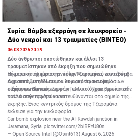
Συρία: Βόμβα εξερράγη σε λεωφορείο -
Δύο νεκροί και 13 τραυματίες (ΒΙΝΤΕΟ)
06.08.2026 20:29
Δύο άνθρωποι σκοτώθηκαν και άλλοι 13
τραυματίστηκαν από έκρηξη που σημειώθηκε
σήμερα σε όχημα στην πόλη Τζαραμάνα, κοντά στη
Η κρατική τηλεόραση ανέφερε νωρίτερα ότι μια βόμβα
Δαμασκό, μετέδωσε το συριακό πρακτορείο
είχε τοποθετηθεί σε μίνι λεωφορείο των δημόσιων
ειδήσεων Sana.
συγκοινωνιών και εξερράγη ενώ το όχημα βρισκόταν
Ένας φωτορεπόρτερ του Γαλλικού Πρακτορείου είδε
κοντά στην πρωτεύουσα.
πολλά ασθενοφόρα να κατευθύνονται στο σημείο της
έκρηξης. Ένας κεντρικός δρόμος της Τζαραμάνα
έκλεισε για την κυκλοφορία.
Car bomb explosion near the Al-Rawdah junction in
Jaramana, Syria.
pic.twitter.com/2blBRYU80n
— Open Source Intel (@Osint613)
August 6, 2026