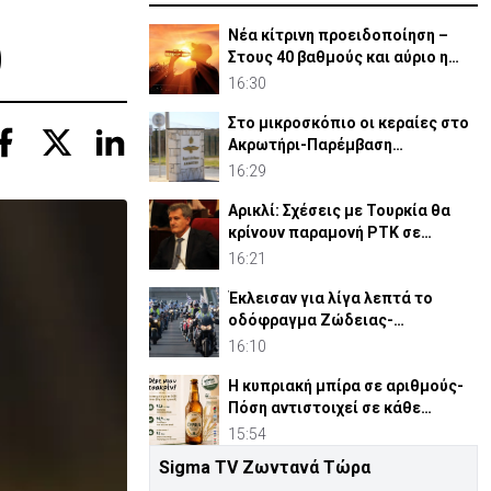
)
Νέα κίτρινη προειδοποίηση –
Στους 40 βαθμούς και αύριο η
θερμοκρασία
16:30
Στο μικροσκόπιο οι κεραίες στο
Ακρωτήρι-Παρέμβαση
περιβαλλοντικών οργανώσεων
16:29
Αρικλί: Σχέσεις με Τουρκία θα
κρίνουν παραμονή ΡΤΚ σε
ενδεχόμενη «κυβέρνηση»
16:21
Έκλεισαν για λίγα λεπτά το
οδόφραγμα Ζώδειας-
Αστρομερίτη οι μοτοσικλετιστές
16:10
Η κυπριακή μπίρα σε αριθμούς-
Πόση αντιστοιχεί σε κάθε
κάτοικο
15:54
Sigma TV Ζωντανά Τώρα
Ισότητα: «Κρατούμενοι