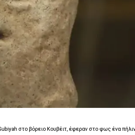
ubiyah στο βόρειο Κουβέιτ, έφεραν στο φως ένα πήλι