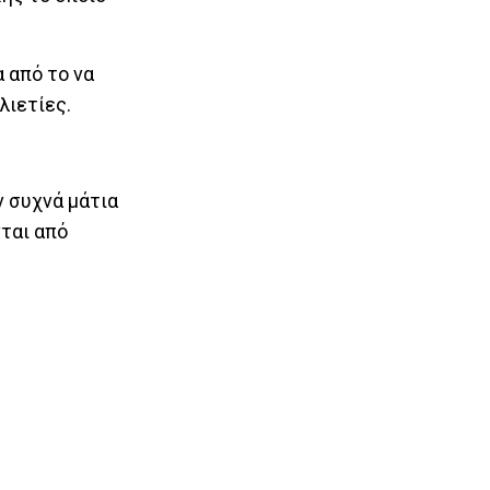
 από το να
λιετίες.
ν συχνά μάτια
ται από