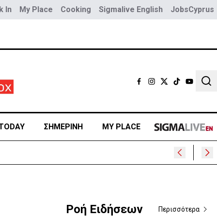
 In
My Place
Cooking
Sigmalive English
JobsCyprus
Sear
TODAY
ΣΗΜΕΡΙΝΗ
MY PLACE
υ
Ροή Ειδήσεων
Περισσότερα