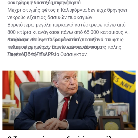
συντρίμμια όταν ξέσπασε φωτιά.
μου» ξερή βλάστηση, αφηγήθηκε.
Μέχρι στιγμής φέτος η Καλιφόρνια δεν είχε θρηνήσει
νεκρούς εξαιτίας δασικών πυρκαγιών.
Βορειότερα, μεγάλη πυρκαγιά κατέστρεψε πάνω από
800 κτίρια κι ανάγκασε πάνω από 65.000 κατοίκους να
απομακρυνθούν εσπευσμένα από τα σπίτια τους τις
Διαβάστε επίσης:
Ο Τραμπ υπόσχεται ξανά ότι «ο
τελευταίες ημέρες τομείς και προάστια της πόλης
πόλεμος με το Ιράν θα τελειώσει σύντομα»
Σποκέιν, στην πολιτεία Ουάσιγκτον.
Πηγή: ΑΠΕ-ΜΠΕ-AFP