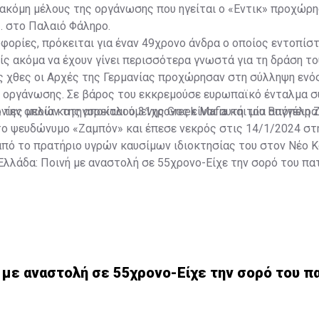
ακόμη μέλους της οργάνωσης που ηγείται ο «Εντικ» προχώρη
. στο Παλαιό Φάληρο.
ορίες, πρόκειται για έναν 49χρονο άνδρα ο οποίος εντοπίστ
ίς ακόμα να έχουν γίνει περισσότερα γνωστά για τη δράση το
ς χθες οι Αρχές της Γερμανίας προχώρησαν στη σύλληψη ενό
ς οργάνωσης. Σε βάρος του εκκρεμούσε ευρωπαϊκό ένταλμα σ
ίες μελών της αποκαλούμενης Greek Mafia και μία απόπειρα
α την οποία κατηγορείται ο 31χρονος είναι αυτή του Βαγγέλη 
το ψευδώνυμο «Ζαμπόν» και έπεσε νεκρός στις 14/1/2024 στ
πό το πρατήριο υγρών καυσίμων ιδιοκτησίας του στον Νέο Κ
Ελλάδα: Ποινή με αναστολή σε 55χρονο-Είχε την σορό του πα
 με αναστολή σε 55χρονο-Είχε την σορό του π