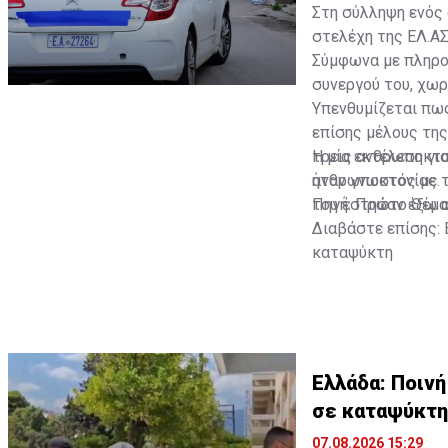
Στη σύλληψη ενός 
στελέχη της ΕΛ.ΑΣ
Σύμφωνα με πληροφ
συνεργού του, χωρ
Υπενθυμίζεται πω
επίσης μέλους τη
τρεις ανθρωποκτον
Η μία εκτέλεση γι
ανθρωποκτονίας.
ήταν γνωστός με 
του έστησαν έξω α
Πηγή: Πρώτο Θέμα
Διαβάστε επίσης:
καταψύκτη
Ελλάδα: Ποινή
σε καταψύκτη
07.08.2026 15:29