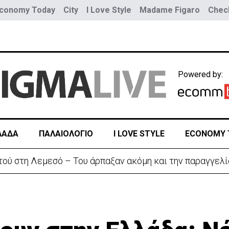
conomy Today
City
I Love Style
Madame Figaro
Check
Powered by:
ΛΑΔΑ
ΠΑΛΑΙΟΛΟΓΙΟ
I LOVE STYLE
ECONOMY 
αζητά διέξοδο» από τον πόλεμο με το Ιράν