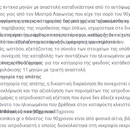
ης έντεκα μηνών με αναστολή καταδικάστηκε από το αυτόφω
ος γιος από τον Μυστρά Λακωνίας που είχε την σορό του 90
αψύκτη για περισσότερα από δυόμισι χρόνια, προκειμένου να
γούμενος για τις κατηγορίες της απάτης κατ' εξακολούθηση,
 παράβασης της νομοθεσίας περί όπλων, ισχυρίστηκε στο δι
διατηρήσει τη σορό του πατέρα του στην κατάψυξη δεν είχε 
να τον κρατήσω άφθαρτο τον πατέρα μου, καθώς ήταν το τελ
ιλόταν στην αδυναμία του να διαχειριστεί την απώλειά του.
υτό τον έβαλα στην κατάψυξη», ανέφερε χαρακτηριστικά.
ές, ωστόσο, εξετάζοντας το σύνολο των στοιχείων της υπόθ
η συνέχιση της καταβολής των συντάξεων του ηλικιωμένου μ
ε ένοχο τον 55χρονο.
ονος κρίθηκε ένοχος για την κατηγορία της ψευδούς κατάθεσ
φυλάκισης 11 μηνών με τριετή αναστολή.
τηγορία της απάτης
κατηγορία της απάτης, η δικαστική διερεύνηση θα συνεχιστεί 
ολοκλήρωση και την αξιολόγηση των πορισμάτων της ιατροδι
ημέρες η ιατροδικαστική εξέταση που έγινε δεν έδειξε εγκλη
θάνατο του ηλικιωμένου που βρέθηκε στον καταψύκτη κλειστ
Μυστρά, ιδιοκτησίας του 55χρονου.
 ο θάνατος του 90χρονου
konikos.gr ο θάνατος του 90χρονου είναι από φυσικά αίτια, βά
του ιατροδικαστή ο οποίος δυσκολεύτηκε στη νεκροψία νεκ