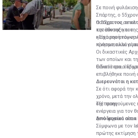
Σε ποινή φυλάκισ
Σπάρτης, ο 55χρον
πατέρα του σε κατ
Ο 55χρονος, απολο
την σύνταξη του.
κατάθεσης και της
η απόφασή του να 
«Είχα την ανάγκη 
κίνητρο, αλλά οφε
πρόσωπο και γι' α
Οι δικαστικές Αρχ
των οποίων και τ
θάνατό του, έκριν
Ειδικότερα ο 55χρ
επιβλήθηκε ποινή 
Διερευνάται η κα
Σε ότι αφορά την 
χρόνο, μετά την 
εξέτασης.
Τις προηγούμενες 
ενέργεια για τον 
ξενοδοχείου στον 
Από φυσικά αίτια
Σύμφωνα με τον la
πρώτης εκτίμηση 