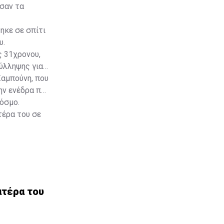
σαν τα
ηκε σε σπίτι
υ.
ς 31χρονου,
ύλληψης για
Ζαμπούνη, που
ην ενέδρα που
όσμο.
τέρα του σε
ατέρα του