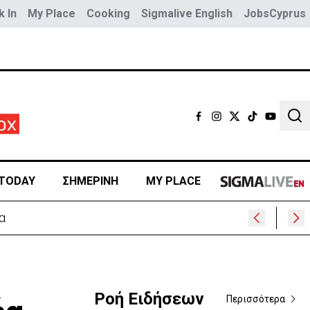
 In
My Place
Cooking
Sigmalive English
JobsCyprus
Sear
TODAY
ΣΗΜΕΡΙΝΗ
MY PLACE
Ροή Ειδήσεων
Περισσότερα