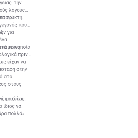
ειας, την
κούς λόγους
καταψύκτη.
πό το
 γεγονός που
ς.
ών για
ένα
 επόμενες
ατά τον οποίο
ολογικά πριν
ως είχαν να
ιάσταση στην
ρό στο
ο
νος στους
ς μαζί του,
ή που είχε,
 ίδιος να
άρα πολλά».