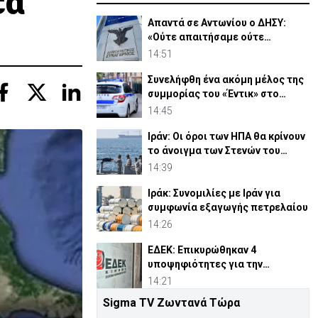
έα
Απαντά σε Αντωνίου ο ΔΗΣΥ:
«Ούτε απαιτήσαμε ούτε
διεκδικήσαμε διορισμούς»
14:51
Συνελήφθη ένα ακόμη μέλος της
συμμορίας του «Έντικ» στο
Παλαιό Φάληρο
14:45
Ιράν: Οι όροι των ΗΠΑ θα κρίνουν
το άνοιγμα των Στενών του
Ορμούζ
14:39
Ιράκ: Συνομιλίες με Ιράν για
συμφωνία εξαγωγής πετρελαίου
14:26
ΕΔΕΚ: Επικυρώθηκαν 4
υποψηφιότητες για την
Προεδρία- 5 Σεπτεμβρίου οι
14:21
εκλογές
Sigma TV Ζωντανά Τώρα
Υψηλές οι θερμοκρασίες με