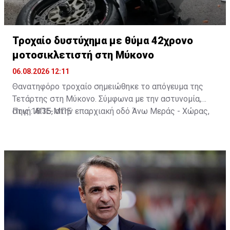
Τροχαίο δυστύχημα με θύμα 42χρονο
μοτοσικλετιστή στη Μύκονο
06.08.2026 12:11
Θανατηφόρο τροχαίο σημειώθηκε το απόγευμα της
Τετάρτης στη Μύκονο. Σύμφωνα με την αστυνομία,
στις 18:35, στην επαρχιακή οδό Άνω Μεράς - Χώρας,
Πηγή: ΑΠΕ-ΜΠΕ
μοτοσικλέτα που οδηγούσε 42χρονος εξετράπη της
πορείας της, πέρασε στο αντίθετο ρεύμα και
συγκρούστηκε με Ι.Χ. αυτοκίνητο που οδηγούσε
25χρονος. Από τη σύγκρουση ο 42χρονος
τραυματίστηκε θανάσιμα. Τα αίτια του δυστυχήματος
διερευνώνται από την Υποδιεύθυνση Αστυνομίας
Μυκόνου.