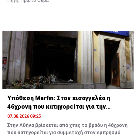
Πηγή: Πρώτο Θέμα
Υπόθεση Marfin: Στον εισαγγελέα η
46χρονη που κατηγορείται για την
επίθεση
07.08.2026 09:25
Στην Αθήνα βρίσκεται από χτες το βράδυ η 46χρονη
που κατηγορείται για συμμετοχή στον εμπρησμό