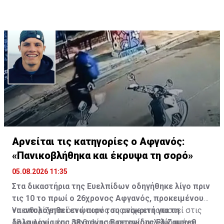
Κύπρου.
Αρνείται τις κατηγορίες ο Αφγανός:
«Πανικοβλήθηκα και έκρυψα τη σορό»
05.08.2026 11:35
Στα δικαστήρια της Ευελπίδων οδηγήθηκε λίγο πριν
τις 10 το πρωί ο 26χρονος Αφγανός, προκειμένου
να απολογηθεί ενώπιον του ανακριτή για τη
Υπενθυμίζεται ότι η σορός της είχε εντοπιστεί στις
δολοφονία της 38χρονης Βρετανίδας Ελίζαμπεθ
18 Ιουλίου μέσα σε βαλίτσα, σε εγκαταλελειμμένο