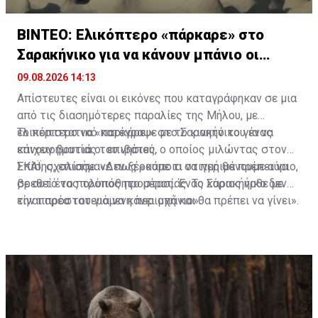
ΒΙΝΤΕΟ: Ελικόπτερο «πάρκαρε» στο
Σαρακήνικο για να κάνουν μπάνιο οι
επιβάτες
09.08.2026 14:13
Απίστευτες είναι οι εικόνες που καταγράφηκαν σε μια
από τις διασημότερες παραλίες της Μήλου, με
ελικόπτερο να «παρκάρει» στο Σαρακήνικο για να
Το περιστατικό κατέγραψε με το κινητό του ένας
κάνουν βουτιά οι επιβάτες.
επιχειρηματίας του νησιού, ο οποίος μιλώντας στον
ΣΚΑΪ, σχολίασε: «Δεν ξέρουμε τι να περιμένουμε αύριο,
Επίσης, επισήμανε πως «κάποια στιγμή θα πρέπει να
σε αυτό το πολυπόθητο μέρος. Ένας κύριος ήρθε με
βρεθεί ένας τρόπος προστασίας. Το Σαρακήνικο δεν
την παρέα του για να κάνει μπάνιο».
είναι προστατευόμενη περιοχή και θα πρέπει να γίνει».