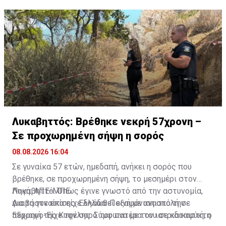
Λυκαβηττός: Βρέθηκε νεκρή 57χρονη –
Σε προχωρημένη σήψη η σορός
08.08.2026 16:04
Σε γυναίκα 57 ετών, ημεδαπή, ανήκει η σορός που
βρέθηκε, σε προχωρημένη σήψη, το μεσημέρι στον
Λυκαβηττό. Όπως έγινε γνωστό από την αστυνομία,
Πηγή: ΑΠΕ-ΜΠΕ
για τη γυναίκα είχε δηλωθεί εξαφάνιση από την
Διαβάστε επίσης:
Ελλάδα: Ποινή με αναστολή σε
περιοχή της Κυψέλης. Σύμφωνα με τον ιατριδικαστή, ο
55χρονο-Είχε την σορό του πατέρα του σε καταψύκτη