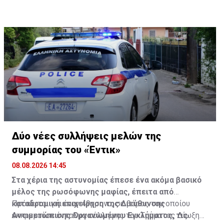
θάνατός της αποδίδεται σε πτώση. Προανάκριση για
το συμβάν διενεργεί το Αστυνομικό Τμήμα Εξαρχείων.
Δύο νέες συλλήψεις μελών της
συμμορίας του «Έντικ»
08.08.2026 14:45
Στα χέρια της αστυνομίας έπεσε ένα ακόμα βασικό
μέλος της ρωσόφωνης μαφίας, έπειτα από
καταδρομική επιχείρηση της Διεύθυνσης
Πρόκειται για έναν 49χρονο, σε βάρος του οποίου
Αντιμετώπισης Οργανωμένου Εγκλήματος, τις
εκκρεμούσε ένταλμα σύλληψης του Τμήματος Δίωξης