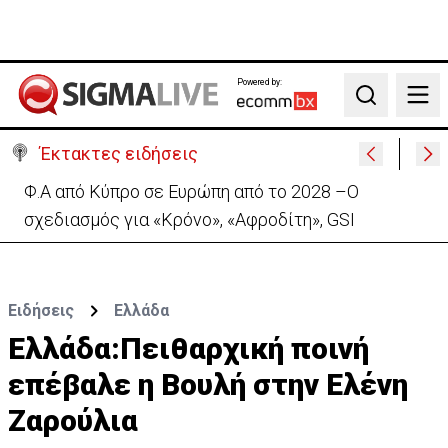
Powered by:
Search
Έκτακτες ειδήσεις
Πέθανε στα 74 του χρόνια ο ηθοποιός Νίκος
Καλογερόπουλος
Ειδήσεις
Ελλάδα
Ελλάδα:Πειθαρχική ποινή
επέβαλε η Βουλή στην Ελένη
Ζαρούλια