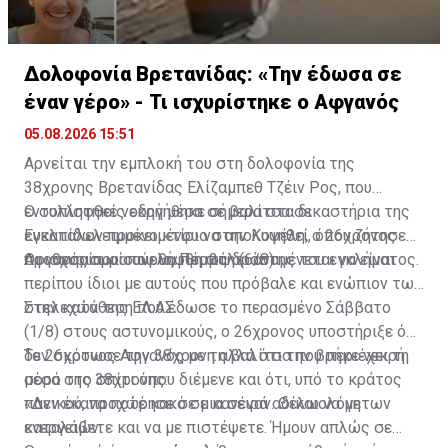
Δολοφονία Βρετανίδας: «Την έδωσα σε
έναν γέρο» - Τι ισχυρίστηκε ο Αφγανός
05.08.2026 15:51
Αρνείται την εμπλοκή του στη δολοφονία της
38χρονης Βρετανίδας Ελίζαμπεθ Τζέιν Ρος, που
εντοπίστηκε νεκρή μέσα σε βαλίτσα σε
Ο συλληφθείς οδηγήθηκε σήμερα στα δικαστήρια της
εγκαταλελειμμένο κτίριο στην Κυψέλη, ο 26χρονος
Ευελπίδων προκειμένου να απολογηθεί, όπου ζήτησε
Αφγανός που συνελήφθη ως δράστης του εγκλήματος.
προθεσμία για αύριο, Πέμπτη (6/8).
Οι ισχυρισμοί που θα προβάλει αναμένεται να είναι
περίπου ίδιοι με αυτούς που πρόβαλε και ενώπιον των
στελεχών της ΕΛ.ΑΣ.
Στην κατάθεση που έδωσε το περασμένο Σάββατο
(1/8) στους αστυνομικούς, ο 26χρονος υποστήριξε ότι
δεν σκότωσε την 38χρονη αλλά ότι την βρήκε νεκρή
Το 26χρονος Αφγανός με τη βαλίτσα που περιέχει τη
μέσα στο σπίτι όπου διέμενε και ότι, υπό το κράτος
σορό της 38χρονης:
πανικού, προχώρησε σε μια σειρά αδικαιολόγητων
«Δεν έκανα ποτέ κακό σε κανέναν. Θέλω να με
ενεργειών.
καταλάβετε και να με πιστέψετε. Ήμουν απλώς σε