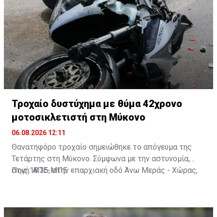
Τροχαίο δυστύχημα με θύμα 42χρονο
μοτοσικλετιστή στη Μύκονο
06.08.2026 12:11
Θανατηφόρο τροχαίο σημειώθηκε το απόγευμα της
Τετάρτης στη Μύκονο. Σύμφωνα με την αστυνομία,
στις 18:35, στην επαρχιακή οδό Άνω Μεράς - Χώρας,
Πηγή: ΑΠΕ-ΜΠΕ
μοτοσικλέτα που οδηγούσε 42χρονος εξετράπη της
πορείας της, πέρασε στο αντίθετο ρεύμα και
συγκρούστηκε με Ι.Χ. αυτοκίνητο που οδηγούσε
25χρονος. Από τη σύγκρουση ο 42χρονος