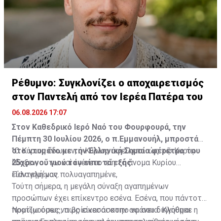
Ρέθυμνο: Συγκλονίζει ο αποχαιρετισμός
στον Παντελή από τον Ιερέα Πατέρα του
06.08.2026 17:07
Στον Καθεδρικό Ιερό Ναό του Φουρφουρά, την
Πέμπτη 30 Ιουλίου 2026, ο π.Εμμανουήλ, μπροστά
στο ντυμένο με την Ελληνική Σημαία φέρετρο του
"Ο Κύριος ἔδωκεν, ὁ Κύριος ἀφείλετο· ὡς τῷ Κυρίῳ
25χρονου γιού του είπε τα εξής:
ἔδοξεν, οὕτω καὶ ἐγένετο· εἴη τὸ ὄνομα Κυρίου
εὐλογημένον.
Παντελή μας πολυαγαπημένε,
Τούτη σήμερα, η μεγάλη σύναξη αγαπημένων
προσώπων έχει επίκεντρο εσένα. Εσένα, που πάντοτε
προτιμούσες να βρίσκεσαι στην αφάνεια. Κλήθηκε η
Νομίζω όμως, πως είναι άσκοπο να σου διηγούμαι