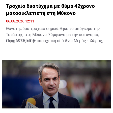
Τροχαίο δυστύχημα με θύμα 42χρονο
μοτοσικλετιστή στη Μύκονο
06.08.2026 12:11
Θανατηφόρο τροχαίο σημειώθηκε το απόγευμα της
Τετάρτης στη Μύκονο. Σύμφωνα με την αστυνομία,
στις 18:35, στην επαρχιακή οδό Άνω Μεράς - Χώρας,
Πηγή: ΑΠΕ-ΜΠΕ
μοτοσικλέτα που οδηγούσε 42χρονος εξετράπη της
πορείας της, πέρασε στο αντίθετο ρεύμα και
συγκρούστηκε με Ι.Χ. αυτοκίνητο που οδηγούσε
25χρονος. Από τη σύγκρουση ο 42χρονος
τραυματίστηκε θανάσιμα. Τα αίτια του δυστυχήματος
διερευνώνται από την Υποδιεύθυνση Αστυνομίας
Μυκόνου.