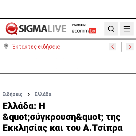
Powered by:
Search
Έκτακτες ειδήσεις
Γερμανία: Συγκρούστηκαν δύο τραμ - Τουλάχιστον
25 τραυματίες, οι 7 σοβαρά
Ειδήσεις
Ελλάδα
Ελλάδα: H
&quot;σύγκρουση&quot; της
Εκκλησίας και του Α.Τσίπρα