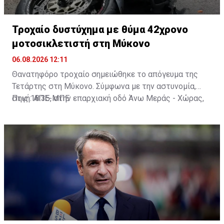
Τροχαίο δυστύχημα με θύμα 42χρονο
μοτοσικλετιστή στη Μύκονο
06.08.2026 12:11
Θανατηφόρο τροχαίο σημειώθηκε το απόγευμα της
Τετάρτης στη Μύκονο. Σύμφωνα με την αστυνομία,
στις 18:35, στην επαρχιακή οδό Άνω Μεράς - Χώρας,
Πηγή: ΑΠΕ-ΜΠΕ
μοτοσικλέτα που οδηγούσε 42χρονος εξετράπη της
πορείας της, πέρασε στο αντίθετο ρεύμα και
συγκρούστηκε με Ι.Χ. αυτοκίνητο που οδηγούσε
25χρονος. Από τη σύγκρουση ο 42χρονος
τραυματίστηκε θανάσιμα. Τα αίτια του δυστυχήματος
διερευνώνται από την Υποδιεύθυνση Αστυνομίας
Μυκόνου.