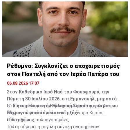
να διευκολυνθεί ο εμπρησμός.
Διαβάστε επίσης:
ΒΙΝΤΕΟ: Η στιγμή της δολοφονικής
επίθεσης με μολότοφ στη Marfin
ΦΩΤΟ: Τα ντοκουμέντα που ταυτοποίησαν τους τρεις
για τις δολοφονίες στη Marfin
Πηγή: ΑΠΕ-ΜΠΕ
Ρέθυμνο: Συγκλονίζει ο αποχαιρετισμός
στον Παντελή από τον Ιερέα Πατέρα του
06.08.2026 17:07
Στον Καθεδρικό Ιερό Ναό του Φουρφουρά, την
Πέμπτη 30 Ιουλίου 2026, ο π.Εμμανουήλ, μπροστά
στο ντυμένο με την Ελληνική Σημαία φέρετρο του
"Ο Κύριος ἔδωκεν, ὁ Κύριος ἀφείλετο· ὡς τῷ Κυρίῳ
25χρονου γιού του είπε τα εξής:
ἔδοξεν, οὕτω καὶ ἐγένετο· εἴη τὸ ὄνομα Κυρίου
εὐλογημένον.
Παντελή μας πολυαγαπημένε,
Τούτη σήμερα, η μεγάλη σύναξη αγαπημένων