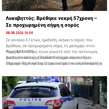
Λυκαβηττός: Βρέθηκε νεκρή 57χρονη –
Σε προχωρημένη σήψη η σορός
08.08.2026 16:04
Σε γυναίκα 57 ετών, ημεδαπή, ανήκει η σορός που
βρέθηκε, σε προχωρημένη σήψη, το μεσημέρι στον
Λυκαβηττό. Όπως έγινε γνωστό από την αστυνομία,
Πηγή: ΑΠΕ-ΜΠΕ
για τη γυναίκα είχε δηλωθεί εξαφάνιση από την
Διαβάστε επίσης:
Ελλάδα: Ποινή με αναστολή σε
περιοχή της Κυψέλης. Σύμφωνα με τον ιατριδικαστή, ο
55χρονο-Είχε την σορό του πατέρα του σε καταψύκτη
θάνατός της αποδίδεται σε πτώση. Προανάκριση για
το συμβάν διενεργεί το Αστυνομικό Τμήμα Εξαρχείων.