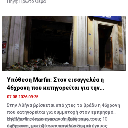
Πηγή: Πρώτο Θέμα
Υπόθεση Marfin: Στον εισαγγελέα η
46χρονη που κατηγορείται για την
επίθεση
07.08.2026 09:25
Στην Αθήνα βρίσκεται από χτες το βράδυ η 46χρονη
που κατηγορείται για συμμετοχή στον εμπρησμό
της Marfin, όπου έχασαν τη ζωή τους τρεις
Η 46χρονη αναμένεται να οδηγηθεί γύρω στις 10
άνθρωποι, μεταξύ των οποίων και μια έγκυος
σήμερα το πρωί στον εισαγγελέα Εφετών,