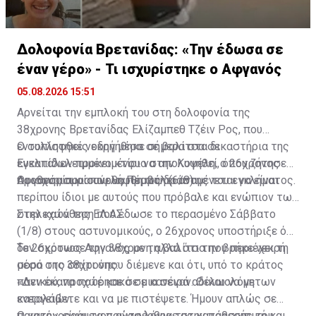
Δολοφονία Βρετανίδας: «Την έδωσα σε
έναν γέρο» - Τι ισχυρίστηκε ο Αφγανός
05.08.2026 15:51
Αρνείται την εμπλοκή του στη δολοφονία της
38χρονης Βρετανίδας Ελίζαμπεθ Τζέιν Ρος, που
εντοπίστηκε νεκρή μέσα σε βαλίτσα σε
Ο συλληφθείς οδηγήθηκε σήμερα στα δικαστήρια της
εγκαταλελειμμένο κτίριο στην Κυψέλη, ο 26χρονος
Ευελπίδων προκειμένου να απολογηθεί, όπου ζήτησε
Αφγανός που συνελήφθη ως δράστης του εγκλήματος.
προθεσμία για αύριο, Πέμπτη (6/8).
Οι ισχυρισμοί που θα προβάλει αναμένεται να είναι
περίπου ίδιοι με αυτούς που πρόβαλε και ενώπιον των
στελεχών της ΕΛ.ΑΣ.
Στην κατάθεση που έδωσε το περασμένο Σάββατο
(1/8) στους αστυνομικούς, ο 26χρονος υποστήριξε ότι
δεν σκότωσε την 38χρονη αλλά ότι την βρήκε νεκρή
Το 26χρονος Αφγανός με τη βαλίτσα που περιέχει τη
μέσα στο σπίτι όπου διέμενε και ότι, υπό το κράτος
σορό της 38χρονης:
πανικού, προχώρησε σε μια σειρά αδικαιολόγητων
«Δεν έκανα ποτέ κακό σε κανέναν. Θέλω να με
ενεργειών.
καταλάβετε και να με πιστέψετε. Ήμουν απλώς σε
πανικό», είναι τα πρώτα λόγια της κατάθεσής του.
Ο κατηγορούμενος αναφέρθηκε στην προσωπική και