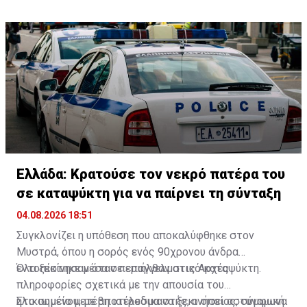
τη σύνταξη της μητέρας του που είχε αποβιώσει
διενεργείται από το τμήμα Δίωξης και Εξιχνίασης
νωρίτερα, της οποίας δικαιούχος ήταν ο πατέρας του.
Εγκλημάτων Σπάρτης.
Ελλάδα: Κρατούσε τον νεκρό πατέρα του
σε καταψύκτη για να παίρνει τη σύνταξη
04.08.2026 18:51
Συγκλονίζει η υπόθεση που αποκαλύφθηκε στον
Μυστρά, όπου η σορός ενός 90χρονου άνδρα
εντοπίστηκε μέσα σε επαγγελματικό καταψύκτη.
Όλα ξεκίνησαν όταν περιήλθαν στις Αρχές
πληροφορίες σχετικά με την απουσία του
ηλικιωμένου, με αποτέλεσμα να ξεκινήσει αστυνομική
Στο σημείο μετέβη ιατροδικαστής, ο οποίος, σύμφωνα