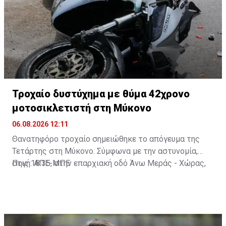
Τροχαίο δυστύχημα με θύμα 42χρονο
μοτοσικλετιστή στη Μύκονο
06.08.2026 12:11
Θανατηφόρο τροχαίο σημειώθηκε το απόγευμα της
Τετάρτης στη Μύκονο. Σύμφωνα με την αστυνομία,
στις 18:35, στην επαρχιακή οδό Άνω Μεράς - Χώρας,
Πηγή: ΑΠΕ-ΜΠΕ
μοτοσικλέτα που οδηγούσε 42χρονος εξετράπη της
πορείας της, πέρασε στο αντίθετο ρεύμα και
συγκρούστηκε με Ι.Χ. αυτοκίνητο που οδηγούσε
25χρονος. Από τη σύγκρουση ο 42χρονος
τραυματίστηκε θανάσιμα. Τα αίτια του δυστυχήματος