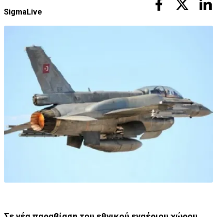
SigmaLive
Σε νέα παραβίαση του εθνικού εναέριου χώρου