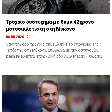
Τροχαίο δυστύχημα με θύμα 42χρονο
μοτοσικλετιστή στη Μύκονο
06.08.2026 12:11
Θανατηφόρο τροχαίο σημειώθηκε το απόγευμα της
Τετάρτης στη Μύκονο. Σύμφωνα με την αστυνομία,
στις 18:35, στην επαρχιακή οδό Άνω Μεράς - Χώρας,
Πηγή: ΑΠΕ-ΜΠΕ
μοτοσικλέτα που οδηγούσε 42χρονος εξετράπη της
πορείας της, πέρασε στο αντίθετο ρεύμα και
συγκρούστηκε με Ι.Χ. αυτοκίνητο που οδηγούσε
25χρονος. Από τη σύγκρουση ο 42χρονος
τραυματίστηκε θανάσιμα. Τα αίτια του δυστυχήματος
διερευνώνται από την Υποδιεύθυνση Αστυνομίας
Μυκόνου.