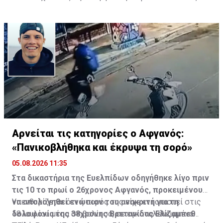
Κύπρου.
Αρνείται τις κατηγορίες ο Αφγανός:
«Πανικοβλήθηκα και έκρυψα τη σορό»
05.08.2026 11:35
Στα δικαστήρια της Ευελπίδων οδηγήθηκε λίγο πριν
τις 10 το πρωί ο 26χρονος Αφγανός, προκειμένου
να απολογηθεί ενώπιον του ανακριτή για τη
Υπενθυμίζεται ότι η σορός της είχε εντοπιστεί στις
δολοφονία της 38χρονης Βρετανίδας Ελίζαμπεθ
18 Ιουλίου μέσα σε βαλίτσα, σε εγκαταλελειμμένο