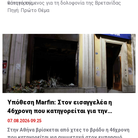
θάνατό της.
κατηγορούμενος για τη δολοφονία της Βρετανίδας
Πηγή: Πρώτο Θέμα
Υπόθεση Marfin: Στον εισαγγελέα η
46χρονη που κατηγορείται για την
επίθεση
07.08.2026 09:25
Στην Αθήνα βρίσκεται από χτες το βράδυ η 46χρονη
που κατηγορείται για συμμετοχή στον εμπρησμό