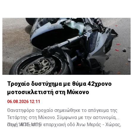
Τροχαίο δυστύχημα με θύμα 42χρονο
μοτοσικλετιστή στη Μύκονο
06.08.2026 12:11
Θανατηφόρο τροχαίο σημειώθηκε το απόγευμα της
Τετάρτης στη Μύκονο. Σύμφωνα με την αστυνομία,
στις 18:35, στην επαρχιακή οδό Άνω Μεράς - Χώρας,
Πηγή: ΑΠΕ-ΜΠΕ
μοτοσικλέτα που οδηγούσε 42χρονος εξετράπη της