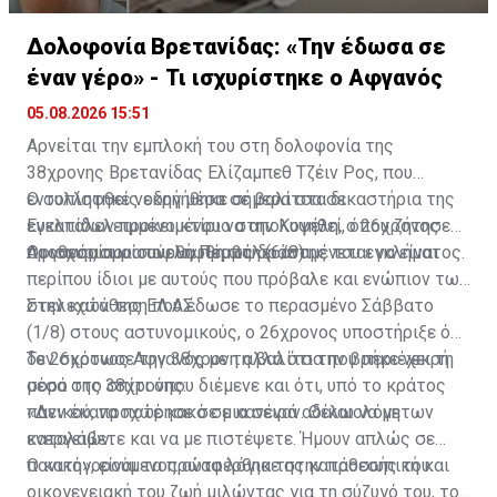
Δολοφονία Βρετανίδας: «Την έδωσα σε
έναν γέρο» - Τι ισχυρίστηκε ο Αφγανός
05.08.2026 15:51
Αρνείται την εμπλοκή του στη δολοφονία της
38χρονης Βρετανίδας Ελίζαμπεθ Τζέιν Ρος, που
εντοπίστηκε νεκρή μέσα σε βαλίτσα σε
Ο συλληφθείς οδηγήθηκε σήμερα στα δικαστήρια της
εγκαταλελειμμένο κτίριο στην Κυψέλη, ο 26χρονος
Ευελπίδων προκειμένου να απολογηθεί, όπου ζήτησε
Αφγανός που συνελήφθη ως δράστης του εγκλήματος.
προθεσμία για αύριο, Πέμπτη (6/8).
Οι ισχυρισμοί που θα προβάλει αναμένεται να είναι
περίπου ίδιοι με αυτούς που πρόβαλε και ενώπιον των
στελεχών της ΕΛ.ΑΣ.
Στην κατάθεση που έδωσε το περασμένο Σάββατο
(1/8) στους αστυνομικούς, ο 26χρονος υποστήριξε ότι
δεν σκότωσε την 38χρονη αλλά ότι την βρήκε νεκρή
Το 26χρονος Αφγανός με τη βαλίτσα που περιέχει τη
μέσα στο σπίτι όπου διέμενε και ότι, υπό το κράτος
σορό της 38χρονης:
πανικού, προχώρησε σε μια σειρά αδικαιολόγητων
«Δεν έκανα ποτέ κακό σε κανέναν. Θέλω να με
ενεργειών.
καταλάβετε και να με πιστέψετε. Ήμουν απλώς σε
πανικό», είναι τα πρώτα λόγια της κατάθεσής του.
Ο κατηγορούμενος αναφέρθηκε στην προσωπική και
οικογενειακή του ζωή μιλώντας για τη σύζυγό του, το