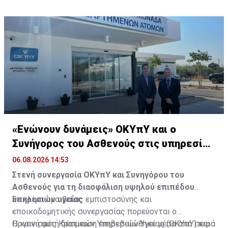
«Ενώνουν δυνάμεις» ΟΚΥπΥ και ο
Συνήγορος του Ασθενούς στις υπηρεσίες
υγείας
06.08.2026 14:53
Στενή συνεργασία ΟΚΥπΥ και Συνηγόρου του
Ασθενούς για τη διασφάλιση υψηλού επιπέδου
υπηρεσιών υγείας
Σε κλίμα αμοιβαίας εμπιστοσύνης και
εποικοδομητικής συνεργασίας πορεύονται ο
Οργανισμός Κρατικών Υπηρεσιών Υγείας (ΟΚΥπΥ) και
Η κοινή αυτή δέσμευση επιβεβαιώθηκε μέσα από σειρά