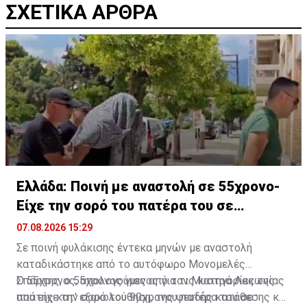
ΣΧΕΤΙΚΑ ΑΡΘΡΑ
Ελλάδα: Ποινή με αναστολή σε 55χρονο-
Είχε την σορό του πατέρα του σε
καταψύκτη
07.08.2026 15:29
Σε ποινή φυλάκισης έντεκα μηνών με αναστολή
καταδικάστηκε από το αυτόφωρο Μονομελές
Σπάρτης, ο 55χρονος γιος από τον Μυστρά Λακωνίας
Ο 55χρονος, απολογούμενος για τις κατηγορίες της
που είχε την σορό του 90χρονου πατέρα του σε
απάτης κατ' εξακολούθηση, της ψευδής κατάθεσης και