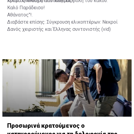
κόσμο ολόκληρο από κάθε εισβολή του κακού.
Χριστός Ανέστη Παντελή μας!
Καλό Παράδεισο!
Αθάνατος"!.
Διαβάστε επίσης:
Σύγκρουση ελικοπτέρων: Νεκροί
Δανός χειριστής και Έλληνας συντονιστής (vid)
Προσωρινά κρατούμενος ο