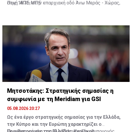
στις 18:35, στην επαρχιακή οδό Άνω Μεράς - Χώρας,
Πηγή: ΑΠΕ-ΜΠΕ
μοτοσικλέτα που οδηγούσε 42χρονος εξετράπη της
πορείας της, πέρασε στο αντίθετο ρεύμα και
συγκρούστηκε με Ι.Χ. αυτοκίνητο που οδηγούσε
25χρονος. Από τη σύγκρουση ο 42χρονος
τραυματίστηκε θανάσιμα. Τα αίτια του δυστυχήματος
διερευνώνται από την Υποδιεύθυνση Αστυνομίας
Μυκόνου.
Μητσοτάκης: Στρατηγικής σημασίας η
συμφωνία με τη Meridiam για GSI
05.08.2026 20:27
Ως ένα έργο στρατηγικής σημασίας για την Ελλάδα,
την Κύπρο και την Ευρώπη χαρακτηρίζει ο
Πρωθυπουργός της Ελλάδας, Κυριάκος
Σε ανάρτησή του στο Χ, ο Έλληνας Πρωθυπουργός