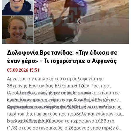
Δολοφονία Βρετανίδας: «Την έδωσα σε
έναν γέρο» - Τι ισχυρίστηκε ο Αφγανός
05.08.2026 15:51
Αρνείται την εμπλοκή του στη δολοφονία της
38χρονης Βρετανίδας Ελίζαμπεθ Τζέιν Ρος, που
εντοπίστηκε νεκρή μέσα σε βαλίτσα σε
Ο συλληφθείς οδηγήθηκε σήμερα στα δικαστήρια της
εγκαταλελειμμένο κτίριο στην Κυψέλη, ο 26χρονος
Ευελπίδων προκειμένου να απολογηθεί, όπου ζήτησε
Αφγανός που συνελήφθη ως δράστης του εγκλήματος.
προθεσμία για αύριο, Πέμπτη (6/8).
Οι ισχυρισμοί που θα προβάλει αναμένεται να είναι
περίπου ίδιοι με αυτούς που πρόβαλε και ενώπιον των
στελεχών της ΕΛ.ΑΣ.
Στην κατάθεση που έδωσε το περασμένο Σάββατο
(1/8) στους αστυνομικούς, ο 26χρονος υποστήριξε ότι