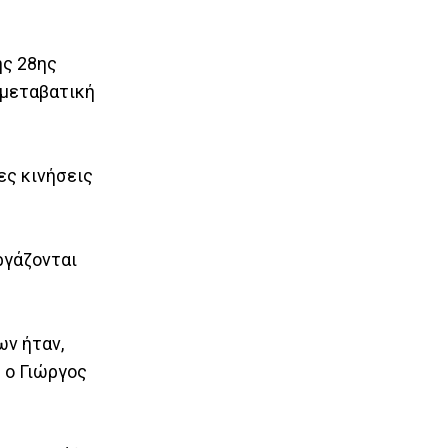
ης 28ης
 μεταβατική
ες κινήσεις
ργάζονται
ων ήταν,
 ο Γιώργος