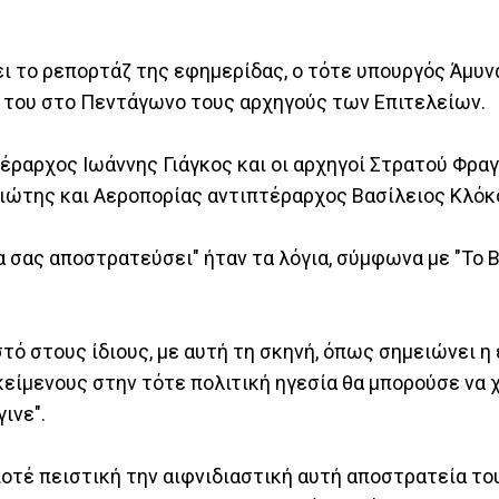
ι το ρεπορτάζ της εφημερίδας, ο τότε υπουργός Άμυν
 του στο Πεντάγωνο τους αρχηγούς των Επιτελείων.
τέραρχος Ιωάννης Γιάγκος και οι αρχηγοί Στρατού Φρα
ιώτης και Αεροπορίας αντιπτέραρχος Βασίλειος Κλόκ
α σας αποστρατεύσει" ήταν τα λόγια, σύμφωνα με "Το Β
τό στους ίδιους, με αυτή τη σκηνή, όπως σημειώνει η 
είμενους στην τότε πολιτική ηγεσία θα μπορούσε να 
ινε".
οτέ πειστική την αιφνιδιαστική αυτή αποστρατεία το