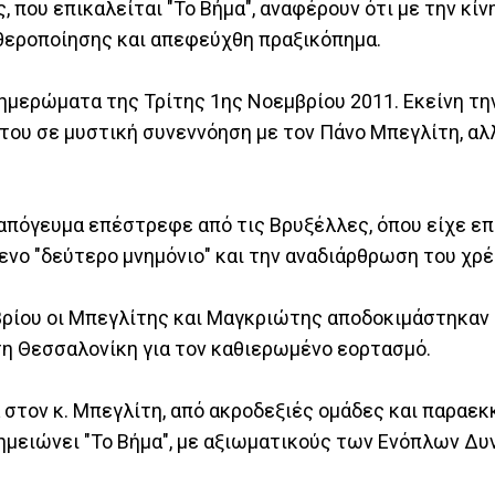
που επικαλείται "Το Βήμα", αναφέρουν ότι με την κίν
θεροποίησης και απεφεύχθη πραξικόπημα.
ημερώματα της Τρίτης 1ης Νοεμβρίου 2011. Εκείνη τη
ου σε μυστική συνεννόηση με τον Πάνο Μπεγλίτη, αλλ
πόγευμα επέστρεφε από τις Βρυξέλλες, όπου είχε επ
ενο "δεύτερο μνημόνιο" και την αναδιάρθρωση του χρέ
βρίου οι Μπεγλίτης και Μαγκριώτης αποδοκιμάστηκαν
τη Θεσσαλονίκη για τον καθιερωμένο εορτασμό.
 στον κ. Μπεγλίτη, από ακροδεξιές ομάδες και παραε
ημειώνει "Το Βήμα", με αξιωματικούς των Ενόπλων Δυ