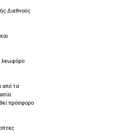
κής Διεθνούς
 και
η λεωφόρο
 από τα
κασία
ηθεί πρόσφορο
ποπτες