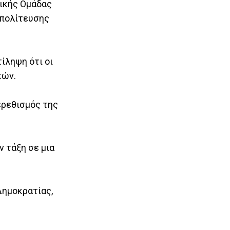
ικής Ομάδας
απολίτευσης
ίληψη ότι οι
κών.
ερεθισμός της
ν τάξη σε μια
Δημοκρατίας,