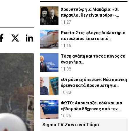
Χρουστσόφ για Μακάριο: «Οι
πύραυλοι δεν είναι πούρα»-
Αποκαλυπτικο έγγραφο 1964
11:27
Ρωσία: Στις φλόγες διυλιστήριο
πετρελαίου έπειτα από
ουκρανική επίθεση
11:16
Τόση αγάπη και τόσος πόνος σε
ένα μνήμα…
11:08
«Οι μάσκες έπεσαν»: Νέα ποινική
έρευνα κατά Δρουσιώτη για
«Κράτος Μαφία»
10:30
ΦΩΤΟ: Απουσιάζει εδώ και μια
εβδομάδα 58χρονος από την
οικία του στη Λευκωσία
10:25
Sigma TV Ζωντανά Τώρα
Απόπειρα φόνου σε μοναστήρι: