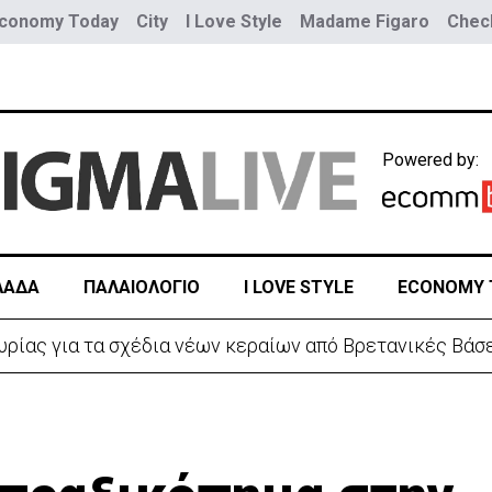
conomy Today
City
I Love Style
Madame Figaro
Check
Powered by:
ΛΑΔΑ
ΠΑΛΑΙΟΛΟΓΙΟ
I LOVE STYLE
ECONOMY 
υρίας για τα σχέδια νέων κεραίων από Βρετανικές Βάσ