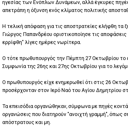
ηγεσίας των Ενόπλων Δυνάμεων, αλλά έγκυρες πηγές, 
απετράπη η όξυνση ενός κλίματος πολιτικής αποστα
Η τελική απόφαση για τις αποστρατείες ελήφθη τα ξ
Γιώργος Παπανδρέου οριστικοποίησε τις αποφάσεις τ
ερρίφθη" λίγες ημέρες νωρίτερα.
Ο τότε πρωθυπουργός την Πέμπτη 27 Οκτωβρίου το α
Συμφωνία της 26ης και 27ης Οκτωβρίου για το λεγόμ
Ο πρωθυπουργός είχε ενημερωθεί ότι στις 26 Οκτω
προσέρχονταν στον Ιερό Ναό του Αγίου Δημητρίου σ
Τα επεισόδια οργανώθηκαν, σύμφωνα με πηγές κοντά
οργανώσεις που διατηρούν "ανοιχτή γραμμή", όπως σ
απόστρατους και μη.