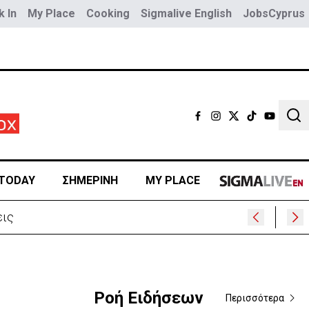
 In
My Place
Cooking
Sigmalive English
JobsCyprus
Sear
TODAY
ΣΗΜΕΡΙΝΗ
MY PLACE
εις
Ροή Ειδήσεων
Περισσότερα