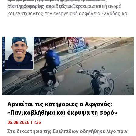
συστημάτων της περιοχής με την ευρωπαϊκή αγορά
Με πληροφορίες από Πρώτο Θέμα
και ενισχύοντας την ενεργειακή ασφάλεια Ελλάδας και
Κύπρου.
Αρνείται τις κατηγορίες ο Αφγανός:
«Πανικοβλήθηκα και έκρυψα τη σορό»
05.08.2026 11:35
Στα δικαστήρια της Ευελπίδων οδηγήθηκε λίγο πριν