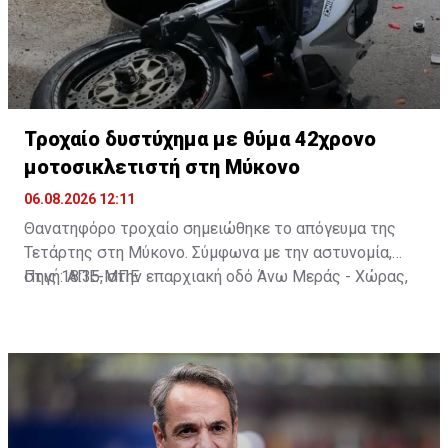
Τροχαίο δυστύχημα με θύμα 42χρονο
μοτοσικλετιστή στη Μύκονο
06.08.2026 12:11
Θανατηφόρο τροχαίο σημειώθηκε το απόγευμα της
Τετάρτης στη Μύκονο. Σύμφωνα με την αστυνομία,
στις 18:35, στην επαρχιακή οδό Άνω Μεράς - Χώρας,
Πηγή: ΑΠΕ-ΜΠΕ
μοτοσικλέτα που οδηγούσε 42χρονος εξετράπη της
πορείας της, πέρασε στο αντίθετο ρεύμα και
συγκρούστηκε με Ι.Χ. αυτοκίνητο που οδηγούσε
25χρονος. Από τη σύγκρουση ο 42χρονος
τραυματίστηκε θανάσιμα. Τα αίτια του δυστυχήματος
διερευνώνται από την Υποδιεύθυνση Αστυνομίας
Μυκόνου.