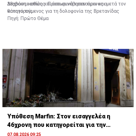
38χρονη, καθώς και όσα συνέβησαν πριν και μετά τον
Διαβάστε επίσης:
Προσωρινά κρατούμενος ο
θάνατό της.
κατηγορούμενος για τη δολοφονία της Βρετανίδας
Πηγή: Πρώτο Θέμα
Υπόθεση Marfin: Στον εισαγγελέα η
46χρονη που κατηγορείται για την
επίθεση
07.08.2026 09:25