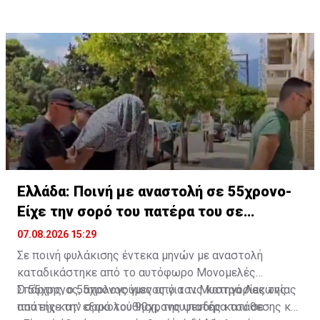
σύλληψης για τρεις ανθρωποκτονίες, μία απόπειρα
ανθρωποκτονίας, αρπαγή σωφρονιστικού υπαλλήλου
και άλλες εγκληματικές πράξεις, ενώ έχει
καταδικαστεί και για την δολοφονία του Ευάγγελου
Ζαμπούνη στο Νέο Κόσμο.
Ελλάδα: Ποινή με αναστολή σε 55χρονο-
Είχε την σορό του πατέρα του σε
καταψύκτη
07.08.2026 15:29
Σε ποινή φυλάκισης έντεκα μηνών με αναστολή
καταδικάστηκε από το αυτόφωρο Μονομελές
Σπάρτης, ο 55χρονος γιος από τον Μυστρά Λακωνίας
Ο 55χρονος, απολογούμενος για τις κατηγορίες της
που είχε την σορό του 90χρονου πατέρα του σε
απάτης κατ' εξακολούθηση, της ψευδής κατάθεσης και