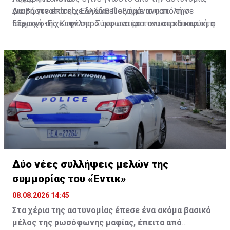
για τη γυναίκα είχε δηλωθεί εξαφάνιση από την
Διαβάστε επίσης:
Ελλάδα: Ποινή με αναστολή σε
περιοχή της Κυψέλης. Σύμφωνα με τον ιατριδικαστή, ο
55χρονο-Είχε την σορό του πατέρα του σε καταψύκτη
θάνατός της αποδίδεται σε πτώση. Προανάκριση για
το συμβάν διενεργεί το Αστυνομικό Τμήμα Εξαρχείων.
Δύο νέες συλλήψεις μελών της
συμμορίας του «Έντικ»
08.08.2026 14:45
Στα χέρια της αστυνομίας έπεσε ένα ακόμα βασικό
μέλος της ρωσόφωνης μαφίας, έπειτα από