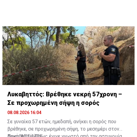
με ερευνητική ομάδα, για την άγρια πανίδα.
Λυκαβηττός: Βρέθηκε νεκρή 57χρονη –
Σε προχωρημένη σήψη η σορός
08.08.2026 16:04
Σε γυναίκα 57 ετών, ημεδαπή, ανήκει η σορός που
βρέθηκε, σε προχωρημένη σήψη, το μεσημέρι στον
Λυκαβηττό. Όπως έγινε γνωστό από την αστυνομία,
Πηγή: ΑΠΕ-ΜΠΕ