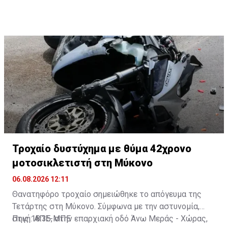
Τροχαίο δυστύχημα με θύμα 42χρονο
μοτοσικλετιστή στη Μύκονο
06.08.2026 12:11
Θανατηφόρο τροχαίο σημειώθηκε το απόγευμα της
Τετάρτης στη Μύκονο. Σύμφωνα με την αστυνομία,
στις 18:35, στην επαρχιακή οδό Άνω Μεράς - Χώρας,
Πηγή: ΑΠΕ-ΜΠΕ