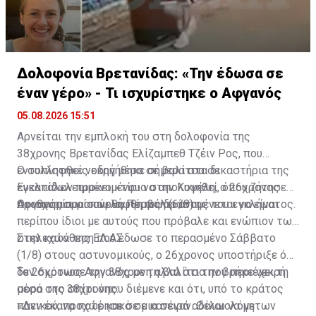
Δολοφονία Βρετανίδας: «Την έδωσα σε
έναν γέρο» - Τι ισχυρίστηκε ο Αφγανός
05.08.2026 15:51
Αρνείται την εμπλοκή του στη δολοφονία της
38χρονης Βρετανίδας Ελίζαμπεθ Τζέιν Ρος, που
εντοπίστηκε νεκρή μέσα σε βαλίτσα σε
Ο συλληφθείς οδηγήθηκε σήμερα στα δικαστήρια της
εγκαταλελειμμένο κτίριο στην Κυψέλη, ο 26χρονος
Ευελπίδων προκειμένου να απολογηθεί, όπου ζήτησε
Αφγανός που συνελήφθη ως δράστης του εγκλήματος.
προθεσμία για αύριο, Πέμπτη (6/8).
Οι ισχυρισμοί που θα προβάλει αναμένεται να είναι
περίπου ίδιοι με αυτούς που πρόβαλε και ενώπιον των
στελεχών της ΕΛ.ΑΣ.
Στην κατάθεση που έδωσε το περασμένο Σάββατο
(1/8) στους αστυνομικούς, ο 26χρονος υποστήριξε ότι
δεν σκότωσε την 38χρονη αλλά ότι την βρήκε νεκρή
Το 26χρονος Αφγανός με τη βαλίτσα που περιέχει τη
μέσα στο σπίτι όπου διέμενε και ότι, υπό το κράτος
σορό της 38χρονης:
πανικού, προχώρησε σε μια σειρά αδικαιολόγητων
«Δεν έκανα ποτέ κακό σε κανέναν. Θέλω να με