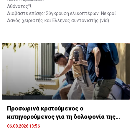
Αθάνατος"!.
Διαβάστε επίσης:
Σύγκρουση ελικοπτέρων: Νεκροί
Δανός χειριστής και Έλληνας συντονιστής (vid)
Προσωρινά κρατούμενος ο
κατηγορούμενος για τη δολοφονία της
Βρετανίδας
06.08.2026 13:56