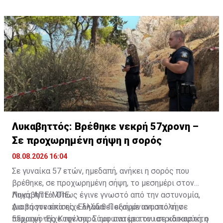
Λυκαβηττός: Βρέθηκε νεκρή 57χρονη –
Σε προχωρημένη σήψη η σορός
08.08.2026 16:04
Σε γυναίκα 57 ετών, ημεδαπή, ανήκει η σορός που
βρέθηκε, σε προχωρημένη σήψη, το μεσημέρι στον
Λυκαβηττό. Όπως έγινε γνωστό από την αστυνομία,
Πηγή: ΑΠΕ-ΜΠΕ
για τη γυναίκα είχε δηλωθεί εξαφάνιση από την
Διαβάστε επίσης:
Ελλάδα: Ποινή με αναστολή σε
περιοχή της Κυψέλης. Σύμφωνα με τον ιατριδικαστή, ο
55χρονο-Είχε την σορό του πατέρα του σε καταψύκτη