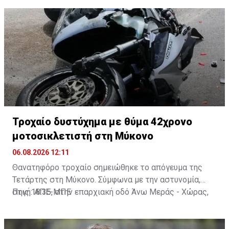
Τροχαίο δυστύχημα με θύμα 42χρονο
μοτοσικλετιστή στη Μύκονο
06.08.2026 12:11
Θανατηφόρο τροχαίο σημειώθηκε το απόγευμα της
Τετάρτης στη Μύκονο. Σύμφωνα με την αστυνομία,
στις 18:35, στην επαρχιακή οδό Άνω Μεράς - Χώρας,
Πηγή: ΑΠΕ-ΜΠΕ
μοτοσικλέτα που οδηγούσε 42χρονος εξετράπη της
πορείας της, πέρασε στο αντίθετο ρεύμα και
συγκρούστηκε με Ι.Χ. αυτοκίνητο που οδηγούσε