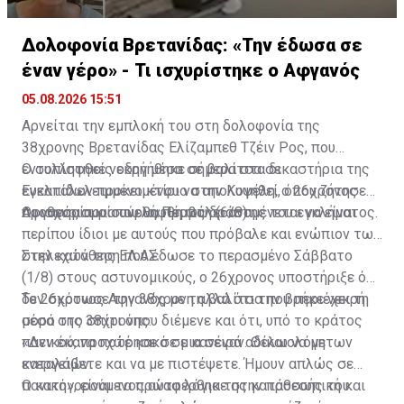
Δολοφονία Βρετανίδας: «Την έδωσα σε
έναν γέρο» - Τι ισχυρίστηκε ο Αφγανός
05.08.2026 15:51
Αρνείται την εμπλοκή του στη δολοφονία της
38χρονης Βρετανίδας Ελίζαμπεθ Τζέιν Ρος, που
εντοπίστηκε νεκρή μέσα σε βαλίτσα σε
Ο συλληφθείς οδηγήθηκε σήμερα στα δικαστήρια της
εγκαταλελειμμένο κτίριο στην Κυψέλη, ο 26χρονος
Ευελπίδων προκειμένου να απολογηθεί, όπου ζήτησε
Αφγανός που συνελήφθη ως δράστης του εγκλήματος.
προθεσμία για αύριο, Πέμπτη (6/8).
Οι ισχυρισμοί που θα προβάλει αναμένεται να είναι
περίπου ίδιοι με αυτούς που πρόβαλε και ενώπιον των
στελεχών της ΕΛ.ΑΣ.
Στην κατάθεση που έδωσε το περασμένο Σάββατο
(1/8) στους αστυνομικούς, ο 26χρονος υποστήριξε ότι
δεν σκότωσε την 38χρονη αλλά ότι την βρήκε νεκρή
Το 26χρονος Αφγανός με τη βαλίτσα που περιέχει τη
μέσα στο σπίτι όπου διέμενε και ότι, υπό το κράτος
σορό της 38χρονης:
πανικού, προχώρησε σε μια σειρά αδικαιολόγητων
«Δεν έκανα ποτέ κακό σε κανέναν. Θέλω να με
ενεργειών.
καταλάβετε και να με πιστέψετε. Ήμουν απλώς σε
πανικό», είναι τα πρώτα λόγια της κατάθεσής του.
Ο κατηγορούμενος αναφέρθηκε στην προσωπική και