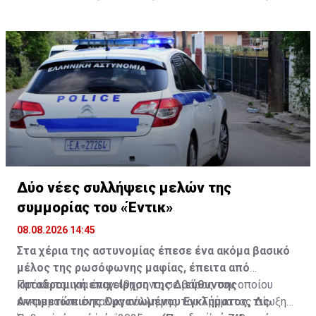
θάνατός της αποδίδεται σε πτώση. Προανάκριση για
το συμβάν διενεργεί το Αστυνομικό Τμήμα Εξαρχείων.
Δύο νέες συλλήψεις μελών της
συμμορίας του «Έντικ»
08.08.2026 14:45
Στα χέρια της αστυνομίας έπεσε ένα ακόμα βασικό
μέλος της ρωσόφωνης μαφίας, έπειτα από
καταδρομική επιχείρηση της Διεύθυνσης
Πρόκειται για έναν 49χρονο, σε βάρος του οποίου
Αντιμετώπισης Οργανωμένου Εγκλήματος, τις
εκκρεμούσε ένταλμα σύλληψης του Τμήματος Δίωξης