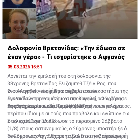
Δολοφονία Βρετανίδας: «Την έδωσα σε
έναν γέρο» - Τι ισχυρίστηκε ο Αφγανός
05.08.2026 15:51
Αρνείται την εμπλοκή του στη δολοφονία της
38χρονης Βρετανίδας Ελίζαμπεθ Τζέιν Ρος, που
εντοπίστηκε νεκρή μέσα σε βαλίτσα σε
Ο συλληφθείς οδηγήθηκε σήμερα στα δικαστήρια της
εγκαταλελειμμένο κτίριο στην Κυψέλη, ο 26χρονος
Ευελπίδων προκειμένου να απολογηθεί, όπου ζήτησε
Αφγανός που συνελήφθη ως δράστης του εγκλήματος.
προθεσμία για αύριο, Πέμπτη (6/8).
Οι ισχυρισμοί που θα προβάλει αναμένεται να είναι
περίπου ίδιοι με αυτούς που πρόβαλε και ενώπιον των
στελεχών της ΕΛ.ΑΣ.
Στην κατάθεση που έδωσε το περασμένο Σάββατο
(1/8) στους αστυνομικούς, ο 26χρονος υποστήριξε ότι
δεν σκότωσε την 38χρονη αλλά ότι την βρήκε νεκρή
Το 26χρονος Αφγανός με τη βαλίτσα που περιέχει τη