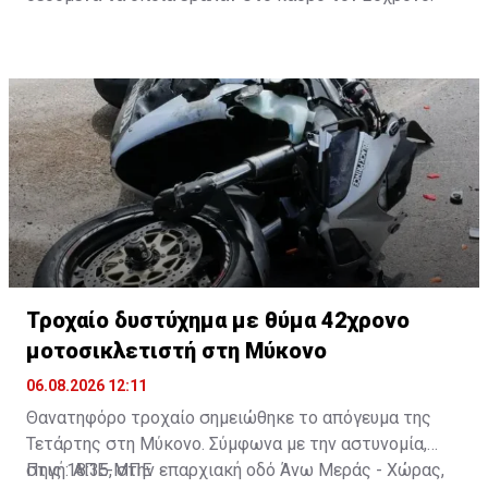
Τροχαίο δυστύχημα με θύμα 42χρονο
μοτοσικλετιστή στη Μύκονο
06.08.2026 12:11
Θανατηφόρο τροχαίο σημειώθηκε το απόγευμα της
Τετάρτης στη Μύκονο. Σύμφωνα με την αστυνομία,
στις 18:35, στην επαρχιακή οδό Άνω Μεράς - Χώρας,
Πηγή: ΑΠΕ-ΜΠΕ