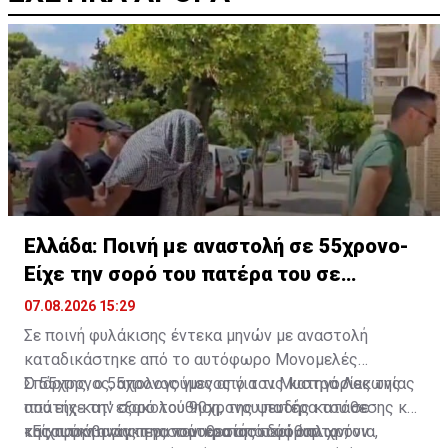
Ελλάδα: Ποινή με αναστολή σε 55χρονο-
Είχε την σορό του πατέρα του σε
καταψύκτη
07.08.2026 15:29
Σε ποινή φυλάκισης έντεκα μηνών με αναστολή
καταδικάστηκε από το αυτόφωρο Μονομελές
Σπάρτης, ο 55χρονος γιος από τον Μυστρά Λακωνίας
Ο 55χρονος, απολογούμενος για τις κατηγορίες της
που είχε την σορό του 90χρονου πατέρα του σε
απάτης κατ' εξακολούθηση, της ψευδής κατάθεσης και
καταψύκτη για περισσότερα από δυόμισι χρόνια,
της παράβασης της νομοθεσίας περί όπλων,
«Είχα την ανάγκη να τον κρατήσω άφθαρτο τον