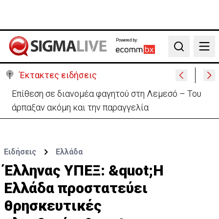
Powered by:
Search
Έκτακτες ειδήσεις
Ο στρατηγός του Τραμπ «αναζητά διέξοδο» από τον
πόλεμο με το Ιράν
Ειδήσεις
Ελλάδα
Έλληνας ΥΠΕΞ: &quot;Η
Ελλάδα προστατεύει
θρησκευτικές