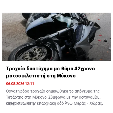
Τροχαίο δυστύχημα με θύμα 42χρονο
μοτοσικλετιστή στη Μύκονο
06.08.2026 12:11
Θανατηφόρο τροχαίο σημειώθηκε το απόγευμα της
Τετάρτης στη Μύκονο. Σύμφωνα με την αστυνομία,
στις 18:35, στην επαρχιακή οδό Άνω Μεράς - Χώρας,
Πηγή: ΑΠΕ-ΜΠΕ
μοτοσικλέτα που οδηγούσε 42χρονος εξετράπη της