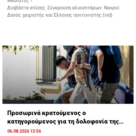
Αθάνατος"!.
Διαβάστε επίσης:
Σύγκρουση ελικοπτέρων: Νεκροί
Δανός χειριστής και Έλληνας συντονιστής (vid)
Προσωρινά κρατούμενος ο
κατηγορούμενος για τη δολοφονία της
Βρετανίδας
06.08.2026 13:56