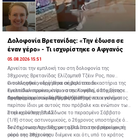
Δολοφονία Βρετανίδας: «Την έδωσα σε
έναν γέρο» - Τι ισχυρίστηκε ο Αφγανός
05.08.2026 15:51
Αρνείται την εμπλοκή του στη δολοφονία της
38χρονης Βρετανίδας Ελίζαμπεθ Τζέιν Ρος, που
εντοπίστηκε νεκρή μέσα σε βαλίτσα σε
Ο συλληφθείς οδηγήθηκε σήμερα στα δικαστήρια της
εγκαταλελειμμένο κτίριο στην Κυψέλη, ο 26χρονος
Ευελπίδων προκειμένου να απολογηθεί, όπου ζήτησε
Αφγανός που συνελήφθη ως δράστης του εγκλήματος.
προθεσμία για αύριο, Πέμπτη (6/8).
Οι ισχυρισμοί που θα προβάλει αναμένεται να είναι
περίπου ίδιοι με αυτούς που πρόβαλε και ενώπιον των
στελεχών της ΕΛ.ΑΣ.
Στην κατάθεση που έδωσε το περασμένο Σάββατο
(1/8) στους αστυνομικούς, ο 26χρονος υποστήριξε ότι
δεν σκότωσε την 38χρονη αλλά ότι την βρήκε νεκρή
Το 26χρονος Αφγανός με τη βαλίτσα που περιέχει τη
μέσα στο σπίτι όπου διέμενε και ότι, υπό το κράτος
σορό της 38χρονης: