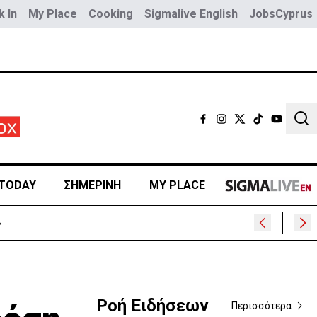
 In
My Place
Cooking
Sigmalive English
JobsCyprus
Sear
TODAY
ΣΗΜΕΡΙΝΗ
MY PLACE
»
Ροή Ειδήσεων
Περισσότερα