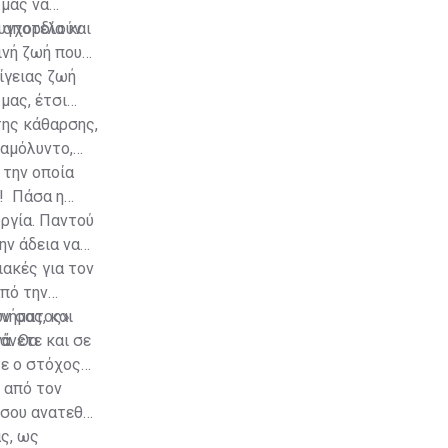
 μας να
υγχορδία και
ν αποτελούν
ινή ζωή που
πίγειας ζωή
μας, έτσι
της κάθαρσης,
 αμόλυντο,
 την οποία
α! Πάσα η
υργία. Παντού
ην άδεια να
ιακές για τον
πό την
ν σας, και
μνήματος».
άνετε και σε
ά. Θα
τε ο στόχος
 από τον
σου ανατεθεί.
ς, ως