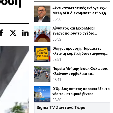
δόση
«Αντικαταστατικές ενέργειες»:
Μέλη ΔΕΚ διέκοψαν τη στήριξη
σε Θεμιστοκλέους
08:56
Αίγυπτος και ExxonMobil
ενεργοποιούν το σχέδιο
αξιοποίησης Φ.Α από ΑΟΖ
08:52
Κύπρου
Οδηγοί προσοχή: Παραμένει
κλειστή κομβική διασταύρωση
στον Στρόβολο λόγω έργων
08:51
Πορεία Μνήμης Ισάακ-Σολωμού:
Κλείνουν συμβολικά τα
οδοφράγματα
08:41
Ο Όμιλος Λεπτός παρουσιάζει το
νέο του εταιρικό βίντεο
08:30
Sigma TV Ζωντανά Τώρα
Σήμερα στο Ζακάκι το τελευταίο