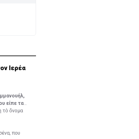
ον Ιερέα
Εμμανουήλ,
ου είπε τα
η τὸ ὄνομα
σένα, που