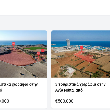
ιστικά χωράφια στην
3 τουριστικά χωράφια στην
νό
Αγία Νάπα, από
0.000
€500.000