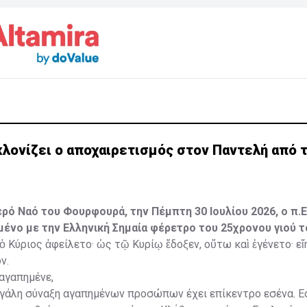
λονίζει ο αποχαιρετισμός στον Παντελή από τ
ερό Ναό του Φουρφουρά, την Πέμπτη 30 Ιουλίου 2026, ο π.
ένο με την Ελληνική Σημαία φέρετρο του 25χρονου γιού τ
 ὁ Κύριος ἀφείλετο· ὡς τῷ Κυρίῳ ἔδοξεν, οὕτω καὶ ἐγένετο· εἴ
ν.
αγαπημένε,
εγάλη σύναξη αγαπημένων προσώπων έχει επίκεντρο εσένα. Ε