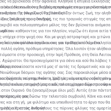
ες να βρίσκεσαι στην αφάνεια. Κλήθηκε η επίγεια Εκκλησίας
α σένα. Να ενωθούν χιλιάδες προσευχές σε μια μυριόστομη σ
είναι άσκοπο να σου διηγούμαι πράγματα που για σένα πλέο
 το θρόνο της Μεγαλωσύνης του Θεού.
τικότητα. Τα γνωρίζεις! Τα βλέπεις! Την όντως ζωή, την αληθ
ίζεις σπιθαμή προς σπιθαμή.
α σου ζούμε τις πιο οδυνηρές, τις πιο τραγικές στιγμές της ε
 ακριβό και πολυαγαπημένο μέλος της δεν βρίσκεται ανάμεσα 
νηθίσει.
ωμό του καθήκοντος για τον πλησίον, νομίζω ότι έγινε αιτία 
ς υπήρχε στην ψυχή σου. Και με ψυχή αστραφτερή και χιτώνα
νοδεία του φύλακα αγγέλου σου για τα Ουράνια δώματα.
ς και γεύεσαι όλα όσα άκουσες και έμαθες από την Εκκλησία
ε πολλή αγάπη, πρόθυμα υπηρέτησες. Όλα λοιπόν ήταν αλήθει
τιόμαστε στην προσευχή, στην Ιερή Πρόθεση, στη Θεία Λειτο
ί. Αχώριστοι. Θα προσευχόμαστε για σένα και εσύ θα λάβεις τ
δέρφια σου.
όλους που είσαστε κοντά μας σ’ αυτές τις δραματικές και ορ
Νοιώθουμε δέσμιοι της αγάπης σας. Σας παρακαλούμε μέσα α
ροσεύχεστε, να μνημονεύετε, μαζί με ονόματα των αγαπημένω
και ζωή πολιτεύεται, Ανέστη Χριστός, και νεκρός ουδείς επι 
Αυτό θα είναι το ακριβότερο και πολυτιμότερο δώρο που θα κ
τητα, πολυαγαπημένο μας παιδί, σε αποχαιρετούμε προσωριν
.
στον Ουρανό. Θα ξανασμίξουμε όλοι μαζί. Αυτός ήταν πάντο
 προορισμός μας.
πατέρας, να σου δώσω την τελευταία συμβουλή. Κάνε και εκεί
ες και στη γή, με φιλότιμο και υπευθυνότητα το έργο που θα 
α σβήνεις στους ανθρώπους τις πύρινες φλόγες της αμαρτία
μένε, ο Χριστός Ανέστη!