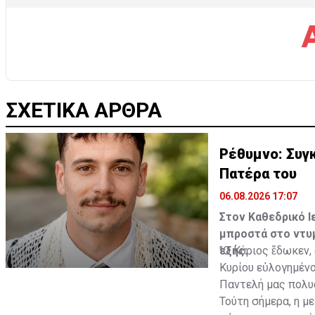
ΣΧΕΤΙΚΑ ΑΡΘΡΑ
Ρέθυμνο: Συγκ
Πατέρα του
06.08.2026 17:07
Στον Καθεδρικό Ι
μπροστά στο ντυμ
εξής:
"Ο Κύριος ἔδωκεν,
Κυρίου εὐλογημένο
Παντελή μας πολυ
Τούτη σήμερα, η μ