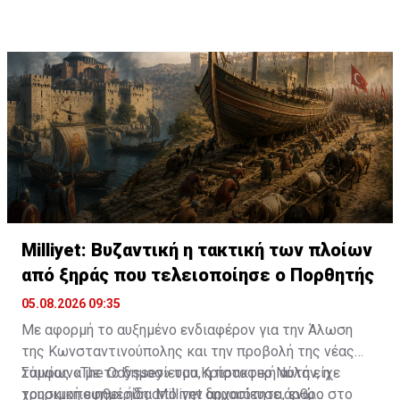
σχετική ανακοίνωσή του ο Οργανισμός.
προσπάθειας, συνεργασιών υψηλού επιπέδου και
συνεχούς παρουσίας εκεί όπου διαμορφώνονται οι
ταξιδιωτικές τάσεις».
Milliyet: Βυζαντική η τακτική των πλοίων
από ξηράς που τελειοποίησε ο Πορθητής
05.08.2026 09:35
Με αφορμή το αυξημένο ενδιαφέρον για την Άλωση
της Κωνσταντινούπολης και την προβολή της νέας
ταινίας «The Odyssey» του Κρίστοφερ Νόλαν, η
Σύμφωνα με το δημοσίευμα, η πρακτική αυτή είχε
τουρκική εφημερίδα Milliyet δημοσίευσε άρθρο στο
χρησιμοποιηθεί ήδη από την αρχαιότητα, ενώ