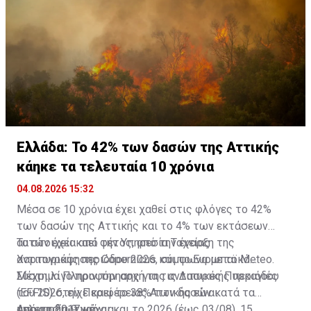
του εκλιπόντος.
Ελλάδα: Το 42% των δασών της Αττικής
κάηκε τα τελευταία 10 χρόνια
04.08.2026 15:32
Μέσα σε 10 χρόνια έχει χαθεί στις φλόγες το 42%
των δασών της Αττικής και το 4% των εκτάσεων
αυτών έχει καεί φέτος, από την έναρξη της
Τα στοιχεία από την Υπηρεσία Ταχείας
αντιπυρικής περιόδου 2026, σύμφωνα με το Meteo.
Χαρτογράφησης Copernicus και το Ευρωπαϊκό
Σύστημα Πληροφόρησης για τις Δασικές Πυρκαγιές
Μέχρι λίγο πριν την αρχή της αντιπυρικής περιόδου
(EFFIS) στην Περιφέρειας Αττικής είναι
του 2026, είχε καεί το 38% των δασών κατά τα
αποκαρδιωτικά.
τελευταία 9 χρόνια.
Από το 2017 μέχρι και το 2026 (έως 03/08), 15