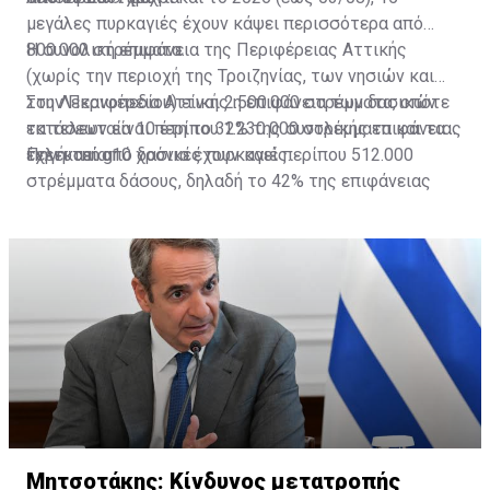
μεγάλες πυρκαγιές έχουν κάψει περισσότερα από
800.000 στρέμματα.
Η συνολική επιφάνεια της Περιφέρειας Αττικής
(χωρίς την περιοχή της Τροιζηνίας, των νησιών και
του Λεκανοπεδίου) είναι 2.500.000 στρέμματα, οπότε
Στην Περιφέρεια Αττικής η επιφάνεια των δασικών
τα τελευταία 10 έτη το 32% της συνολικής επιφάνειας
εκτάσεων είναι περίπου 1.230.000 στρέμματα και τα
έχει καεί από δασικές πυρκαγιές.
τελευταία 10 χρόνια έχουν καεί περίπου 512.000
Πηγή: cnn.gr
στρέμματα δάσους, δηλαδή το 42% της επιφάνειας
των δασών.
Μητσοτάκης: Κίνδυνος μετατροπής