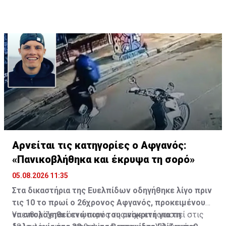
Κύπρου.
Αρνείται τις κατηγορίες ο Αφγανός:
«Πανικοβλήθηκα και έκρυψα τη σορό»
05.08.2026 11:35
Στα δικαστήρια της Ευελπίδων οδηγήθηκε λίγο πριν
τις 10 το πρωί ο 26χρονος Αφγανός, προκειμένου
να απολογηθεί ενώπιον του ανακριτή για τη
Υπενθυμίζεται ότι η σορός της είχε εντοπιστεί στις