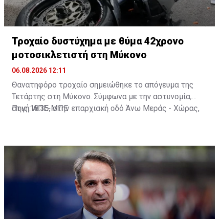
Τροχαίο δυστύχημα με θύμα 42χρονο
μοτοσικλετιστή στη Μύκονο
06.08.2026 12:11
Θανατηφόρο τροχαίο σημειώθηκε το απόγευμα της
Τετάρτης στη Μύκονο. Σύμφωνα με την αστυνομία,
στις 18:35, στην επαρχιακή οδό Άνω Μεράς - Χώρας,
Πηγή: ΑΠΕ-ΜΠΕ
μοτοσικλέτα που οδηγούσε 42χρονος εξετράπη της
πορείας της, πέρασε στο αντίθετο ρεύμα και
συγκρούστηκε με Ι.Χ. αυτοκίνητο που οδηγούσε
25χρονος. Από τη σύγκρουση ο 42χρονος
τραυματίστηκε θανάσιμα. Τα αίτια του δυστυχήματος
διερευνώνται από την Υποδιεύθυνση Αστυνομίας
Μυκόνου.