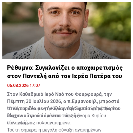
Ρέθυμνο: Συγκλονίζει ο αποχαιρετισμός
στον Παντελή από τον Ιερέα Πατέρα του
06.08.2026 17:07
Στον Καθεδρικό Ιερό Ναό του Φουρφουρά, την
Πέμπτη 30 Ιουλίου 2026, ο π.Εμμανουήλ, μπροστά
στο ντυμένο με την Ελληνική Σημαία φέρετρο του
"Ο Κύριος ἔδωκεν, ὁ Κύριος ἀφείλετο· ὡς τῷ Κυρίῳ
25χρονου γιού του είπε τα εξής:
ἔδοξεν, οὕτω καὶ ἐγένετο· εἴη τὸ ὄνομα Κυρίου
εὐλογημένον.
Παντελή μας πολυαγαπημένε,
Τούτη σήμερα, η μεγάλη σύναξη αγαπημένων